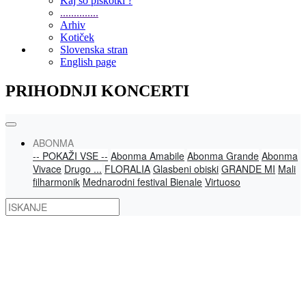
Kaj so piškotki ?
..............
Arhiv
Kotiček
Slovenska stran
English page
PRIHODNJI KONCERTI
ABONMA
-- POKAŽI VSE --
Abonma Amabile
Abonma Grande
Abonma
Vivace
Drugo ...
FLORALIA
Glasbeni obiski
GRANDE MI
Mali
filharmonik
Mednarodni festival Bienale
Virtuoso