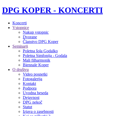
DPG KOPER - KONCERTI
Koncerti
Vstopnice
Nakup vstopnic
Dvorane
Članstvo DPG Koper
Seminarji
Poletna šola Godalko
Poletna Simfonija - Godala
Mali filharmonik
Biennale Koper
O društvu
Video posnetki
Fotogalerija
Kontakt
Podpora
Uvodna beseda
Dejavnost
DPG nekoč
Statut
Izjava o zasebnosti