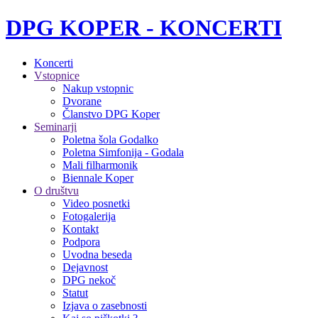
DPG KOPER - KONCERTI
Koncerti
Vstopnice
Nakup vstopnic
Dvorane
Članstvo DPG Koper
Seminarji
Poletna šola Godalko
Poletna Simfonija - Godala
Mali filharmonik
Biennale Koper
O društvu
Video posnetki
Fotogalerija
Kontakt
Podpora
Uvodna beseda
Dejavnost
DPG nekoč
Statut
Izjava o zasebnosti