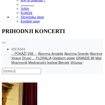
Kaj so piškotki ?
..............
Arhiv
Kotiček
Slovenska stran
English page
PRIHODNJI KONCERTI
ABONMA
-- POKAŽI VSE --
Abonma Amabile
Abonma Grande
Abonma
Vivace
Drugo ...
FLORALIA
Glasbeni obiski
GRANDE MI
Mali
filharmonik
Mednarodni festival Bienale
Virtuoso