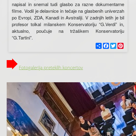
napisal in snemal tudi glasbo za razne dokumentarne
filme. Vodil je delavnice in tečaje na glasbenih univerzah
po Evropi, ZDA, Kanadi in Avstraliji. V zadnjih letih je bil
profesor tolkal milanskem Konservatoriju “G.Verdi” in,
aktualno, poučuje na tržaškem Konservatoriju
“G.Tartini”.
С
F
T
P
п
a
w
i
о
c
i
n
д
e
t
t
е
b
t
e
Fotogalerija preteklih koncertov
л
o
e
r
и
o
r
e
k
s
t