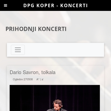
DPG KOPER - KONCERTI
PRIHODNJI KONCERTI
Dario Savron, tolkala
+
-
Ogledov:270508
A
|
a