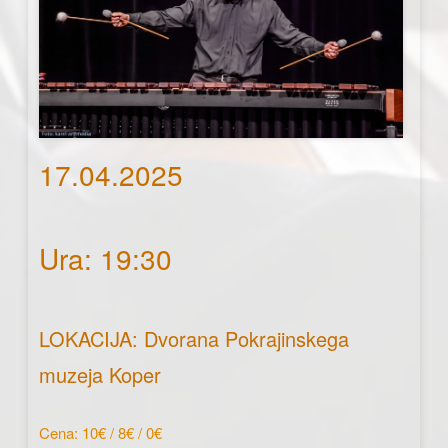
17.04.2025
Ura: 19:30
LOKACIJA: Dvorana Pokrajinskega
muzeja Koper
Cena: 10€ / 8€ / 0€