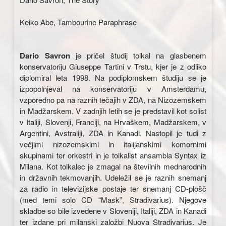
Keiko Abe, Tambourine Paraphrase
Dario Savron
je pričel študij tolkal na glasbenem
konservatoriju Giuseppe Tartini v Trstu, kjer je z odliko
diplomiral leta 1998. Na podiplomskem študiju se je
izpopolnjeval na konservatoriju v Amsterdamu,
vzporedno pa na raznih tečajih v ZDA, na Nizozemskem
in Madžarskem. V zadnjih letih se je predstavil kot solist
v Italiji, Slovenji, Franciji, na Hrvaškem, Madžarskem, v
Argentini, Avstraliji, ZDA in Kanadi. Nastopil je tudi z
večjimi nizozemskimi in italijanskimi komornimi
skupinami ter orkestri in je tolkalist ansambla Syntax iz
Milana. Kot tolkalec je zmagal na številnih mednarodnih
in državnih tekmovanjih. Udeležil se je raznih snemanj
za radio in televizijske postaje ter snemanj CD-plošč
(med temi solo CD “Mask”, Stradivarius). Njegove
skladbe so bile izvedene v Sloveniji, Italiji, ZDA in Kanadi
ter izdane pri milanski založbi Nuova Stradivarius. Je