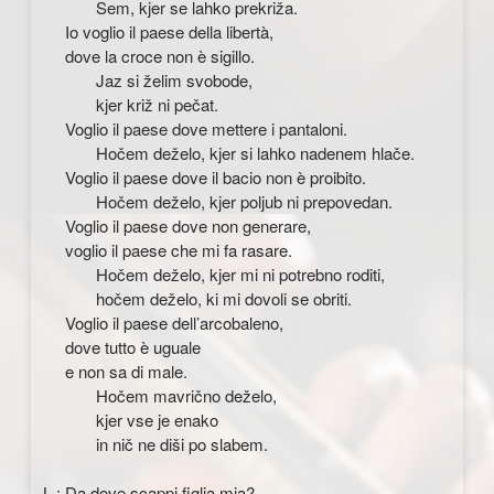
Sem, kjer se lahko prekriža.
Io voglio il paese della libertà,
dove la croce non è sigillo.
Jaz si želim svobode,
kjer križ ni pečat.
Voglio il paese dove mettere i pantaloni.
Hočem deželo, kjer si lahko nadenem hlače.
Voglio il paese dove il bacio non è proibito.
Hočem deželo, kjer poljub ni prepovedan.
Voglio il paese dove non generare,
voglio il paese che mi fa rasare.
Hočem deželo, kjer mi ni potrebno roditi,
hočem deželo, ki mi dovoli se obriti.
Voglio il paese dell’arcobaleno,
dove tutto è uguale
e non sa di male.
Hočem mavrično deželo,
kjer vse je enako
in nič ne diši po slabem.
L.: Da dove scappi figlia mia?