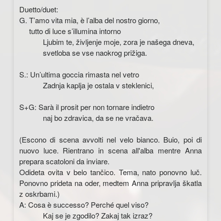
Duetto/duet:
G. T’amo vita mia, è l’alba del nostro giorno,
tutto di luce s’illumina intorno
Ljubim te, življenje moje, zora je našega dneva,
svetloba se vse naokrog prižiga.
S.: Un’ultima goccia rimasta nel vetro
Zadnja kaplja je ostala v steklenici,
S+G: Sarà il prosit per non tornare indietro
naj bo zdravica, da se ne vračava.
(Escono di scena avvolti nel velo bianco. Buio, poi di
nuovo luce. Rientrano in scena all'alba mentre Anna
prepara scatoloni da inviare.
Odideta ovita v belo tančico. Tema, nato ponovno luč.
Ponovno prideta na oder, medtem Anna pripravlja škatla
z oskrbami.)
A: Cosa è successo? Perché quel viso?
Kaj se je zgodilo? Zakaj tak izraz?