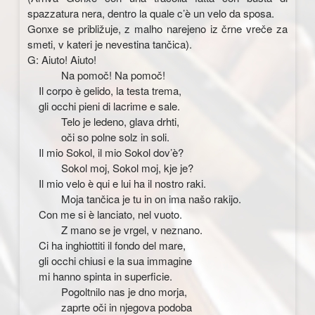
spazzatura nera, dentro la quale c’è un velo da sposa.
Gonxe se približuje, z malho narejeno iz črne vreče za
smeti, v kateri je nevestina tančica).
G: Aiuto! Aiuto!
Na pomoč! Na pomoč!
Il corpo è gelido, la testa trema,
gli occhi pieni di lacrime e sale.
Telo je ledeno, glava drhti,
oči so polne solz in soli.
Il mio Sokol, il mio Sokol dov’è?
Sokol moj, Sokol moj, kje je?
Il mio velo è qui e lui ha il nostro raki.
Moja tančica je tu in on ima našo rakijo.
Con me si è lanciato, nel vuoto.
Z mano se je vrgel, v neznano.
Ci ha inghiottiti il fondo del mare,
gli occhi chiusi e la sua immagine
mi hanno spinta in superficie.
Pogoltnilo nas je dno morja,
zaprte oči in njegova podoba