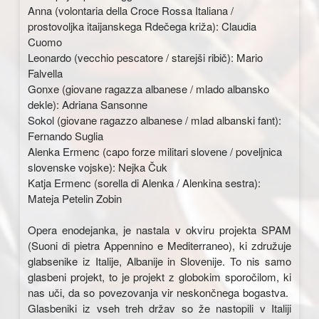
Anna (volontaria della Croce Rossa Italiana /
prostovoljka itaijanskega Rdečega križa): Claudia
Cuomo
Leonardo (vecchio pescatore / starejši ribič): Mario
Falvella
Gonxe (giovane ragazza albanese / mlado albansko
dekle): Adriana Sansonne
Sokol (giovane ragazzo albanese / mlad albanski fant):
Fernando Suglia
Alenka Ermenc (capo forze militari slovene / poveljnica
slovenske vojske): Nejka Čuk
Katja Ermenc (sorella di Alenka / Alenkina sestra):
Mateja Petelin Zobin
Opera enodejanka, je nastala v okviru projekta SPAM
(Suoni di pietra Appennino e Mediterraneo), ki združuje
glabsenike iz Italije, Albanije in Slovenije. To nis samo
glasbeni projekt, to je projekt z globokim sporočilom, ki
nas uči, da so povezovanja vir neskončnega bogastva.
Glasbeniki iz vseh treh držav so že nastopili v Italiji