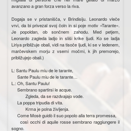
avanzano a gran forza verso la riva.
Dogaja se v pristanišča, v Brindisiju. Leonardo vleče
vrvi, da bi privezal svoj čoln in si poje motiv »Tarante«.
Je popoldan, ob sončnem zahodu. Med petjem,
Leonardo zagleda ladjo in sliši krike ljudi. Ko se ladja
Liriya približuje obali, vidi na tisoče ljudi, ki se v ledenem,
marčevskem morju z vsemi močmi, k jih premorejo,
približujejo obali.)
L: Santu Paulu miu de le tarante,
Sante Paulu miu de le tarante…
L.: Oh, Santu Paulu!
Sembrano spartirsi le acque.
Zgleda, da se razdvajajo vode.
La poppa tripudia di vita.
Krma je polna življenja.
Come Mosè guidò il suo popolo alla terra promessa,
così occhi di aquile rosse sembrano raggiungere il
sogno.