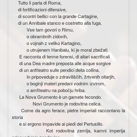
Tutto lì parla di Roma,
di fortificazioni difensive,
di scontri bellici con la grande Cartagine,
di un Annibale stanco e costretto alla fuga.
Vse tam govori o Rimu,
o obrambnih zidovih,
o vojnah z veliko Kartagino,
o utrujenem Hanibalu, ki je moral zbežati.
E racconta di terme forensi, di altari sacrificali
di una Dea madre preposta alle acque sorgive
di un anfiteatro sulle pendici della collina.
In pripoveduje o zdraviliščih, žrtvenih oltarjih,
o boginji materi predani vodnim izvirom,
o amfiteatru na pobočju hriba.
La Nova Grumento è un gamete fecondo.
Novi Grumento je rodovitna celica.
Come da agro ferace, pietre imperiali raccontano la
storia
e si ergono impavide ai piedi del Pertusillo.
Kot rodovitna zemlja, kamni imperija