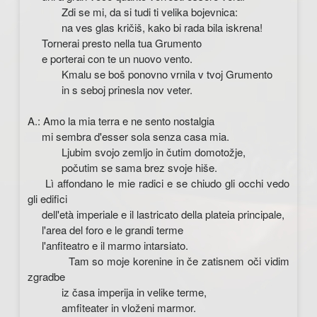
Zdi se mi, da si tudi ti velika bojevnica:
na ves glas kričiš, kako bi rada bila iskrena!
Tornerai presto nella tua Grumento
e porterai con te un nuovo vento.
Kmalu se boš ponovno vrnila v tvoj Grumento
in s seboj prinesla nov veter.
A.: Amo la mia terra e ne sento nostalgia
mi sembra d'esser sola senza casa mia.
Ljubim svojo zemljo in čutim domotožje,
počutim se sama brez svoje hiše.
Lì affondano le mie radici e se chiudo gli occhi vedo
gli edifici
dell'età imperiale e il lastricato della plateia principale,
l'area del foro e le grandi terme
l'anfiteatro e il marmo intarsiato.
Tam so moje korenine in če zatisnem oči vidim
zgradbe
iz časa imperija in velike terme,
amfiteater in vloženi marmor.