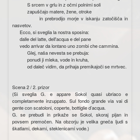
S srcem v grlu in z očmi polnimi soli
zapuščajo matere, žene, otroke
in prebrodijo morje v iskanju zatočišča in
nasvetov.
Ecco, si sveglia la nostra sposina:
dalle del latte, dell'acqua e del pane
vedo arrivar da lontano uno zombi che cammina.
Glej, naša nevesta se prebuja:
ponudi ji mleka, vode in kruha,
od daleč vidim, da prihaja premikajoči se mrtvec.
Scena 2 / 2. prizor
(Si sveglia G. e appare Sokol quasi ubriaco e
completamente inzuppato. Sul fondo grande via vai di
gente con scatoloni, coperte, bottiglie d’acqua.
G. se prebudi in prikaže se Sokol, skoraj pijan in
povsem premočen. Na obzorju je velika gneča ljudi s
škatlami, dekami, steklenicami vode.)