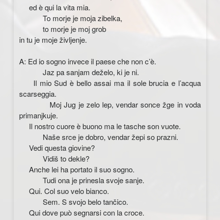
ed è qui la vita mia.
To morje je moja zibelka,
to morje je moj grob
in tu je moje življenje.
A: Ed io sogno invece il paese che non c’è.
Jaz pa sanjam deželo, ki je ni.
Il mio Sud è bello assai ma il sole brucia e l’acqua
scarseggia.
Moj Jug je zelo lep, vendar sonce žge in voda
primanjkuje.
Il nostro cuore è buono ma le tasche son vuote.
Naše srce je dobro, vendar žepi so prazni.
Vedi questa giovine?
Vidiš to dekle?
Anche lei ha portato il suo sogno.
Tudi ona je prinesla svoje sanje.
Qui. Col suo velo bianco.
Sem. S svojo belo tančico.
Qui dove può segnarsi con la croce.