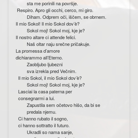
sta me porinili na površje.
Respiro. Apro gli occhi, cerco, mi giro.
Diham. Odprem oči, iščem, se obrnem.
Il mio Sokol! Il mio Sokol dov’è?
Sokol moj! Sokol moj, kje je?
Il nostro altare ci attende felici.
Naš oltar naju srečne pričakuje.
La promessa d’amore
dichiarammo all’Eterno.
Zaobljubo ljubezni
sva izrekla pred Večnim.
Il mio Sokol, il mio Sokol dov’è?
Sokol moj! Sokol moj, kje je?
Lasciai la casa paterna per
consegnarmi a lui.
Zapustila sem očetovo hišo, da bi se
predala njemu.
Ci hanno rubato il sogno,
ci hanno sottratto il futuro.
Ukradli so nama sanje,