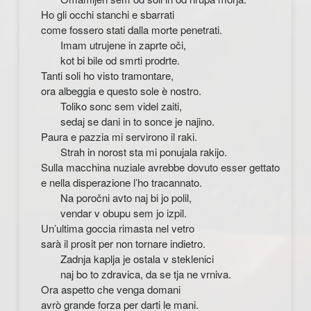
Ho gli occhi stanchi e sbarrati
come fossero stati dalla morte penetrati.
Imam utrujene in zaprte oči,
kot bi bile od smrti prodrte.
Tanti soli ho visto tramontare,
ora albeggia e questo sole è nostro.
Toliko sonc sem videl zaiti,
sedaj se dani in to sonce je najino.
Paura e pazzia mi servirono il raki.
Strah in norost sta mi ponujala rakijo.
Sulla macchina nuziale avrebbe dovuto esser gettato
e nella disperazione l’ho tracannato.
Na poročni avto naj bi jo polil,
vendar v obupu sem jo izpil.
Un’ultima goccia rimasta nel vetro
sarà il prosit per non tornare indietro.
Zadnja kaplja je ostala v steklenici
naj bo to zdravica, da se tja ne vrniva.
Ora aspetto che venga domani
avrò grande forza per darti le mani.