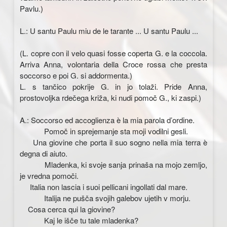
Pavlu.)
L.: U santu Paulu miu de le tarante ... U santu Paulu ...
(L. copre con il velo quasi fosse coperta G. e la coccola.
Arriva Anna, volontaria della Croce rossa che presta
soccorso e poi G. si addormenta.)
L. s tančico pokrije G. in jo tolaži. Pride Anna,
prostovoljka rdečega križa, ki nudi pomoč G., ki zaspi.)
A.: Soccorso ed accoglienza è la mia parola d’ordine.
Pomoč in sprejemanje sta moji vodilni gesli.
Una giovine che porta il suo sogno nella mia terra è
degna di aiuto.
Mladenka, ki svoje sanja prinaša na mojo zemljo,
je vredna pomoči.
Italia non lascia i suoi pellicani ingollati dal mare.
Italija ne pušča svojih galebov ujetih v morju.
Cosa cerca qui la giovine?
Kaj le išče tu tale mladenka?