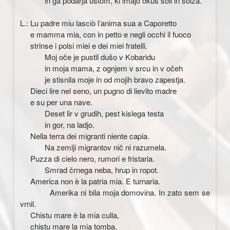
in ga podarja ustom, ki imajo okus soli in solza.
L.: Lu padre miu lasciò l’anima sua a Caporetto
e mamma mia, con in petto e negli occhi il fuoco
strinse i polsi miei e dei miei fratelli.
Moj oče je pustil dušo v Kobaridu
in moja mama, z ognjem v srcu in v očeh
je stisnila moje in od mojih bravo zapestja.
Dieci lire nel seno, un pugno di lievito madre
e su per una nave.
Deset lir v grudih, pest kislega testa
in gor, na ladjo.
Nella terra dei migranti niente capia.
Na zemlji migrantov nič ni razumela.
Puzza di cielo nero, rumori e fristaria.
Smrad črnega neba, hrup in ropot.
America non è la patria mia. E turnaria.
Amerika ni bila moja domovina. In zato sem se
vrnil.
Chistu mare è la mia culla,
chistu mare la mia tomba,