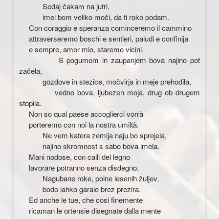
Sedaj čakam na jutri,
imel bom veliko moči, da ti roko podam.
Con coraggio e speranza cominceremo il cammino
attraverseremo boschi e sentieri, paludi e confinija
e sempre, amor mio, staremo vicini.
S pogumom in zaupanjem bova najino pot
začela,
gozdove in stezice, močvirja in meje prehodila,
vedno bova, ljubezen moja, drug ob drugem
stopila.
Non so qual paese accoglierci vorrà
porteremo con noi la nostra umiltà.
Ne vem katera zemlja naju bo sprejela,
najino skromnost s sabo bova imela.
Mani nodose, con calli del legno
lavorare potranno senza disdegno.
Nagubane roke, polne lesenih žuljev,
bodo lahko garale brez prezira.
Ed anche le tue, che cosi finemente
ricaman le ortensie disegnate dalla mente