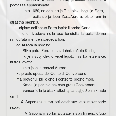
poetessa appassionata.
Leta 1669, na dan, ko je Rim slavil boginjo Floro,
rodila se je lepa Zora/Aurora, bister um in
strastna pesnica.
Il dipinto dell'abate Ferro ispirò il padre Carlo,
che rivedeva nella sua fanciulla la bella donna
raffigurata mentre spargeva fiori,
ed Aurora la nominò.
Slika patra Ferra je navdahnila očeta Karla,
ki je v svoji deklici videl lepoto naslikane ženske,
ki trosi cvetje
zato jo je imenoval Aurora.
Fu presto sposa del Conte di Conversano
ma breve fu l'idillio chè il consorte presto morì.
Kmalu je postala nevesta grofu Conversanu
vendar idila je bila kratkotrajna, saj je ženin kmalu
umrl.
A Saponaria furon poi celebrate le sue seconde
nozze.
V Saponariji so kmalu zatem slavili njeno drugo