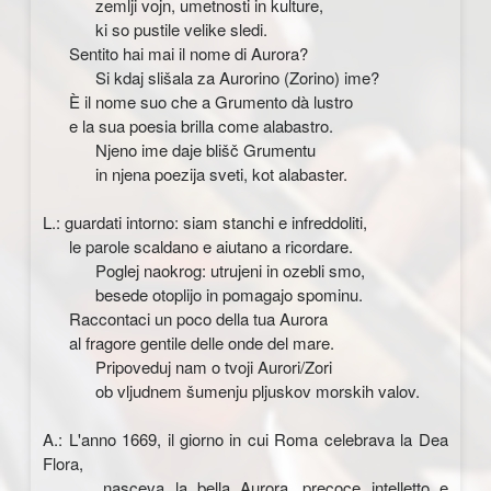
zemlji vojn, umetnosti in kulture,
ki so pustile velike sledi.
Sentito hai mai il nome di Aurora?
Si kdaj slišala za Aurorino (Zorino) ime?
È il nome suo che a Grumento dà lustro
e la sua poesia brilla come alabastro.
Njeno ime daje blišč Grumentu
in njena poezija sveti, kot alabaster.
L.: guardati intorno: siam stanchi e infreddoliti,
le parole scaldano e aiutano a ricordare.
Poglej naokrog: utrujeni in ozebli smo,
besede otoplijo in pomagajo spominu.
Raccontaci un poco della tua Aurora
al fragore gentile delle onde del mare.
Pripoveduj nam o tvoji Aurori/Zori
ob vljudnem šumenju pljuskov morskih valov.
A.: L'anno 1669, il giorno in cui Roma celebrava la Dea
Flora,
nasceva la bella Aurora, precoce intelletto e