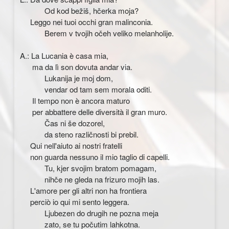
Od kod bežiš, hčerka moja?
Leggo nei tuoi occhi gran malinconia.
Berem v tvojih očeh veliko melanholije.
A.: La Lucania è casa mia,
ma da lì son dovuta andar via.
Lukanija je moj dom,
vendar od tam sem morala oditi.
Il tempo non è ancora maturo
per abbattere delle diversità il gran muro.
Čas ni še dozorel,
da steno različnosti bi prebil.
Qui nell'aiuto ai nostri fratelli
non guarda nessuno il mio taglio di capelli.
Tu, kjer svojim bratom pomagam,
nihče ne gleda na frizuro mojih las.
L'amore per gli altri non ha frontiera
perciò io qui mi sento leggera.
Ljubezen do drugih ne pozna meja
zato, se tu počutim lahkotna.