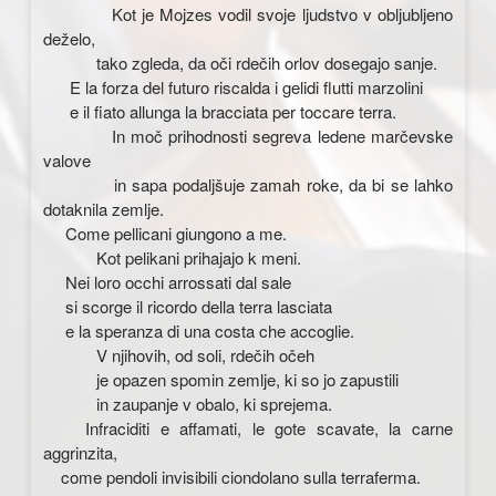
Kot je Mojzes vodil svoje ljudstvo v obljubljeno
deželo,
tako zgleda, da oči rdečih orlov dosegajo sanje.
E la forza del futuro riscalda i gelidi flutti marzolini
e il fiato allunga la bracciata per toccare terra.
In moč prihodnosti segreva ledene marčevske
valove
in sapa podaljšuje zamah roke, da bi se lahko
dotaknila zemlje.
Come pellicani giungono a me.
Kot pelikani prihajajo k meni.
Nei loro occhi arrossati dal sale
si scorge il ricordo della terra lasciata
e la speranza di una costa che accoglie.
V njihovih, od soli, rdečih očeh
je opazen spomin zemlje, ki so jo zapustili
in zaupanje v obalo, ki sprejema.
Infraciditi e affamati, le gote scavate, la carne
aggrinzita,
come pendoli invisibili ciondolano sulla terraferma.