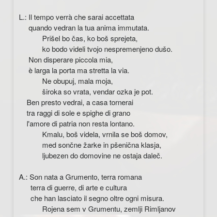
L.: Il tempo verrà che sarai accettata
quando vedran la tua anima immutata.
Prišel bo čas, ko boš sprejeta,
ko bodo videli tvojo nespremenjeno dušo.
Non disperare piccola mia,
è larga la porta ma stretta la via.
Ne obupuj, mala moja,
široka so vrata, vendar ozka je pot.
Ben presto vedrai, a casa tornerai
tra raggi di sole e spighe di grano
l'amore di patria non resta lontano.
Kmalu, boš videla, vrnila se boš domov,
med sončne žarke in pšenična klasja,
ljubezen do domovine ne ostaja daleč.
A.: Son nata a Grumento, terra romana
terra di guerre, di arte e cultura
che han lasciato il segno oltre ogni misura.
Rojena sem v Grumentu, zemlji Rimljanov