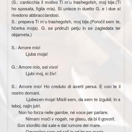
(S.: canticchia il motivo Ti m’u trashegofsh, moj bije.(Ti
ho sposata, figlia mia). Si unisce in duetto G. e i due si
rivedono abbracciandosi.
S.: prepeva Ti m’u trashegofsh, moj bije.(Poročil sem te,
hčerka moja). G. se pridruži petju in se zagledata ter
objameta.)
S.: Amore mio!
Ljuba moja!
G.: Amore mio, sei vivo!
Ljubi moj, si živ!
S.: Amore mio! Ho creduto di averti persa. E con te il
nostro domani.
Ljubezen moja! Mislil sem, da sem te izgubil. In s
teboj, najin jutri.
Non ho forza nelle gambe, né voce per parlare.
Nimam moči v nogah, ne glasu, da bi ti govoril.
Son stordito dal sale e dal rumore del mare.
Omamljen sem od soli in od hrupa morja.