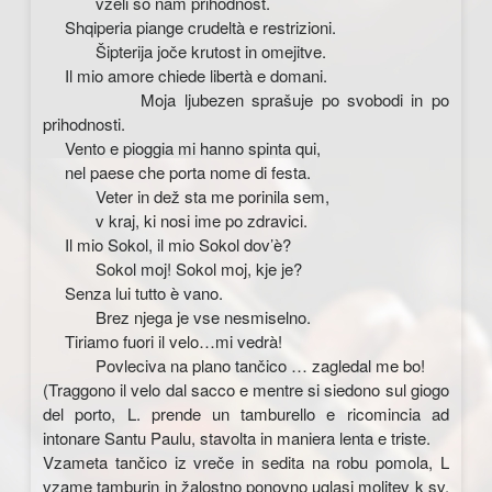
vzeli so nam prihodnost.
Shqiperia piange crudeltà e restrizioni.
Šipterija joče krutost in omejitve.
Il mio amore chiede libertà e domani.
Moja ljubezen sprašuje po svobodi in po
prihodnosti.
Vento e pioggia mi hanno spinta qui,
nel paese che porta nome di festa.
Veter in dež sta me porinila sem,
v kraj, ki nosi ime po zdravici.
Il mio Sokol, il mio Sokol dov’è?
Sokol moj! Sokol moj, kje je?
Senza lui tutto è vano.
Brez njega je vse nesmiselno.
Tiriamo fuori il velo…mi vedrà!
Povleciva na plano tančico … zagledal me bo!
(Traggono il velo dal sacco e mentre si siedono sul giogo
del porto, L. prende un tamburello e ricomincia ad
intonare Santu Paulu, stavolta in maniera lenta e triste.
Vzameta tančico iz vreče in sedita na robu pomola, L
vzame tamburin in žalostno ponovno uglasi molitev k sv.