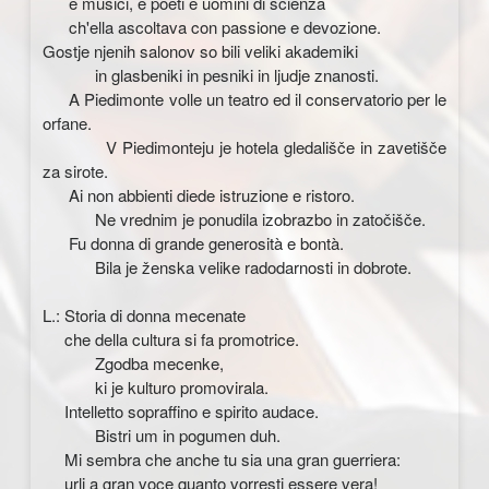
e musici, e poeti e uomini di scienza
ch'ella ascoltava con passione e devozione.
Gostje njenih salonov so bili veliki akademiki
in glasbeniki in pesniki in ljudje znanosti.
A Piedimonte volle un teatro ed il conservatorio per le
orfane.
V Piedimonteju je hotela gledališče in zavetišče
za sirote.
Ai non abbienti diede istruzione e ristoro.
Ne vrednim je ponudila izobrazbo in zatočišče.
Fu donna di grande generosità e bontà.
Bila je ženska velike radodarnosti in dobrote.
L.: Storia di donna mecenate
che della cultura si fa promotrice.
Zgodba mecenke,
ki je kulturo promovirala.
Intelletto sopraffino e spirito audace.
Bistri um in pogumen duh.
Mi sembra che anche tu sia una gran guerriera:
urli a gran voce quanto vorresti essere vera!