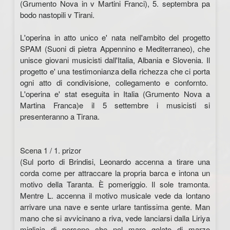
(Grumento Nova in v Martini Franci), 5. septembra pa
bodo nastopili v Tirani.
L'operina in atto unico e' nata nell'ambito del progetto
SPAM (Suoni di pietra Appennino e Mediterraneo), che
unisce giovani musicisti dall'Italia, Albania e Slovenia. Il
progetto e' una testimonianza della richezza che ci porta
ogni atto di condivisione, collegamento e confornto.
L'operina e' stat eseguita in Italia (Grumento Nova a
Martina Franca)e il 5 settembre i musicisti si
presenteranno a Tirana.
Scena 1 / 1. prizor
(Sul porto di Brindisi, Leonardo accenna a tirare una
corda come per attraccare la propria barca e intona un
motivo della Taranta. È pomeriggio. Il sole tramonta.
Mentre L. accenna il motivo musicale vede da lontano
arrivare una nave e sente urlare tantissima gente. Man
mano che si avvicinano a riva, vede lanciarsi dalla Liriya
migliaia di persone che nel mare gelato di marzo