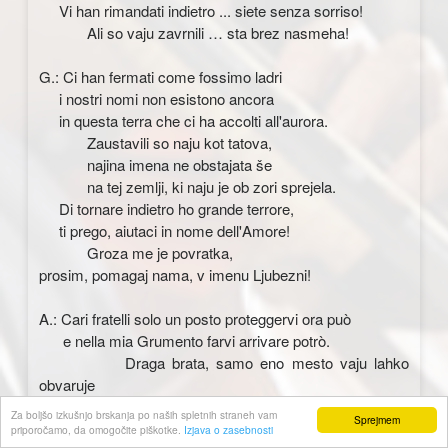
Vi han rimandati indietro ... siete senza sorriso!
Ali so vaju zavrnili … sta brez nasmeha!
G.: Ci han fermati come fossimo ladri
i nostri nomi non esistono ancora
in questa terra che ci ha accolti all'aurora.
Zaustavili so naju kot tatova,
najina imena ne obstajata še
na tej zemlji, ki naju je ob zori sprejela.
Di tornare indietro ho grande terrore,
ti prego, aiutaci in nome dell'Amore!
Groza me je povratka,
prosim, pomagaj nama, v imenu Ljubezni!
A.: Cari fratelli solo un posto proteggervi ora può
e nella mia Grumento farvi arrivare potrò.
Draga brata, samo eno mesto vaju lahko
obvaruje
in v moj Grumento vaju lahko pripeljem.
Za boljšo izkušnjo brskanja po naših spletnih straneh vam
Sprejmem
Lì c'è un luogo protetto e intestino
priporočamo, da omogočite piškotke.
Izjava o zasebnosti