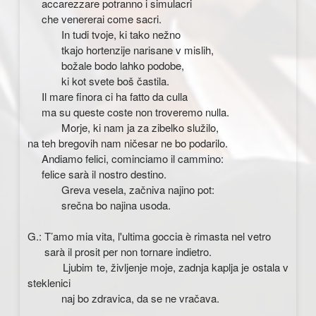
accarezzare potranno i simulacri
che venererai come sacri.
In tudi tvoje, ki tako nežno
tkajo hortenzije narisane v mislih,
božale bodo lahko podobe,
ki kot svete boš častila.
Il mare finora ci ha fatto da culla
ma su queste coste non troveremo nulla.
Morje, ki nam ja za zibelko služilo,
na teh bregovih nam ničesar ne bo podarilo.
Andiamo felici, cominciamo il cammino:
felice sarà il nostro destino.
Greva vesela, začniva najino pot:
srečna bo najina usoda.
G.: T’amo mia vita, l'ultima goccia è rimasta nel vetro
sarà il prosit per non tornare indietro.
Ljubim te, življenje moje, zadnja kaplja je ostala v
steklenici
naj bo zdravica, da se ne vračava.