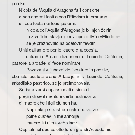
poroko.
Nicola dell'Aquila d'Aragona fu il consorte
e con enormi fasti e con l'Eliodoro in dramma
si fece festa nei feudi paterni.
Nicola dell'Aquila d'Aragona je bil njen ženin
In z velikim slavjem ter z uprizoritvijo »Eliodora«
se je praznovalo na očetovih fevdih.
Uniti dall'amore per le lettere e la poesia,
entrambi Arcadi divennero e Lucinda Coritesia,
pastorella arcade, si fece nominare.
Povezani v ljubezni do literature in poezije,
oba sta postala člana Arkadije in v Lucindo Coritesia,
arkadijsko pastirico, se je preimenovala.
Scrisse versi appassionati e sinceri
pregni di sentimento e certa malinconia
di madre che i figli più non ha.
Napisala je strastne in iskrene verze
polne čustev in melanholije
matere, ki nima več sinov.
Ospitati nel suo salotto furon grandi Accademici