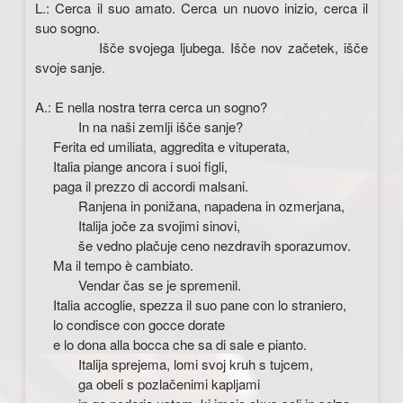
L.: Cerca il suo amato. Cerca un nuovo inizio, cerca il
suo sogno.
Išče svojega ljubega. Išče nov začetek, išče
svoje sanje.
A.: E nella nostra terra cerca un sogno?
In na naši zemlji išče sanje?
Ferita ed umiliata, aggredita e vituperata,
Italia piange ancora i suoi figli,
paga il prezzo di accordi malsani.
Ranjena in ponižana, napadena in ozmerjana,
Italija joče za svojimi sinovi,
še vedno plačuje ceno nezdravih sporazumov.
Ma il tempo è cambiato.
Vendar čas se je spremenil.
Italia accoglie, spezza il suo pane con lo straniero,
lo condisce con gocce dorate
e lo dona alla bocca che sa di sale e pianto.
Italija sprejema, lomi svoj kruh s tujcem,
ga obeli s pozlačenimi kapljami