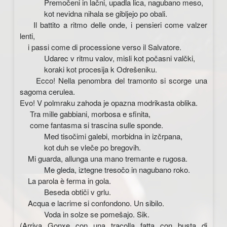
Premočeni in lačni, upadla lica, nagubano meso,
kot nevidna nihala se gibljejo po obali.
Il battito a ritmo delle onde, i pensieri come valzer
lenti,
i passi come di processione verso il Salvatore.
Udarec v ritmu valov, misli kot počasni valčki,
koraki kot procesija k Odrešeniku.
Ecco! Nella penombra del tramonto si scorge una
sagoma cerulea.
Evo! V polmraku zahoda je opazna modrikasta oblika.
Tra mille gabbiani, morbosa e sfinita,
come fantasma si trascina sulle sponde.
Med tisočimi galebi, morbidna in izčrpana,
kot duh se vleče po bregovih.
Mi guarda, allunga una mano tremante e rugosa.
Me gleda, iztegne tresočo in nagubano roko.
La parola è ferma in gola.
Beseda obtiči v grlu.
Acqua e lacrime si confondono. Un sibilo.
Voda in solze se pomešajo. Sik.
(Arriva Gonxe con una tracolla fatta con busta di