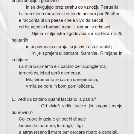
pripovedujejo zgodovino
in se dvigujejo brez strahu ob vznožju Petrusilla.
La sua storia romana si estende ancora per 25 ettari
e racconta di un paese che è vivo da secoli
ed ha accolto barbari, sanniti, romani e cristiani.
Njena rimljanska zgodovina se razteza na 25
hektarjih
in pripoveduje o kraju, ki je živ že več stoletij
in je sprejemal barbare, Samnite, Rimljane in
kristjane.
La mia Grumento è il bacino dell'accoglienza,
tornerò da lei ed avrò clemenza.
Moj Grumento je bazen sprejemanja,
vrnila se bom in bom pomiloščena.
L.: vedi da lontano quanti lasciano la patria?
Od daleč vidiš, koliko jih zapusti svojo
domovino?
Col cuore in gola e gli occhi di sale
lascian le mamme, le mogli, i figli
e attraversano il mare per cercare riparo e consigli.