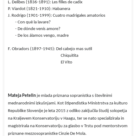
L. Delibes (1836-1891): Les filles de cadix
P. Viardot (1821-1910): Habanera
J. Rodrigo (1901-1999): Cuatro madrigales amatorios
- Con què la lavare?
- De dónde venís amore?
- De los álamos vengo, madre
F. Obradors (1897-1945): Del cabejo mas sutil
Chiquitita
El Vito
Mateja Petelin
je mlada priznana sopranistka s številnimi
mednarodnimi izkušnjami. Kot štipendistka Ministrstva za kulturo
Republike Slovenije je leta 2015 z odliko zaključila študij solopetja
na Kraljevem Konservatoriju v Haagu, ter se nato specializirala in
magistrirala na Konservatoriju za glasbo v Trstu pod mentorstvom
priznane mezzosopranistke Cinzie De Mola.