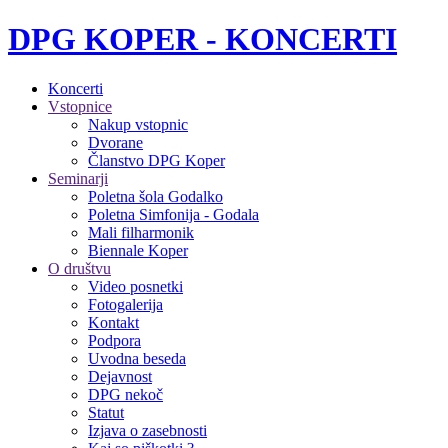
DPG KOPER - KONCERTI
Koncerti
Vstopnice
Nakup vstopnic
Dvorane
Članstvo DPG Koper
Seminarji
Poletna šola Godalko
Poletna Simfonija - Godala
Mali filharmonik
Biennale Koper
O društvu
Video posnetki
Fotogalerija
Kontakt
Podpora
Uvodna beseda
Dejavnost
DPG nekoč
Statut
Izjava o zasebnosti