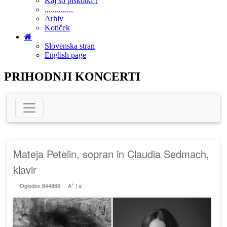
Kaj so piškotki ?
..............
Arhiv
Kotiček
Slovenska stran
English page
PRIHODNJI KONCERTI
Mateja Petelin, sopran in Claudia Sedmach,
klavir
+
-
Ogledov:844866
A
|
a