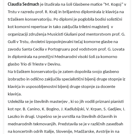
Claudia Sedmach
je študirala na šoli Glasbene matice “M. Kogoj” v
Trstu v razredu prof. R. Kralj in briljantno diplomirala iz klavirja na
tržaškem konservatoriju. Po diplomi je poglobila bodisi solistični
kot komorni repertoar in tako zaključila triletni magisterij v
organizaciji združenja Musicisti Giuliani pod mentorstvom prof. G.
Gulli v Trstu, dvoletni izpopolnjevalni tečaj komorne glasbe na
zavodu Santa Cecilia v Portogruaru pod vodstvom prof. G. Lovata
in diplomirala na presti
ž
ni Mednarodni visoki šoli za komorno
glasbo Trio di Trieste v Devinu.
Na tržaškem konservatoriju je zatem dopolnila svojo glasbeno
izobrazbo in odlično zaključila specialistični bijenij druge stopnje iz
klavirja in usposobljenostni bijenij druge stopnje za docente
klavirja.
Udeležila se je številnih masterjev , ki so jih vodili priznani pianisti
kot npr. B. Canino, K. Bogino, J. Kadlubijski, V. Krpan, S. Gadjiev, I.
Laszko in drugi. Uspešno se je uvrstila na številnih državnih in
mednarodnih tekmovanjih. Predstavila se je v različnih zasedbah
na koncertnih odrih Italije, Slovenije, Madžarske, Avstrije in na