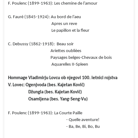
F. Poulenc (1899-1963): Les chemine de l’amour
G. Fauré (1845-1924): Au bord de l’aeu
Apres un reve
Le papillon et la fleur
C. Debussy (1862-1918): Beau soir
Ariettes oublièes
Paysages belges-Chevaux de bois
Aquarelles II-Spleen
Hommage Vladimirju Lovcu ob njegovi 100. letnici rojstva
V. Lovec: Ogenjvoda (bes. Kajetan Kovič)
Džungla (bes. Kajetan Kovič)
Osamljena (bes. Yang-Seng-Vu)
F. Poulenc (1899-1963): La Courte Paille
- Quelle aventure!
- Ba, Be, Bi, Bo, Bu