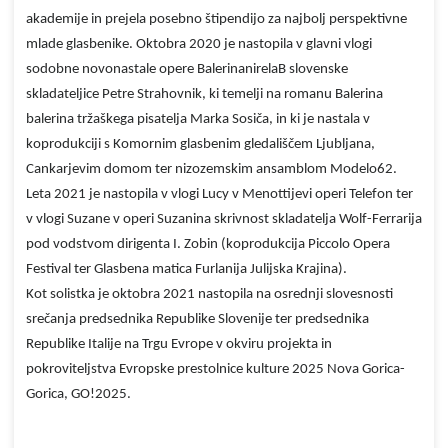
akademije in prejela posebno štipendijo za najbolj perspektivne
mlade glasbenike. Oktobra 2020 je nastopila v glavni vlogi
sodobne novonastale opere BalerinanirelaB slovenske
skladateljice Petre Strahovnik, ki temelji na romanu Balerina
balerina tržaškega pisatelja Marka Sosiča, in ki je nastala v
koprodukciji s Komornim glasbenim gledališčem Ljubljana,
Cankarjevim domom ter nizozemskim ansamblom Modelo62.
Leta 2021 je nastopila v vlogi Lucy v Menottijevi operi Telefon ter
v vlogi Suzane v operi Suzanina skrivnost skladatelja Wolf-Ferrarija
pod vodstvom dirigenta I. Zobin (koprodukcija Piccolo Opera
Festival ter Glasbena matica Furlanija Julijska Krajina).
Kot solistka je oktobra 2021 nastopila na osrednji slovesnosti
srečanja predsednika Republike Slovenije ter predsednika
Republike Italije na Trgu Evrope v okviru projekta in
pokroviteljstva Evropske prestolnice kulture 2025 Nova Gorica-
Gorica, GO!2025.