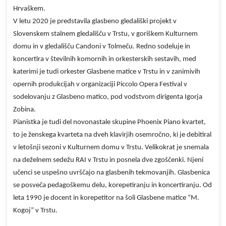
Hrvaškem.
V letu 2020 je predstavila glasbeno gledališki projekt v
Slovenskem stalnem gledališču v Trstu, v goriškem Kulturnem
domu in v gledališču Candoni v Tolmeču. Redno sodeluje in
koncertira v številnih komornih in orkesterskih sestavih, med
katerimi je tudi orkester Glasbene matice v Trstu in v zanimivih
opernih produkcijah v organizaciji Piccolo Opera Festival v
sodelovanju z Glasbeno matico, pod vodstvom dirigenta Igorja
Zobina.
Pianistka je tudi del novonastale skupine Phoenix Piano kvartet,
to je ženskega kvarteta na dveh klavirjih osemročno, ki je debitiral
v letošnji sezoni v Kulturnem domu v Trstu. Velikokrat je snemala
na deželnem sedežu RAI v Trstu in posnela dve zgoščenki. Njeni
učenci se uspešno uvrščajo na glasbenih tekmovanjih. Glasbenica
se posveča pedagoškemu delu, korepetiranju in koncertiranju. Od
leta 1990 je docent in korepetitor na šoli Glasbene matice “M.
Kogoj” v Trstu.