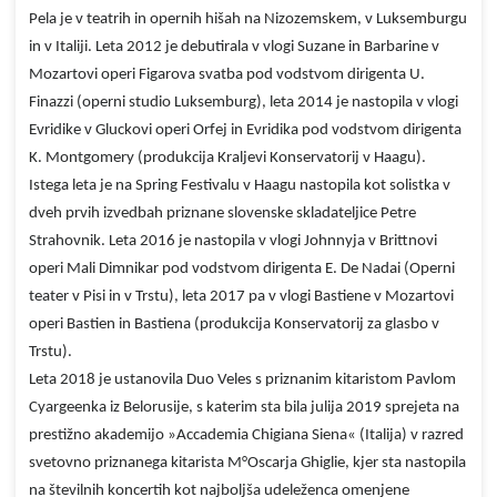
Pela je v teatrih in opernih hišah na Nizozemskem, v Luksemburgu
in v Italiji. Leta 2012 je debutirala v vlogi Suzane in Barbarine v
Mozartovi operi Figarova svatba pod vodstvom dirigenta U.
Finazzi (operni studio Luksemburg), leta 2014 je nastopila v vlogi
Evridike v Gluckovi operi Orfej in Evridika pod vodstvom dirigenta
K. Montgomery (produkcija Kraljevi Konservatorij v Haagu).
Istega leta je na Spring Festivalu v Haagu nastopila kot solistka v
dveh prvih izvedbah priznane slovenske skladateljice Petre
Strahovnik. Leta 2016 je nastopila v vlogi Johnnyja v Brittnovi
operi Mali Dimnikar pod vodstvom dirigenta E. De Nadai (Operni
teater v Pisi in v Trstu), leta 2017 pa v vlogi Bastiene v Mozartovi
operi Bastien in Bastiena (produkcija Konservatorij za glasbo v
Trstu).
Leta 2018 je ustanovila Duo Veles s priznanim kitaristom Pavlom
Cyargeenka iz Belorusije, s katerim sta bila julija 2019 sprejeta na
prestižno akademijo »Accademia Chigiana Siena« (Italija) v razred
svetovno priznanega kitarista M°Oscarja Ghiglie, kjer sta nastopila
na številnih koncertih kot najboljša udeleženca omenjene