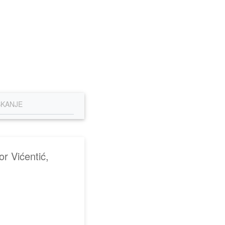
r Vićentić,