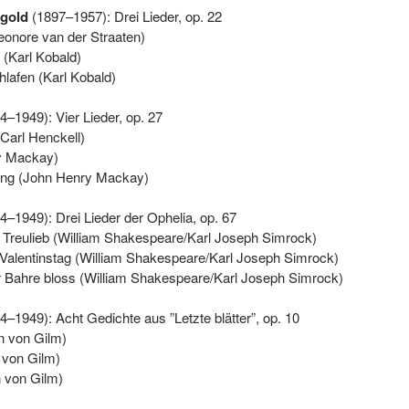
ngold
(1897–1957): Drei Lieder, op. 22
eonore van der Straaten)
 (Karl Kobald)
chlafen (Karl Kobald)
–1949): Vier Lieder, op. 27
Carl Henckell)
y Mackay)
rung (John Henry Mackay)
–1949): Drei Lieder der Ophelia, op. 67
n Treulieb (William Shakespeare/Karl Joseph Simrock)
t Valentinstag (William Shakespeare/Karl Joseph Simrock)
der Bahre bloss (William Shakespeare/Karl Joseph Simrock)
–1949): Acht Gedichte aus ”Letzte blätter”, op. 10
n von Gilm)
 von Gilm)
 von Gilm)