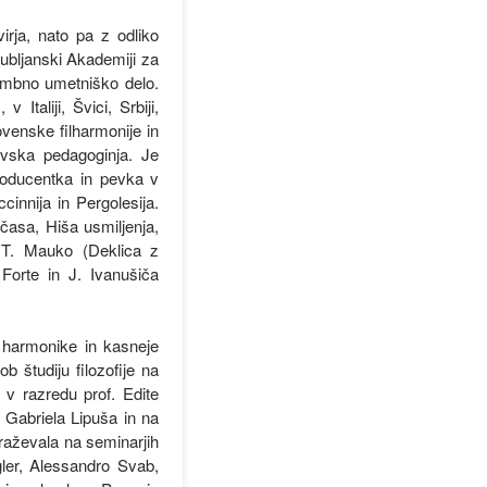
irja, nato pa z odliko
ljubljanski Akademiji za
membno umetniško delo.
Italiji, Švici, Srbiji,
ovenske filharmonije in
vska pedagoginja. Je
roducentka in pevka v
innija in Pergolesija.
časa, Hiša usmiljenja,
 T. Mauko (Deklica z
Forte in J. Ivanušiča
 harmonike in kasneje
b študiju filozofije na
a v razredu prof. Edite
. Gabriela Lipuša in na
braževala na seminarjih
gler, Alessandro Svab,