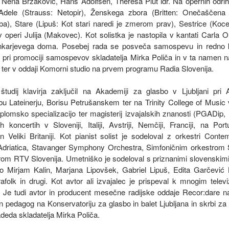
ena Brzaković, Hans Adolfsen, Theresa Plut idr. Na opernih odrih
 Adele (Strauss: Netopir), Ženskega zbora (Britten: Onečaščena 
ba), Stare (Lipuš: Kot stari naredi je zmerom prav), Sestrice (Ko
v operi Julija (Makovec). Kot solistka je nastopila v kantati Carla
ankarjevega doma. Posebej rada se posveča samospevu in redno k
na pri promociji samospevov skladatelja Mirka Poliča in v ta namen n
 ter v oddaji Komorni studio na prvem programu Radia Slovenija.
tudij klavirja zaključil na Akademiji za glasbo v Ljubljani pri 
bu Lateinerju, Borisu Petrušanskem ter na Trinity College of Music 
iplomsko specializacijo ter magisterij izvajalskih znanosti (PGADip,
ih koncertih v Sloveniji, Italiji, Avstriji, Nemčiji, Franciji, na P
in Veliki Britaniji. Kot pianist solist je sodeloval z orkestri Con
Adriatica, Stavanger Symphony Orchestra, Simfoničnim orkestrom S
rom RTV Slovenija. Umetniško je sodeloval s priznanimi slovenskimi 
 so Mirjam Kalin, Marjana Lipovšek, Gabriel Lipuš, Edita Garčević
afolk in drugi. Kot avtor ali izvajalec je prispeval k mnogim televi
. Je tudi avtor in producent mesečne radijske oddaje Recor:dare 
 in pedagog na Konservatoriju za glasbo in balet Ljubljana in skrbi 
deda skladatelja Mirka Poliča.