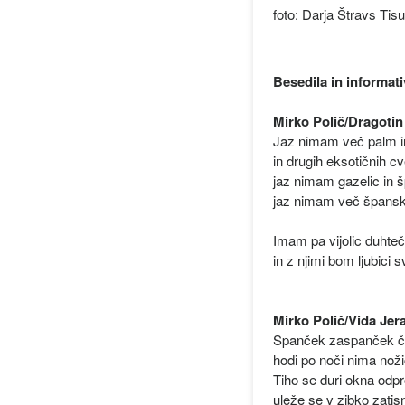
foto: Darja Štravs Tis
Besedila in informat
Mirko Polič/Dragotin
Jaz nimam več palm in
in drugih eksotičnih cv
jaz nimam gazelic in 
jaz nimam več špansk
Imam pa vijolic duhtečih 
in z njimi bom ljubici s
Mirko Polič/Vida Je
Spanček zaspanček č
hodi po noči nima noži
Tiho se duri okna odpr
uleže se v zibko zatis