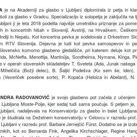
A
je na Akademiji za glasbo v Ljubljani diplomirala iz petja in klav
šoli za glasbo v Gradcu. Specializacijo iz solopetja je zaključila na 
ubljani ji je leta 2018 podelila najvišje umetniško priznanje za po
 in koncertnih hišah v Sloveniji, Avstriji, na Hrvaškem, Češkem, v 
 Indiji in Nepalu. Kot koncertna pevka je sodelovala z Orkestrom Sl
om RTV Slovenija. Dejavna je tudi kot pevka samospevov in pe
Slovensko komorno glasbeno gledališče, pri katerem deluje kot p
rida, McNeffa, Menottija, Martinůja, Sondheima, Nymana, Kinga, Picc
ge v operah slovenskih skladateljev T. Sveteta (Ada, Junak našega 
 Mihelčiča (Božji delec), B. Šaljić Podešva (Ko sem še, Iden),
na (Veveriček posebne sorte), P. Kopača (Heloiza in Abelard), N. 
NDRA RADOVANOVIĆ
je svojo glasbeno pot začela z učenjem
 Ljubljana Moste-Polje, kjer sedaj tudi sama poučuje. S petjem je, o
 Ljubljani, nadaljevala na Konservatoriju za glasbo in balet Ljubljan
je je študirala na Deželnem konservatoriju v Celovcu v razredu prof
Ljubljani v razredu prof. Barbare Jernejčič Fürst. Dodatno se je izo
etnikih, kot so Bernarda Fink, Angelika Kirchschlager, Regine Han