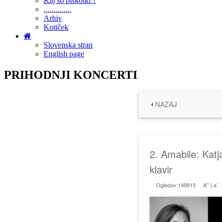
Kaj so piškotki ?
..............
Arhiv
Kotiček
Slovenska stran
English page
PRIHODNJI KONCERTI
NAZAJ
2. Amabile: Katj
klavir
+
-
Ogledov:149915
A
|
a