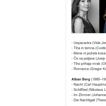
- Uspavanka (Vida Jer
- Tiha in temna (Cvetk
- Mene ni požela kosa 
- Če na poljane (Josi
- Tiho prihaja mrak (O
- Romanca (Gregor Kor
Alban Berg
(1885–1935
- Nacht (Carl Hauptm
- Schilflied (Nikolaus 
- Im Zimmer (Johanne
- Die Nachtigall (Theo