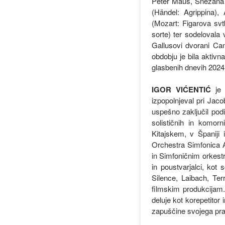
Peter Maus, Snežana N
(Händel: Agrippina),
(Mozart: Figarova svt
sorte) ter sodelovala 
Gallusovi dvorani C
obdobju je bila aktiv
glasbenih dnevih 2024
IGOR VIĆENTIĆ
je š
izpopolnjeval pri Jaco
uspešno zaključil pod
solističnih in komorn
Kitajskem, v Španiji 
Orchestra Simfonica 
in Simfoničnim orkest
in poustvarjalci, kot
Silence, Laibach, Terr
filmskim produkcijam
deluje kot korepetitor
zapuščine svojega pra