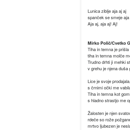
Lunica ziblje aja aj aj
spanček se smeje aja aj
Aja aj, aja aj! Aj!
Mirko Polič/Cvetko G
Tiha in temna je prišla
tiha in temna molče me
Trudno drhti ji mehki s
v grehu je njena duša 
Lice je svoje prodajala
s črnimi očki me vabil
Tiha in temna kot gom
s hladno strastjo me o
Žalosten je njen svatov
rdeče so rože požgan
mrtvo ljubezen je nesl