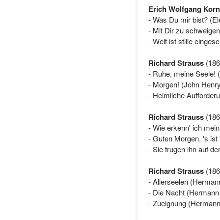
Erich Wolfgang Kor
- Was Du mir bist? (El
- Mit Dir zu schweigen
- Welt ist stille einges
Richard Strauss
(1864
- Ruhe, meine Seele! (
- Morgen! (John Henr
- Heimliche Aufforde
Richard Strauss
(1864
- Wie erkenn' ich mei
- Guten Morgen, 's is
- Sie trugen ihn auf 
Richard Strauss
(1864
- Allerseelen (Herman
- Die Nacht (Hermann
- Zueignung (Hermann