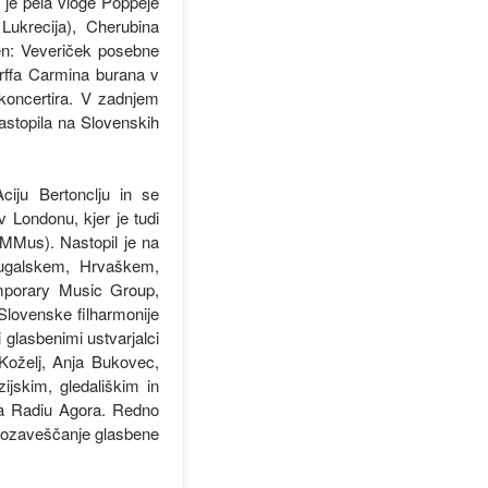
 je pela vloge Poppeje
Lukrecija), Cherubina
cen: Veveriček posebne
 Orffa Carmina burana v
oncertira. V zadnjem
astopila na Slovenskih
Aciju Bertonclju in se
v Londonu, kjer je tudi
 MMus). Nastopil je na
ortugalskem, Hrvaškem,
temporary Music Group,
lovenske filharmonije
glasbenimi ustvarjalci
 Koželj, Anja Bukovec,
zijskim, gledališkim in
na Radiu Agora. Redno
za ozaveščanje glasbene