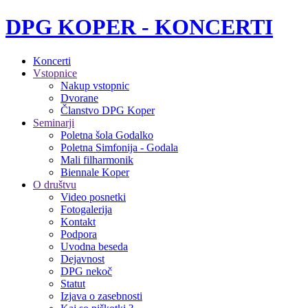
DPG KOPER - KONCERTI
Koncerti
Vstopnice
Nakup vstopnic
Dvorane
Članstvo DPG Koper
Seminarji
Poletna šola Godalko
Poletna Simfonija - Godala
Mali filharmonik
Biennale Koper
O društvu
Video posnetki
Fotogalerija
Kontakt
Podpora
Uvodna beseda
Dejavnost
DPG nekoč
Statut
Izjava o zasebnosti