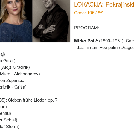
LOKACIJA: Pokrajinsk
Cena: 10€ / 8€
PROGRAM:
Mirko Polič
(1890–1951): Sa
- Jaz nimam več palm (Dragoti
aj)
o Golar)
(Alojz Gradnik)
p Murn - Aleksandrov)
ton Župančič)
itnik - Griša)
): Sieben frühe Lieder, op. 7
ann)
Lenau)
s Schlaf)
dor Storm)