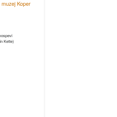
i muzej Koper
mospevi
n Kette)