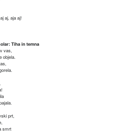
 aj, aja aj!
olar: Tiha in temna
 v vas,
 objela.
tas,
gorela.
,
a!
ila
pajala.
ski prt,
e,
a smrt