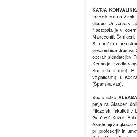
KATJA KONVALINK
magistrirala na Visoki 
glasbo. Univerza v Lj
Nastopala je v opernih
Makedoniji, Črni gori,
Simfoničnim orkestr
predsednica društva 
operah skladateljev F
Krstno je izvedla vlo
Sopra lo amore), P.
vžigalicami), I. Koc
(Španska vas).
Sopranistka
ALEKSA
petja na Glasbeni šoli
Filozofski fakulteti v
Garčević Koželj. Pet
Akademiji za glasbo v 
pri profesorjih in um