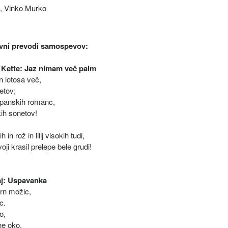
u, Vinko Murko
ivni prevodi samospevov:
 Kette: Jaz nimam več palm
 lotosa več,
etov;
španskih romanc,
ih sonetov!
in rož in lilij visokih tudi,
voji krasil prelepe bele grudi!
raj: Uspavanka
rn možic,
c.
o,
ne oko.