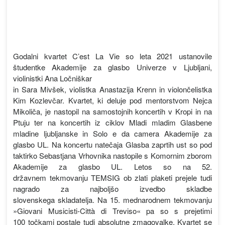
Godalni kvartet C’est La Vie so leta 2021 ustanovile
študentke Akademije za glasbo Univerze v Ljubljani,
violinistki Ana Ločniškar
in Sara Mivšek, violistka Anastazija Krenn in violončelistka
Kim Kozlevčar. Kvartet, ki deluje pod mentorstvom Nejca
Mikoliča, je nastopil na samostojnih koncertih v Kropi in na
Ptuju ter na koncertih iz ciklov Mladi mladim Glasbene
mladine ljubljanske in Solo e da camera Akademije za
glasbo UL. Na koncertu natečaja Glasba zaprtih ust so pod
taktirko Sebastjana Vrhovnika nastopile s Komornim zborom
Akademije za glasbo UL. Letos so na 52.
državnem tekmovanju TEMSIG ob zlati plaketi prejele tudi
nagrado za najboljšo izvedbo skladbe
slovenskega skladatelja. Na 15. mednarodnem tekmovanju
»Giovani Musicisti-Città di Treviso« pa so s prejetimi
100 točkami postale tudi absolutne zmagovalke. Kvartet se