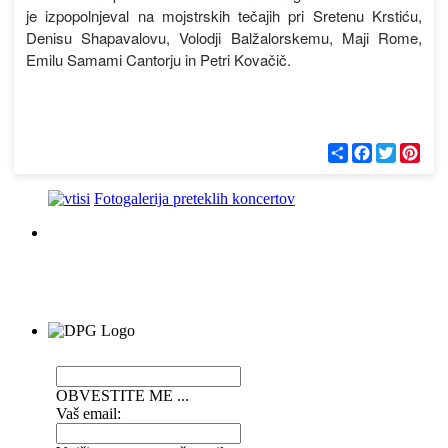
je izpopolnjeval na mojstrskih tečajih pri Sretenu Krstiću,
Denisu Shapavalovu, Volodji Balžalorskemu, Maji Rome,
Emilu Samami Cantorju in Petri Kovačič.
С
F
T
P
п
a
w
i
о
c
i
n
д
e
t
t
Fotogalerija preteklih koncertov
е
b
t
e
л
o
e
r
и
o
r
e
k
s
t