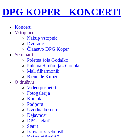
DPG KOPER - KONCERTI
Koncerti
Vstopnice
Nakup vstopnic
Dvorane
Članstvo DPG Koper
Seminarji
Poletna šola Godalko
Poletna Simfonija - Godala
Mali filharmonik
Biennale Koper
O društvu
Video posnetki
Fotogalerija
Kontakt
Podpora
Uvodna beseda
Dejavnost
DPG nekoč
Statut
Izjava o zasebnosti