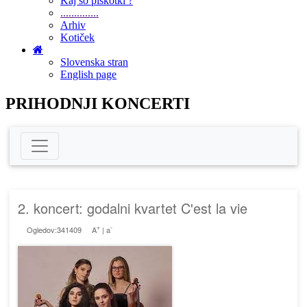
Kaj so piškotki ?
..............
Arhiv
Kotiček
Slovenska stran
English page
PRIHODNJI KONCERTI
2. koncert: godalni kvartet C'est la vie
+
-
Ogledov:341409
A
|
a