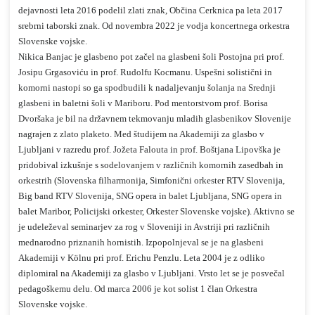
dejavnosti leta 2016 podelil zlati znak, Občina Cerknica pa leta 2017
srebrni taborski znak. Od novembra 2022 je vodja koncertnega orkestra
Slovenske vojske.
Nikica Banjac je glasbeno pot začel na glasbeni šoli Postojna pri prof.
Josipu Grgasoviću in prof. Rudolfu Kocmanu. Uspešni solistični in
komorni nastopi so ga spodbudili k nadaljevanju šolanja na Srednji
glasbeni in baletni šoli v Mariboru. Pod mentorstvom prof. Borisa
Dvoršaka je bil na državnem tekmovanju mladih glasbenikov Slovenije
nagrajen z zlato plaketo. Med študijem na Akademiji za glasbo v
Ljubljani v razredu prof. Jožeta Falouta in prof. Boštjana Lipovška je
pridobival izkušnje s sodelovanjem v različnih komornih zasedbah in
orkestrih (Slovenska filharmonija, Simfonični orkester RTV Slovenija,
Big band RTV Slovenija, SNG opera in balet Ljubljana, SNG opera in
balet Maribor, Policijski orkester, Orkester Slovenske vojske). Aktivno se
je udeleževal seminarjev za rog v Sloveniji in Avstriji pri različnih
mednarodno priznanih hornistih. Izpopolnjeval se je na glasbeni
Akademiji v Kölnu pri prof. Erichu Penzlu. Leta 2004 je z odliko
diplomiral na Akademiji za glasbo v Ljubljani. Vrsto let se je posvečal
pedagoškemu delu. Od marca 2006 je kot solist 1 član Orkestra
Slovenske vojske.