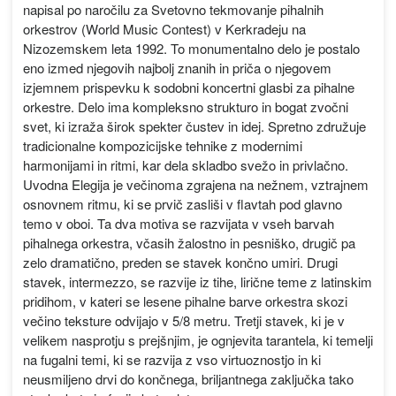
napisal po naročilu za Svetovno tekmovanje pihalnih
orkestrov (World Music Contest) v Kerkradeju na
Nizozemskem leta 1992. To monumentalno delo je postalo
eno izmed njegovih najbolj znanih in priča o njegovem
izjemnem prispevku k sodobni koncertni glasbi za pihalne
orkestre. Delo ima kompleksno strukturo in bogat zvočni
svet, ki izraža širok spekter čustev in idej. Spretno združuje
tradicionalne kompozicijske tehnike z modernimi
harmonijami in ritmi, kar dela skladbo svežo in privlačno.
Uvodna Elegija je večinoma zgrajena na nežnem, vztrajnem
osnovnem ritmu, ki se prvič zasliši v flavtah pod glavno
temo v oboi. Ta dva motiva se razvijata v vseh barvah
pihalnega orkestra, včasih žalostno in pesniško, drugič pa
zelo dramatično, preden se stavek končno umiri. Drugi
stavek, intermezzo, se razvije iz tihe, lirične teme z latinskim
pridihom, v kateri se lesene pihalne barve orkestra skozi
večino teksture odvijajo v 5/8 metru. Tretji stavek, ki je v
velikem nasprotju s prejšnjim, je ognjevita tarantela, ki temelji
na fugalni temi, ki se razvija z vso virtuoznostjo in ki
neusmiljeno drvi do končnega, briljantnega zaključka tako