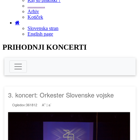
Kaj so piškotki ?
..............
Arhiv
Kotiček
Slovenska stran
English page
PRIHODNJI KONCERTI
3. koncert: Orkester Slovenske vojske
+
-
Ogledov:361812
A
|
a