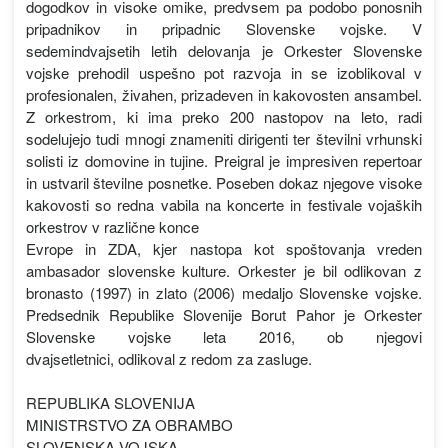
dogodkov in visoke omike, predvsem pa podobo ponosnih
pripadnikov in pripadnic Slovenske vojske. V
sedemindvajsetih letih delovanja je Orkester Slovenske
vojske prehodil uspešno pot razvoja in se izoblikoval v
profesionalen, živahen, prizadeven in kakovosten ansambel.
Z orkestrom, ki ima preko 200 nastopov na leto, radi
sodelujejo tudi mnogi znameniti dirigenti ter številni vrhunski
solisti iz domovine in tujine. Preigral je impresiven repertoar
in ustvaril številne posnetke. Poseben dokaz njegove visoke
kakovosti so redna vabila na koncerte in festivale vojaških
orkestrov v različne konce
Evrope in ZDA, kjer nastopa kot spoštovanja vreden
ambasador slovenske kulture. Orkester je bil odlikovan z
bronasto (1997) in zlato (2006) medaljo Slovenske vojske.
Predsednik Republike Slovenije Borut Pahor je Orkester
Slovenske vojske leta 2016, ob njegovi
dvajsetletnici, odlikoval z redom za zasluge.
REPUBLIKA SLOVENIJA
MINISTRSTVO ZA OBRAMBO
SLOVENSKA VOJSKA