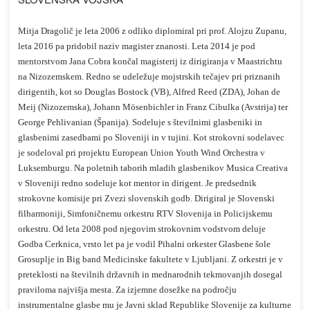
Mitja Dragolič je leta 2006 z odliko diplomiral pri prof. Alojzu Zupanu,
leta 2016 pa pridobil naziv magister znanosti. Leta 2014 je pod
mentorstvom Jana Cobra končal magisterij iz dirigiranja v Maastrichtu
na Nizozemskem. Redno se udeležuje mojstrskih tečajev pri priznanih
dirigentih, kot so Douglas Bostock (VB), Alfred Reed (ZDA), Johan de
Meij (Nizozemska), Johann Mösenbichler in Franz Cibulka (Avstrija) ter
George Pehlivanian (Španija). Sodeluje s številnimi glasbeniki in
glasbenimi zasedbami po Sloveniji in v tujini. Kot strokovni sodelavec
je sodeloval pri projektu European Union Youth Wind Orchestra v
Luksemburgu. Na poletnih taborih mladih glasbenikov Musica Creativa
v Sloveniji redno sodeluje kot mentor in dirigent. Je predsednik
strokovne komisije pri Zvezi slovenskih godb. Dirigiral je Slovenski
filharmoniji, Simfoničnemu orkestru RTV Slovenija in Policijskemu
orkestru. Od leta 2008 pod njegovim strokovnim vodstvom deluje
Godba Cerknica, vrsto let pa je vodil Pihalni orkester Glasbene šole
Grosuplje in Big band Medicinske fakultete v Ljubljani. Z orkestri je v
preteklosti na številnih državnih in mednarodnih tekmovanjih dosegal
praviloma najvišja mesta. Za izjemne dosežke na področju
instrumentalne glasbe mu je Javni sklad Republike Slovenije za kulturne