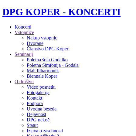
DPG KOPER - KONCERTI
Koncerti
Vstopnice
Nakup vstopnic
Dvorane
Članstvo DPG Koper
Seminarji
Poletna šola Godalko
Poletna Simfonija - Godala
Mali filharmonik
Biennale Koper
O društvu
Video posnetki
Fotogalerija
Kontakt
Podpora
Uvodna beseda
Dejavnost
DPG nekoč
Statut
Izjava o zasebnosti