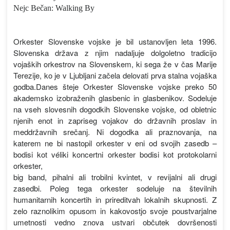
Nejc Bečan: Walking By
Orkester Slovenske vojske je bil ustanovljen leta 1996.
Slovenska država z njim nadaljuje dolgoletno tradicijo
vojaških orkestrov na Slovenskem, ki sega že v čas Marije
Terezije, ko je v Ljubljani začela delovati prva stalna vojaška
godba.Danes šteje Orkester Slovenske vojske preko 50
akademsko izobraženih glasbenic in glasbenikov. Sodeluje
na vseh slovesnih dogodkih Slovenske vojske, od obletnic
njenih enot in zapriseg vojakov do državnih proslav in
meddržavnih srečanj. Ni dogodka ali praznovanja, na
katerem ne bi nastopil orkester v eni od svojih zasedb –
bodisi kot véliki koncertni orkester bodisi kot protokolarni
orkester,
big band, pihalni ali trobilni kvintet, v revijalni ali drugi
zasedbi. Poleg tega orkester sodeluje na številnih
humanitarnih koncertih in prireditvah lokalnih skupnosti. Z
zelo raznolikim opusom in kakovostjo svoje poustvarjalne
umetnosti vedno znova ustvari občutek dovršenosti