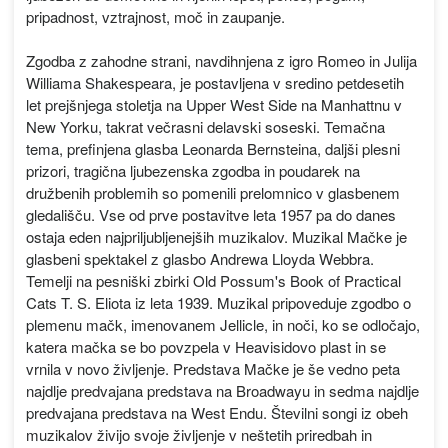
pripadnost, vztrajnost, moč in zaupanje.
Zgodba z zahodne strani, navdihnjena z igro Romeo in Julija
Williama Shakespeara, je postavljena v sredino petdesetih
let prejšnjega stoletja na Upper West Side na Manhattnu v
New Yorku, takrat večrasni delavski soseski. Temačna
tema, prefinjena glasba Leonarda Bernsteina, daljši plesni
prizori, tragična ljubezenska zgodba in poudarek na
družbenih problemih so pomenili prelomnico v glasbenem
gledališču. Vse od prve postavitve leta 1957 pa do danes
ostaja eden najpriljubljenejših muzikalov. Muzikal Mačke je
glasbeni spektakel z glasbo Andrewa Lloyda Webbra.
Temelji na pesniški zbirki Old Possum's Book of Practical
Cats T. S. Eliota iz leta 1939. Muzikal pripoveduje zgodbo o
plemenu mačk, imenovanem Jellicle, in noči, ko se odločajo,
katera mačka se bo povzpela v Heavisidovo plast in se
vrnila v novo življenje. Predstava Mačke je še vedno peta
najdlje predvajana predstava na Broadwayu in sedma najdlje
predvajana predstava na West Endu. Številni songi iz obeh
muzikalov živijo svoje življenje v neštetih priredbah in