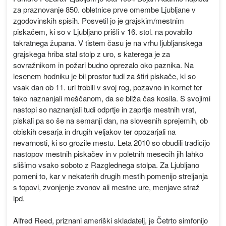
za praznovanje 850. obletnice prve omembe Ljubljane v
zgodovinskih spisih. Posvetil jo je grajskim/mestnim
piskačem, ki so v Ljubljano prišli v 16. stol. na povabilo
takratnega župana. V tistem času je na vrhu ljubljanskega
grajskega hriba stal stolp z uro, s katerega je za
sovražnikom in požari budno oprezalo oko paznika. Na
lesenem hodniku je bil prostor tudi za štiri piskače, ki so
vsak dan ob 11. uri trobili v svoj rog, pozavno in kornet ter
tako naznanjali meščanom, da se bliža čas kosila. S svojimi
nastopi so naznanjali tudi odprtje in zaprtje mestnih vrat,
piskali pa so še na semanji dan, na slovesnih sprejemih, ob
obiskih cesarja in drugih veljakov ter opozarjali na
nevarnosti, ki so grozile mestu. Leta 2010 so obudili tradicijo
nastopov mestnih piskačev in v poletnih mesecih jih lahko
slišimo vsako soboto z Razglednega stolpa. Za Ljubljano
pomeni to, kar v nekaterih drugih mestih pomenijo streljanja
s topovi, zvonjenje zvonov ali mestne ure, menjave straž
ipd.
Alfred Reed, priznani ameriški skladatelj, je Četrto simfonijo