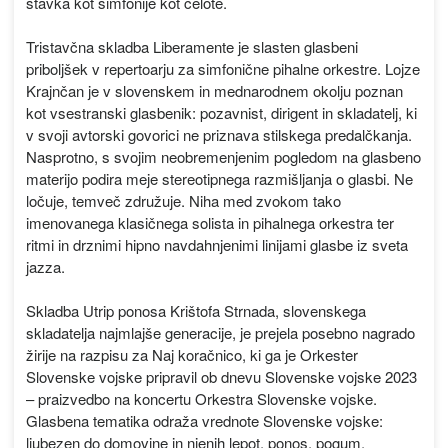
stavka kot simfonije kot celote.
Tristavčna skladba Liberamente je slasten glasbeni
priboljšek v repertoarju za simfonične pihalne orkestre. Lojze
Krajnčan je v slovenskem in mednarodnem okolju poznan
kot vsestranski glasbenik: pozavnist, dirigent in skladatelj, ki
v svoji avtorski govorici ne priznava stilskega predalčkanja.
Nasprotno, s svojim neobremenjenim pogledom na glasbeno
materijo podira meje stereotipnega razmišljanja o glasbi. Ne
ločuje, temveč združuje. Niha med zvokom tako
imenovanega klasičnega solista in pihalnega orkestra ter
ritmi in drznimi hipno navdahnjenimi linijami glasbe iz sveta
jazza.
Skladba Utrip ponosa Krištofa Strnada, slovenskega
skladatelja najmlajše generacije, je prejela posebno nagrado
žirije na razpisu za Naj koračnico, ki ga je Orkester
Slovenske vojske pripravil ob dnevu Slovenske vojske 2023
– praizvedbo na koncertu Orkestra Slovenske vojske.
Glasbena tematika odraža vrednote Slovenske vojske:
ljubezen do domovine in njenih lepot, ponos, pogum,