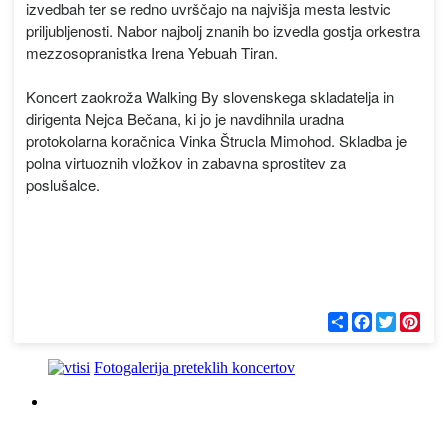
izvedbah ter se redno uvrščajo na najvišja mesta lestvic
priljubljenosti. Nabor najbolj znanih bo izvedla gostja orkestra
mezzosopranistka Irena Yebuah Tiran.
Koncert zaokroža Walking By slovenskega skladatelja in
dirigenta Nejca Bečana, ki jo je navdihnila uradna
protokolarna koračnica Vinka Štrucla Mimohod. Skladba je
polna virtuoznih vložkov in zabavna sprostitev za
poslušalce.
С
F
T
P
п
a
w
i
о
c
i
n
д
e
t
t
Fotogalerija preteklih koncertov
е
b
t
e
л
o
e
r
и
o
r
e
k
s
t