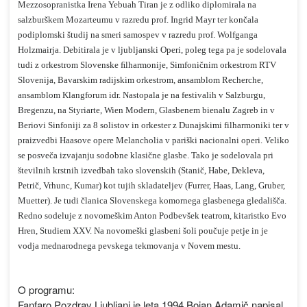
Mezzosopranistka Irena Yebuah Tiran je z odliko diplomirala na
salzburškem Mozarteumu v razredu prof. Ingrid Mayr ter končala
podiplomski študij na smeri samospev v razredu prof. Wolfganga
Holzmairja. Debitirala je v ljubljanski Operi, poleg tega pa je sodelovala
tudi z orkestrom Slovenske ﬁlharmonije, Simfoničnim orkestrom RTV
Slovenija, Bavarskim radijskim orkestrom, ansamblom Recherche,
ansamblom Klangforum idr. Nastopala je na festivalih v Salzburgu,
Bregenzu, na Styriarte, Wien Modern, Glasbenem bienalu Zagreb in v
Beriovi Sinfoniji za 8 solistov in orkester z Dunajskimi filharmoniki ter v
praizvedbi Haasove opere Melancholia v pariški nacionalni operi. Veliko
se posveča izvajanju sodobne klasične glasbe. Tako je sodelovala pri
številnih krstnih izvedbah tako slovenskih (Stanič, Habe, Dekleva,
Petrič, Vrhunc, Kumar) kot tujih skladateljev (Furrer, Haas, Lang, Gruber,
Muetter). Je tudi članica Slovenskega komornega glasbenega gledališča.
Redno sodeluje z novomeškim Anton Podbevšek teatrom, kitaristko Evo
Hren, Studiem XXV. Na novomeški glasbeni šoli poučuje petje in je
vodja mednarodnega pevskega tekmovanja v Novem mestu.
O programu:
Fanfaro Pozdrav Ljubljani je leta 1994 Bojan Adamič napisal