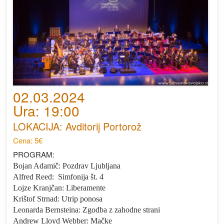
02.03.2024
Ura: 19:00
LOKACIJA: Avditorij Portorož
Cena: 5€
PROGRAM:
Bojan Adamič: Pozdrav Ljubljana
Alfred Reed:
Simfonija št. 4
Lojze Kranjčan:
Liberamente
Krištof Strnad:
Utrip ponosa
Leonarda Bernsteina:
Zgodba z zahodne strani
Andrew Lloyd Webber: Mačke