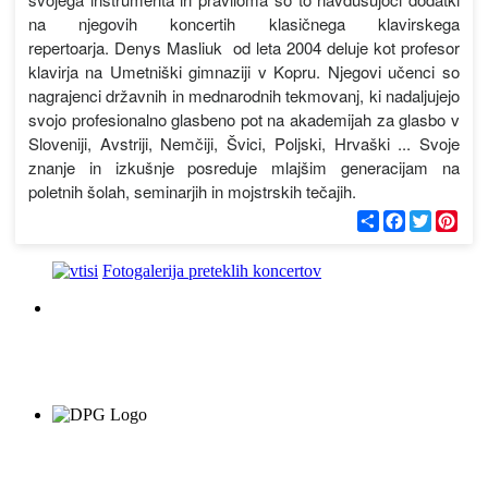
na njegovih koncertih klasičnega klavirskega
repertoarja. Denys Masliuk od leta 2004 deluje kot profesor
klavirja na Umetniški gimnaziji v Kopru. Njegovi učenci so
nagrajenci državnih in mednarodnih tekmovanj, ki nadaljujejo
svojo profesionalno glasbeno pot na akademijah za glasbo v
Sloveniji, Avstriji, Nemčiji, Švici, Poljski, Hrvaški ... Svoje
znanje in izkušnje posreduje mlajšim generacijam na
poletnih šolah, seminarjih in mojstrskih tečajih.
С
F
T
P
п
a
w
i
о
c
i
n
д
e
t
t
Fotogalerija preteklih koncertov
е
b
t
e
л
o
e
r
и
o
r
e
k
s
t