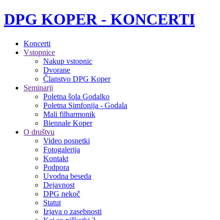
DPG KOPER - KONCERTI
Koncerti
Vstopnice
Nakup vstopnic
Dvorane
Članstvo DPG Koper
Seminarji
Poletna šola Godalko
Poletna Simfonija - Godala
Mali filharmonik
Biennale Koper
O društvu
Video posnetki
Fotogalerija
Kontakt
Podpora
Uvodna beseda
Dejavnost
DPG nekoč
Statut
Izjava o zasebnosti