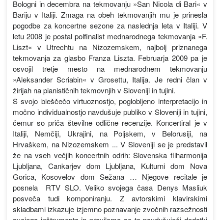
Bologni in decembra na tekmovanju »San Nicola di Bari« v
Bariju v Italiji. Zmaga na obeh tekmovanjih mu je prinesla
pogodbe za koncertne sezone za naslednja leta v Italiji. V
letu 2008 je postal polfinalist mednarodnega tekmovanja »F.
Liszt« v Utrechtu na Nizozemskem, najbolj priznanega
tekmovanja za glasbo Franza Liszta. Februarja 2009 pa je
osvojil tretje mesto na mednarodnem tekmovanju
»Aleksander Scriabin« v Grosettu, Italija. Je redni član v
žirijah na pianističnih tekmovnjih v Sloveniji in tujini.
S svojo bleščečo virtuoznostjo, poglobljeno interpretacijo in
močno individualnostjo navdušuje publiko v Sloveniji in tujini,
čemur so priča številne odlične recenzije. Koncertiral je v
Italiji, Nemčiji, Ukrajini, na Poljskem, v Belorusiji, na
Hrvaškem, na Nizozemskem ... V Sloveniji se je predstavil
že na vseh večjih koncertnih odrih: Slovenska filharmonija
Ljubljana, Cankarjev dom Ljubljana, Kulturni dom Nova
Gorica, Kosovelov dom Sežana … Njegove recitale je
posnela RTV SLO. Veliko svojega časa Denys Masliuk
posveča tudi komponiranju. Z avtorskimi klavirskimi
skladbami izkazuje izjemno poznavanje zvočnih razsežnosti
svojega inštrumenta in praviloma so to navdušujoči dodatki