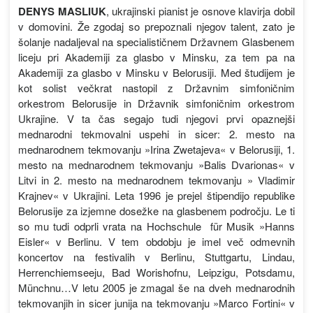
DENYS MASLIUK
, ukrajinski pianist je osnove klavirja dobil
v domovini. Že zgodaj so prepoznali njegov talent, zato je
šolanje nadaljeval na specialističnem Državnem Glasbenem
liceju pri Akademiji za glasbo v Minsku, za tem pa na
Akademiji za glasbo v Minsku v Belorusiji. Med študijem je
kot solist večkrat nastopil z Državnim simfoničnim
orkestrom Belorusije in Državnik simfoničnim orkestrom
Ukrajine. V ta čas segajo tudi njegovi prvi opaznejši
mednarodni tekmovalni uspehi in sicer: 2. mesto na
mednarodnem tekmovanju »Irina Zwetajeva« v Belorusiji, 1.
mesto na mednarodnem tekmovanju »Balis Dvarionas« v
Litvi in 2. mesto na mednarodnem tekmovanju » Vladimir
Krajnev« v Ukrajini. Leta 1996 je prejel štipendijo republike
Belorusije za izjemne dosežke na glasbenem področju. Le ti
so mu tudi odprli vrata na Hochschule für Musik »Hanns
Eisler« v Berlinu. V tem obdobju je imel več odmevnih
koncertov na festivalih v Berlinu, Stuttgartu, Lindau,
Herrenchiemseeju, Bad Worishofnu, Leipzigu, Potsdamu,
Münchnu…V letu 2005 je zmagal še na dveh mednarodnih
tekmovanjih in sicer junija na tekmovanju »Marco Fortini« v