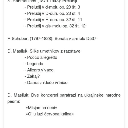
S. Rahmaninov (1873-1943): Preludiji
- Preludij v d-molu op. 23 št. 3
- Preludij v D-duru op. 23 št. 4
- Preludij v H-duru op. 32 št. 11
- Preludij v gis-molu op. 32 št. 12
F. Schubert (1797-1828): Sonata v a-molu D537
D. Masliuk: Slike umetnikov z razstave
- Pocco allegretto
- Legenda
- Allegro vivace
- Zakaj?
- Dama z rdečo vrtnico
D. Masliuk: Dve koncertni parafrazi na ukrajinske narodne
pesmi:
»Misjac na nebi«
»Oj u luzi červona kalina«