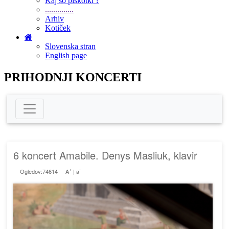
Kaj so piškotki ?
..............
Arhiv
Kotiček
Slovenska stran
English page
PRIHODNJI KONCERTI
6 koncert Amabile. Denys Masliuk, klavir
+
-
Ogledov:74614
A
|
a