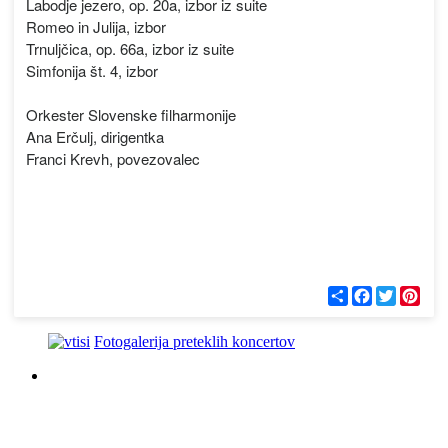
Labodje jezero, op. 20a, izbor iz suite
Romeo in Julija, izbor
Trnuljčica, op. 66a, izbor iz suite
Simfonija št. 4, izbor
Orkester Slovenske filharmonije
Ana Erčulj, dirigentka
Franci Krevh, povezovalec
С
F
T
P
п
a
w
i
о
c
i
n
д
e
t
t
Fotogalerija preteklih koncertov
е
b
t
e
л
o
e
r
и
o
r
e
k
s
t