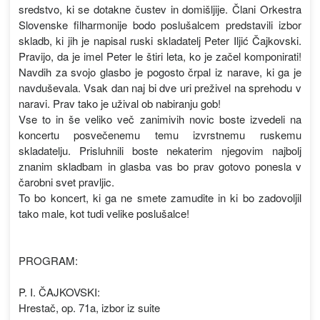
sredstvo, ki se dotakne čustev in domišljije. Člani Orkestra
Slovenske filharmonije bodo poslušalcem predstavili izbor
skladb, ki jih je napisal ruski skladatelj Peter Iljić Čajkovski.
Pravijo, da je imel Peter le štiri leta, ko je začel komponirati!
Navdih za svojo glasbo je pogosto črpal iz narave, ki ga je
navduševala. Vsak dan naj bi dve uri preživel na sprehodu v
naravi. Prav tako je užival ob nabiranju gob!
Vse to in še veliko več zanimivih novic boste izvedeli na
koncertu posvečenemu temu izvrstnemu ruskemu
skladatelju. Prisluhnili boste nekaterim njegovim najbolj
znanim skladbam in glasba vas bo prav gotovo ponesla v
čarobni svet pravljic.
To bo koncert, ki ga ne smete zamudite in ki bo zadovoljil
tako male, kot tudi velike poslušalce!
PROGRAM:
P. I. ČAJKOVSKI:
Hrestač, op. 71a, izbor iz suite