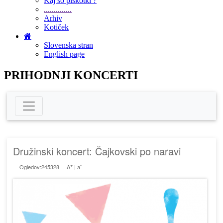
Kaj so piškotki ?
..............
Arhiv
Kotiček
Slovenska stran
English page
PRIHODNJI KONCERTI
Družinski koncert: Čajkovski po naravi
+
-
Ogledov:245328
A
|
a