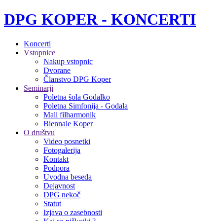
DPG KOPER - KONCERTI
Koncerti
Vstopnice
Nakup vstopnic
Dvorane
Članstvo DPG Koper
Seminarji
Poletna šola Godalko
Poletna Simfonija - Godala
Mali filharmonik
Biennale Koper
O društvu
Video posnetki
Fotogalerija
Kontakt
Podpora
Uvodna beseda
Dejavnost
DPG nekoč
Statut
Izjava o zasebnosti