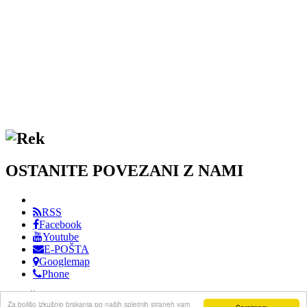
OSTANITE POVEZANI Z NAMI
RSS
Facebook
Youtube
E-POŠTA
Googlemap
Phone
DRUŠTVO PRIJATELJEV GLASBE KOPER / VSE PRAVICE
Za boljšo izkušnjo brskanja po naših spletnih straneh vam