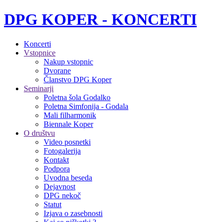
DPG KOPER - KONCERTI
Koncerti
Vstopnice
Nakup vstopnic
Dvorane
Članstvo DPG Koper
Seminarji
Poletna šola Godalko
Poletna Simfonija - Godala
Mali filharmonik
Biennale Koper
O društvu
Video posnetki
Fotogalerija
Kontakt
Podpora
Uvodna beseda
Dejavnost
DPG nekoč
Statut
Izjava o zasebnosti