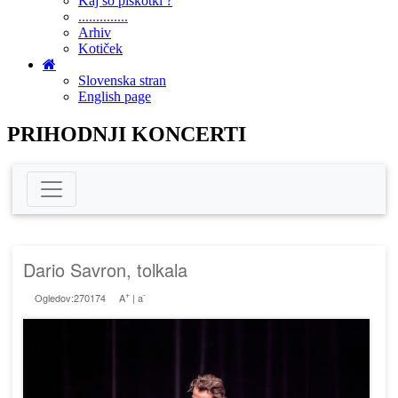
Kaj so piškotki ?
..............
Arhiv
Kotiček
Slovenska stran
English page
PRIHODNJI KONCERTI
Dario Savron, tolkala
+
-
Ogledov:270174
A
|
a