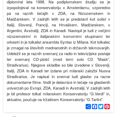
diplomiral leta 1998. Na podiplomskem študiju se je
izpopolnjeval na konservatoriju v Amsterdamu, vzporedno
pa na raznih tečajih v ZDA, na Nizozemskem in
Madžarskem. V zadnjih letih se je predstavil kot solist v
Italiji, Slovenji, Franciji, na Hrvaškem, Madžarskem, v
Argentini, Avstraliji, ZDA in Kanadi. Nastopil je tudi z večjimi
nizozemskimi in italijanskimi komornimi skupinami ter
orkestri in je tolkalist ansambla Syntax iz Milana. Kot tolkalec
je zmagal na številnih mednarodnih in državnih tekmovanjih.
Udeležil se je raznih snemanj za radio in televizijske postaje
ter snemanj CD-plošč (med temi solo CD “Mask”,
Stradivarius). Njegove skladbe so bile izvedene v Sloveniji,
Italiji, ZDA in Kanadi ter izdane pri milanski založbi Nuova
Stradivarius. Je napisal in snemal tudi glasbo za razne
dokumentarne filme. Vodil je delavnice in tečaje na glasbenih
univerzah po Evropi, ZDA, Kanadi in Avstraliji. V zadnjih letih
je bil profesor tolkal milanskem Konservatoriju “G.Verdi” in,
aktualno, poučuje na tržaškem Konservatoriju “G.Tartini”.
С
F
T
P
п
a
w
i
о
c
i
n