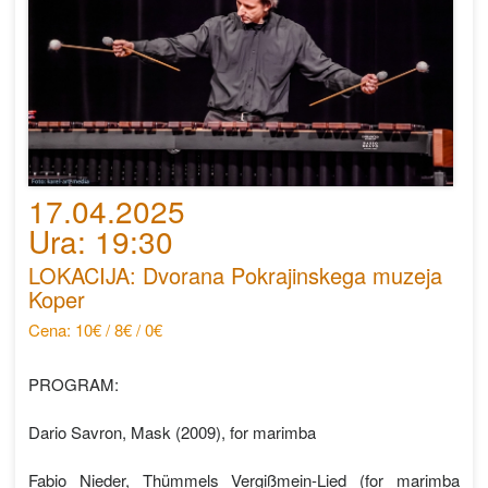
17.04.2025
Ura: 19:30
LOKACIJA: Dvorana Pokrajinskega muzeja
Koper
Cena: 10€ / 8€ / 0€
PROGRAM:
Dario Savron, Mask (2009), for marimba
Fabio Nieder, Thümmels Vergißmein-Lied (for marimba