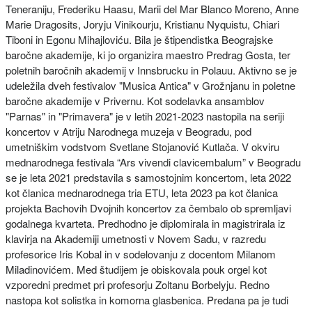
Teneraniju, Frederiku Haasu, Marii del Mar Blanco Moreno, Anne
Marie Dragosits, Joryju Vinikourju, Kristianu Nyquistu, Chiari
Tiboni in Egonu Mihajloviću. Bila je štipendistka Beograjske
baročne akademije, ki jo organizira maestro Predrag Gosta, ter
poletnih baročnih akademij v Innsbrucku in Polauu. Aktivno se je
udeležila dveh festivalov "Musica Antica" v Grožnjanu in poletne
baročne akademije v Privernu. Kot sodelavka ansamblov
"Parnas" in "Primavera" je v letih 2021-2023 nastopila na seriji
koncertov v Atriju Narodnega muzeja v Beogradu, pod
umetniškim vodstvom Svetlane Stojanović Kutlača. V okviru
mednarodnega festivala “Ars vivendi clavicembalum” v Beogradu
se je leta 2021 predstavila s samostojnim koncertom, leta 2022
kot članica mednarodnega tria ETU, leta 2023 pa kot članica
projekta Bachovih Dvojnih koncertov za čembalo ob spremljavi
godalnega kvarteta. Predhodno je diplomirala in magistrirala iz
klavirja na Akademiji umetnosti v Novem Sadu, v razredu
profesorice Iris Kobal in v sodelovanju z docentom Milanom
Miladinovićem. Med študijem je obiskovala pouk orgel kot
vzporedni predmet pri profesorju Zoltanu Borbelyju. Redno
nastopa kot solistka in komorna glasbenica. Predana pa je tudi