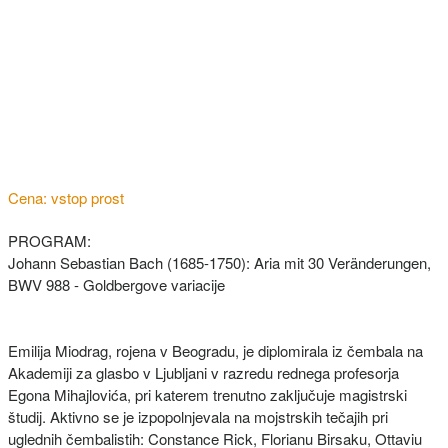
Cena: vstop prost
PROGRAM:
Johann Sebastian Bach (1685-1750): Aria mit 30 Veränderungen,
BWV 988 - Goldbergove variacije
Emilija Miodrag, rojena v Beogradu, je diplomirala iz čembala na
Akademiji za glasbo v Ljubljani v razredu rednega profesorja
Egona Mihajlovića, pri katerem trenutno zaključuje magistrski
študij. Aktivno se je izpopolnjevala na mojstrskih tečajih pri
uglednih čembalistih: Constance Rick, Florianu Birsaku, Ottaviu