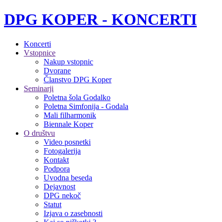
DPG KOPER - KONCERTI
Koncerti
Vstopnice
Nakup vstopnic
Dvorane
Članstvo DPG Koper
Seminarji
Poletna šola Godalko
Poletna Simfonija - Godala
Mali filharmonik
Biennale Koper
O društvu
Video posnetki
Fotogalerija
Kontakt
Podpora
Uvodna beseda
Dejavnost
DPG nekoč
Statut
Izjava o zasebnosti