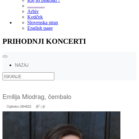
Kaj so piškotki ?
..............
Arhiv
Kotiček
Slovenska stran
English page
PRIHODNJI KONCERTI
NAZAJ
Emilija Miodrag, čembalo
+
-
Ogledov:284822
A
|
a