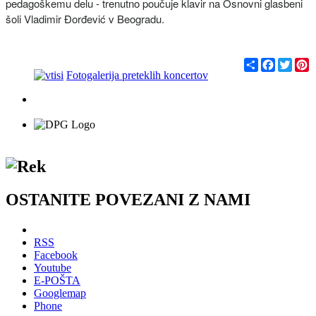
pedagoškemu delu - trenutno poučuje klavir na Osnovni glasbeni
šoli Vladimir Đorđević v Beogradu.
С
F
T
P
п
a
w
i
Fotogalerija preteklih koncertov
о
c
i
n
д
e
t
t
е
b
t
e
л
o
e
r
и
o
r
e
k
s
t
OSTANITE POVEZANI Z NAMI
RSS
Facebook
Youtube
E-POŠTA
Googlemap
Phone