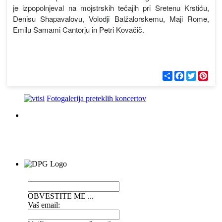
je izpopolnjeval na mojstrskih tečajih pri Sretenu Krstiću,
Denisu Shapavalovu, Volodji Balžalorskemu, Maji Rome,
Emilu Samami Cantorju in Petri Kovačič.
С
F
T
P
п
a
w
i
о
c
i
n
д
e
t
t
Fotogalerija preteklih koncertov
е
b
t
e
л
o
e
r
и
o
r
e
k
s
t