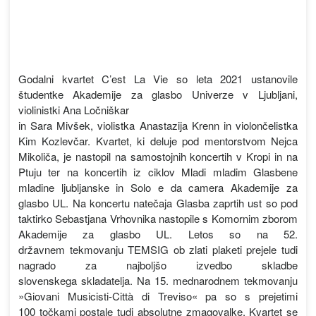
Godalni kvartet C’est La Vie so leta 2021 ustanovile
študentke Akademije za glasbo Univerze v Ljubljani,
violinistki Ana Ločniškar
in Sara Mivšek, violistka Anastazija Krenn in violončelistka
Kim Kozlevčar. Kvartet, ki deluje pod mentorstvom Nejca
Mikoliča, je nastopil na samostojnih koncertih v Kropi in na
Ptuju ter na koncertih iz ciklov Mladi mladim Glasbene
mladine ljubljanske in Solo e da camera Akademije za
glasbo UL. Na koncertu natečaja Glasba zaprtih ust so pod
taktirko Sebastjana Vrhovnika nastopile s Komornim zborom
Akademije za glasbo UL. Letos so na 52.
državnem tekmovanju TEMSIG ob zlati plaketi prejele tudi
nagrado za najboljšo izvedbo skladbe
slovenskega skladatelja. Na 15. mednarodnem tekmovanju
»Giovani Musicisti-Città di Treviso« pa so s prejetimi
100 točkami postale tudi absolutne zmagovalke. Kvartet se