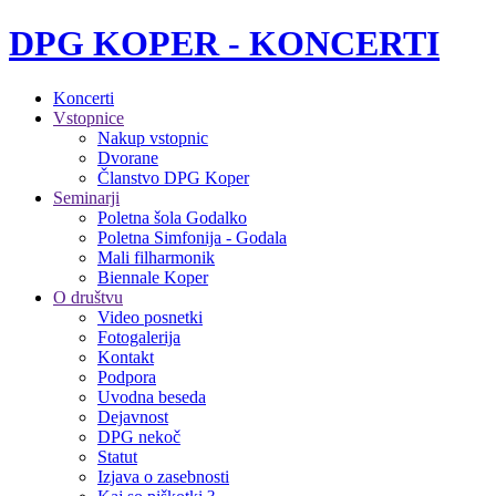
DPG KOPER - KONCERTI
Koncerti
Vstopnice
Nakup vstopnic
Dvorane
Članstvo DPG Koper
Seminarji
Poletna šola Godalko
Poletna Simfonija - Godala
Mali filharmonik
Biennale Koper
O društvu
Video posnetki
Fotogalerija
Kontakt
Podpora
Uvodna beseda
Dejavnost
DPG nekoč
Statut
Izjava o zasebnosti