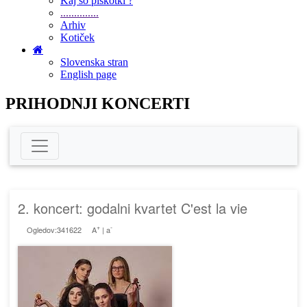
Kaj so piškotki ?
..............
Arhiv
Kotiček
Slovenska stran
English page
PRIHODNJI KONCERTI
2. koncert: godalni kvartet C'est la vie
+
-
Ogledov:341622
A
|
a