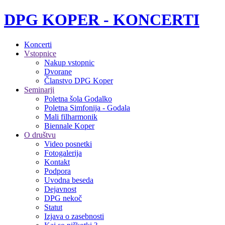
DPG KOPER - KONCERTI
Koncerti
Vstopnice
Nakup vstopnic
Dvorane
Članstvo DPG Koper
Seminarji
Poletna šola Godalko
Poletna Simfonija - Godala
Mali filharmonik
Biennale Koper
O društvu
Video posnetki
Fotogalerija
Kontakt
Podpora
Uvodna beseda
Dejavnost
DPG nekoč
Statut
Izjava o zasebnosti