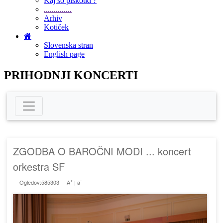
Kaj so piškotki ?
..............
Arhiv
Kotiček
Slovenska stran
English page
PRIHODNJI KONCERTI
ZGODBA O BAROČNI MODI ... koncert
orkestra SF
+
-
Ogledov:585303
A
|
a