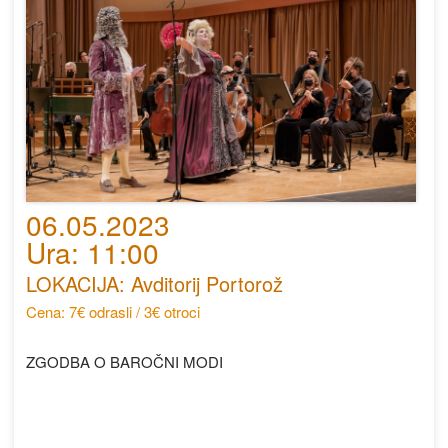
06.05.2023
Ura: 11:00
LOKACIJA: Avditorij Portorož
Cena: 7€ odrasli / 3€ otroci
ZGODBA O BAROČNI MODI