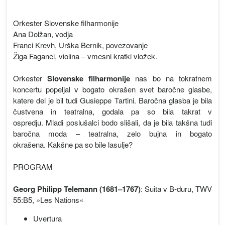
Orkester Slovenske filharmonije
Ana Dolžan, vodja
Franci Krevh, Urška Bernik, povezovanje
Žiga Faganel, violina – vmesni kratki vložek.
Orkester
Slovenske filharmonije
nas bo na tokratnem
koncertu popeljal v bogato okrašen svet baročne glasbe,
katere del je bil tudi Gusieppe Tartini. Baročna glasba je bila
čustvena in teatralna, godala pa so bila takrat v
ospredju. Mladi poslušalci bodo slišali, da je bila takšna tudi
baročna moda – teatralna, zelo bujna in bogato
okrašena. Kakšne pa so bile lasulje?
PROGRAM
Georg Philipp Telemann (1681–1767)
: Suita v B-duru, TWV
55:B5, »Les Nations«
Uvertura