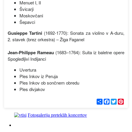
Menuet I, II
Švicarji
Moskovčani
Šepavci
Gusieppe Tartini
(1692-1770): Sonata za violino v A-duru,
2. stavek (brez orkestra) – Žiga Faganel
Jean-Philippe Rameau
(1683–1764): Suita iz baletne opere
Spogledljivi Indijanci
Uvertura
Ples Inkov iz Peruja
Ples Inkov ob sončnem obredu
Ples divjakov
С
F
T
P
п
a
w
i
о
c
i
n
д
e
t
t
Fotogalerija preteklih koncertov
е
b
t
e
л
o
e
r
и
o
r
e