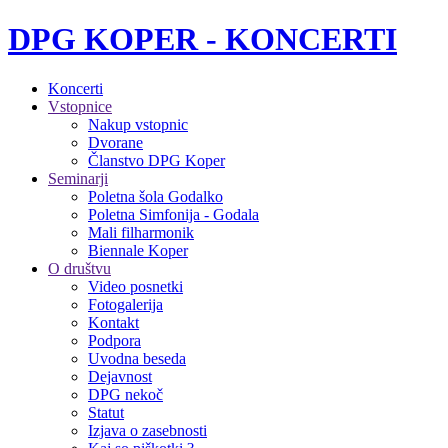
DPG KOPER - KONCERTI
Koncerti
Vstopnice
Nakup vstopnic
Dvorane
Članstvo DPG Koper
Seminarji
Poletna šola Godalko
Poletna Simfonija - Godala
Mali filharmonik
Biennale Koper
O društvu
Video posnetki
Fotogalerija
Kontakt
Podpora
Uvodna beseda
Dejavnost
DPG nekoč
Statut
Izjava o zasebnosti