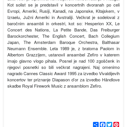
Kot solist se je predstavil v koncertnih dvoranah po celi
Evropi, Ameriki, Rusiji, Kanadi, na Japonske, Kitajskem, v
Izraelu, Južni Ameriki in Avstraliji. Večkrat je sodeloval z
baročnim ansambli in orkestri, kot so: Hesperion XX, Le
Concert des Nations, La Petite Bande, Das Freiburger
Barockorchester, The English Concert, Bach Collegium
Japan, The Amsterdam Baroque Orchestra, Balthasar
Neumann Ensemble. Leta 1989 je, z bratoma Paolom in
Albertom Grazzijem, ustanovil ansambel Zefiro v katerem
imajo glavno vlogo pihala. Posnel je nad 100 zgoščenk in
njegovi posnetki so bili večkrat nagrajeni. Naj omenimo
nagrado Cannes Classic Award 1995 za izvedbo Vivaldijevih
koncertov ter priznanje Diapason d’or za izvedbo Händlove
skadbe Royal Firework Music z ansamblom Zefiro.
С
F
T
P