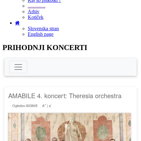
Kaj so piškotki ?
..............
Arhiv
Kotiček
Slovenska stran
English page
PRIHODNJI KONCERTI
AMABILE 4. koncert: Theresia orchestra
+
-
Ogledov:603845
A
|
a