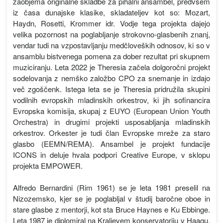
zaobjema originalne skladbe za pihalni ansambel, predvsem
iz časa dunajske klasike, skladateljev kot so: Mozart,
Haydn, Rosetti, Krommer idr. Vodje tega projekta dajejo
velika pozornost na poglabljanje strokovno-glasbenih znanj,
vendar tudi na vzpostavljanju medčloveških odnosov, ki so v
ansamblu bistvenega pomena za dober rezultat pri skupnem
muziciranju. Leta 2022 je Theresia začela dolgoročni projekt
sodelovanja z nemško založbo CPO za snemanje in izdajo
več zgoščenk. Istega leta se je Theresia pridružila skupini
vodilnih evropskih mladinskih orkestrov, ki jih sofinancira
Evropska komisija, skupaj z EUYO (European Union Youth
Orchestra) in drugimi projekti usposabljanja mladinskih
orkestrov. Orkester je tudi član Evropske mreže za staro
glasbo (EEMN/REMA). Ansambel je projekt fundacije
ICONS in deluje hvala podpori Creative Europe, v sklopu
projekta EMPOWER.
Alfredo Bernardini (Rim 1961) se je leta 1981 preselil na
Nizozemsko, kjer se je poglabljal v študij baročne oboe in
stare glasbe z mentorji, kot sta Bruce Haynes e Ku Ebbinge.
Leta 1987 je diplomiral na Kraljevem konservatoriju v Haagu.