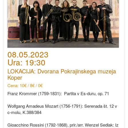
08.05.2023
Ura: 19:30
LOKACIJA: Dvorana Pokrajinskega muzeja
Koper
Cena: 10€ / 8€ / 0€
Franz Krommer (1759-1831): Partita v Es-duru, op. 71
Wolfgang Amadeus Mozart (1756-1791): Serenada št. 12 v
c-molu, K.388/384
Gioacchino Rossini (1792-1868), prir./arr. Wenzel Sedlak: Iz