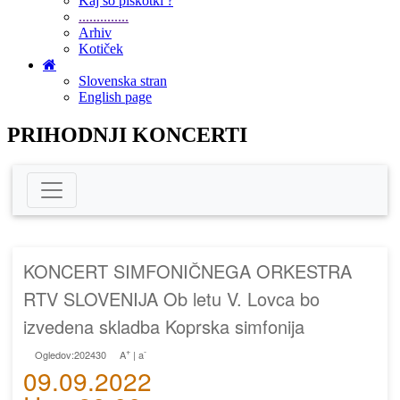
Kaj so piškotki ?
..............
Arhiv
Kotiček
Slovenska stran
English page
PRIHODNJI KONCERTI
KONCERT SIMFONIČNEGA ORKESTRA
RTV SLOVENIJA Ob letu V. Lovca bo
izvedena skladba Koprska simfonija
+
-
Ogledov:202430
A
|
a
09.09.2022