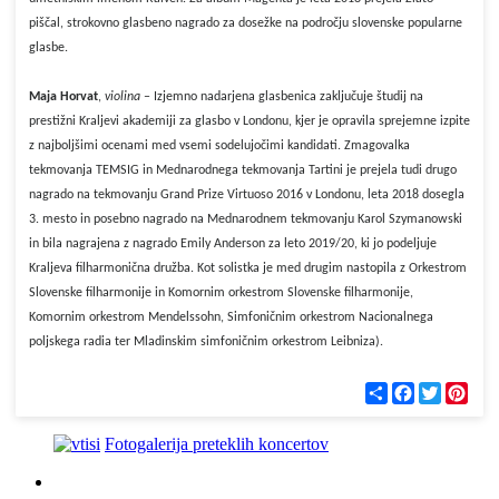
piščal, strokovno glasbeno nagrado za dosežke na področju slovenske popularne
glasbe.
Maja Horvat
,
violina
– Izjemno nadarjena glasbenica zaključuje študij na
prestižni Kraljevi akademiji za glasbo v Londonu, kjer je opravila sprejemne izpite
z najboljšimi ocenami med vsemi sodelujočimi kandidati. Zmagovalka
tekmovanja TEMSIG in Mednarodnega tekmovanja Tartini je prejela tudi drugo
nagrado na tekmovanju Grand Prize Virtuoso 2016 v Londonu, leta 2018 dosegla
3. mesto in posebno nagrado na Mednarodnem tekmovanju Karol Szymanowski
in bila nagrajena z nagrado Emily Anderson za leto 2019/20, ki jo podeljuje
Kraljeva filharmonična družba. Kot solistka je med drugim nastopila z Orkestrom
Slovenske filharmonije in Komornim orkestrom Slovenske filharmonije,
Komornim orkestrom Mendelssohn, Simfoničnim orkestrom Nacionalnega
poljskega radia ter Mladinskim simfoničnim orkestrom Leibniza).
С
F
T
P
п
a
w
i
о
c
i
n
д
e
t
t
Fotogalerija preteklih koncertov
е
b
t
e
л
o
e
r
и
o
r
e