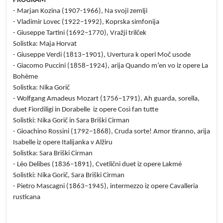
PROGRAM
- Marjan Kozina (1907-1966), Na svoji zemlji
- Vladimir Lovec (1922–1992), Koprska simfonija
- Giuseppe Tartini (1692–1770), Vražji trilček
Solistka: Maja Horvat
- Giuseppe Verdi (1813–1901), Uvertura k operi Moč usode
- Giacomo Puccini (1858–1924), arija Quando m’en vo iz opere La
Bohème
Solistka: Nika Gorič
- Wolfgang Amadeus Mozart (1756–1791), Ah guarda, sorella,
duet Fiordiligi in Dorabelle iz opere Così fan tutte
Solistki: Nika Gorič in Sara Briški Cirman
- Gioachino Rossini (1792–1868), Cruda sorte! Amor tiranno, arija
Isabelle iz opere Italijanka v Alžiru
Solistka: Sara Briški Cirman
- Léo Delibes (1836–1891), Cvetlični duet iz opere Lakmé
Solistki: Nika Gorič, Sara Briški Cirman
- Pietro Mascagni (1863–1945), intermezzo iz opere Cavalleria
rusticana