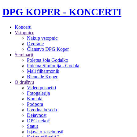
DPG KOPER - KONCERTI
Koncerti
Vstopnice
Nakup vstopnic
Dvorane
Članstvo DPG Koper
Seminarji
Poletna šola Godalko
Poletna Simfonija - Godala
Mali filharmonik
Biennale Koper
O društvu
Video posnetki
Fotogalerija
Kontakt
Podpora
Uvodna beseda
Dejavnost
DPG nekoč
Statut
Izjava o zasebnosti