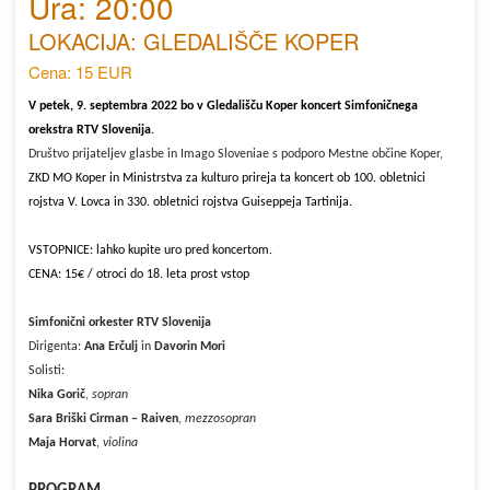
Ura: 20:00
LOKACIJA: GLEDALIŠČE KOPER
Cena: 15 EUR
V petek, 9. septembra 2022 bo v Gledališču Koper koncert Simfoničnega
orekstra RTV Slovenija
.
Društvo prijateljev glasbe in Imago Sloveniae s podporo Mestne občine Koper,
ZKD MO Koper in Ministrstva za kulturo prireja ta koncert ob 100. obletnici
rojstva V. Lovca in
330. obletnici rojstva Guiseppeja Tartinija.
VSTOPNICE: lahko kupite uro pred koncertom.
CENA: 15€ / otroci do 18. leta prost vstop
Simfonični orkester RTV Slovenija
Dirigenta:
Ana Erčulj
in
Davorin Mori
Solisti:
Nika Gorič
,
sopran
Sara Briški Cirman – Raiven
,
mezzosopran
Maja Horvat
,
violina