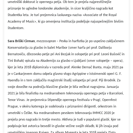
umetniški doktorat iz opernega petja. Ob tem je prejela najprestižnejše
priznanje te ugledne londonske akademije, in sicer kraljičino nagrado kot
študentka leta. Je turi prejemnica laskavega naziva »Associate of the Royal
Academy of Music«, ki ga omenjena institucija podeljuje najuspešnejšim bivšim
študentom.
Sara Briški Cirman
,
mezzosopran
– Pevka in harfistka je po uspešno zaključenem
Konservatoriju za glasbo in balet Maribor (smer harfa pri prof. Daliborju
Bernatoviču, džezovsko petje pri Ani Bezjak in solopetje pri prof. Leoni Bašovič in
Tini Bohak) vpisala na Akademijo za glasbo v Ljubljani (smer solopetje – opera),
kjer je leta 2018 diplomirala v razredu prof. Alenke Dernač Bunta, maja 2021 pa
je v Cankarjevem domu odpela glavno vlogo Agrippine v istoimenski operi G. F.
Haendla in s tem zaključila magistrski študij solopetja pri prof. Piji Brodnik. Za
svoje dosežke na področju klasične glasbe je bila večkrat nagrajena. Januarja
2021 je bila finalistka na mednarodnem tekmovanju opernega petja v Barceloni,
Tenor Vinas. Je prejemnica štipendije opernega festivala v Pragi, Opernfest
Prague, v okviru katerega je sodelovala s priznanimi dirigenti, orkestrom in
umetniki s Češke. Na mednarodnem pevskem tekmovanju IMMCC 2020 je
prejela prvo nagrado in tretje mesto. Aktivna je tudi v popularni glasbi, kjer se
podpisuje kot avtorica besedil in glasbe večine svojih skladb, ki jih izvaja pod
umetniškim imenom Raiven. Za album Magenta je leta 2018 prejela Zlato