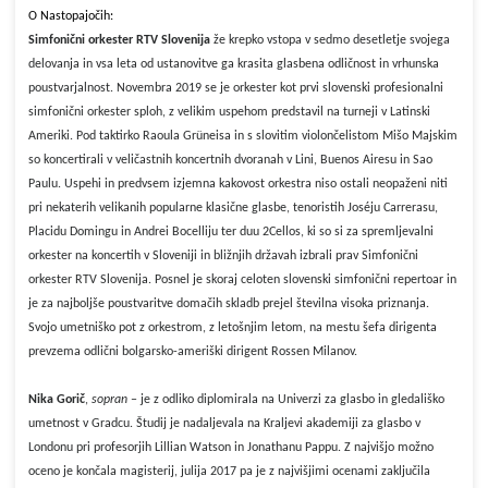
O Nastopajočih:
Simfonični orkester RTV Slovenija
že krepko vstopa v sedmo desetletje svojega
delovanja in vsa leta od ustanovitve ga krasita glasbena odličnost in vrhunska
poustvarjalnost. Novembra 2019 se je orkester kot prvi slovenski profesionalni
simfonični orkester sploh, z velikim uspehom predstavil na turneji v Latinski
Ameriki. Pod taktirko Raoula Grüneisa in s slovitim violončelistom Mišo Majskim
so koncertirali v veličastnih koncertnih dvoranah v Lini, Buenos Airesu in Sao
Paulu. Uspehi in predvsem izjemna kakovost orkestra niso ostali neopaženi niti
pri nekaterih velikanih popularne klasične glasbe, tenoristih Joséju Carrerasu,
Placidu Domingu in Andrei Bocelliju ter duu 2Cellos, ki so si za spremljevalni
orkester na koncertih v Sloveniji in bližnjih državah izbrali prav Simfonični
orkester RTV Slovenija. Posnel je skoraj celoten slovenski simfonični repertoar in
je za najboljše poustvaritve domačih skladb prejel številna visoka priznanja.
Svojo umetniško pot z orkestrom, z letošnjim letom, na mestu šefa dirigenta
prevzema odlični bolgarsko-ameriški dirigent Rossen Milanov.
Nika Gorič
,
sopran
– je z odliko diplomirala na Univerzi za glasbo in gledališko
umetnost v Gradcu. Študij je nadaljevala na Kraljevi akademiji za glasbo v
Londonu pri profesorjih Lillian Watson in Jonathanu Pappu. Z najvišjo možno
oceno je končala magisterij, julija 2017 pa je z najvišjimi ocenami zaključila