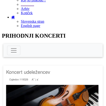
Kaj so piškotki ?
..............
Arhiv
Kotiček
Slovenska stran
English page
PRIHODNJI KONCERTI
Koncert udeležencev
+
-
Ogledov:119326
A
|
a