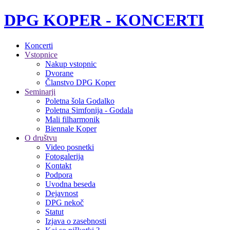
DPG KOPER - KONCERTI
Koncerti
Vstopnice
Nakup vstopnic
Dvorane
Članstvo DPG Koper
Seminarji
Poletna šola Godalko
Poletna Simfonija - Godala
Mali filharmonik
Biennale Koper
O društvu
Video posnetki
Fotogalerija
Kontakt
Podpora
Uvodna beseda
Dejavnost
DPG nekoč
Statut
Izjava o zasebnosti