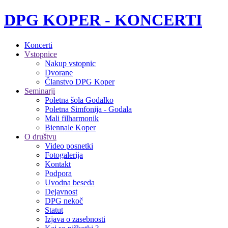
DPG KOPER - KONCERTI
Koncerti
Vstopnice
Nakup vstopnic
Dvorane
Članstvo DPG Koper
Seminarji
Poletna šola Godalko
Poletna Simfonija - Godala
Mali filharmonik
Biennale Koper
O društvu
Video posnetki
Fotogalerija
Kontakt
Podpora
Uvodna beseda
Dejavnost
DPG nekoč
Statut
Izjava o zasebnosti