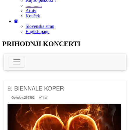
Kaj so piškotki ?
..............
Arhiv
Kotiček
Slovenska stran
English page
PRIHODNJI KONCERTI
9. BIENNALE KOPER
+
-
Ogledov:269392
A
|
a