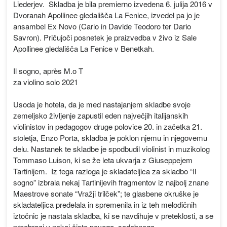
Liederjev. Skladba je bila premierno izvedena 6. julija 2016 v
Dvoranah Apollinee gledališča La Fenice, izvedel pa jo je
ansambel Ex Novo (Carlo in Davide Teodoro ter Dario
Savron). Pričujoči posnetek je praizvedba v živo iz Sale
Apollinee gledališča La Fenice v Benetkah.
Il sogno, après M.o T
za violino solo 2021
Usoda je hotela, da je med nastajanjem skladbe svoje
zemeljsko življenje zapustil eden največjih italijanskih
violinistov in pedagogov druge polovice 20. in začetka 21.
stoletja, Enzo Porta, skladba je poklon njemu in njegovemu
delu. Nastanek te skladbe je spodbudil violinist in muzikolog
Tommaso Luison, ki se že leta ukvarja z Giuseppejem
Tartinijem. Iz tega razloga je skladateljica za skladbo “Il
sogno” izbrala nekaj Tartinijevih fragmentov iz najbolj znane
Maestrove sonate “Vražji trilček”; te glasbene okruške je
skladateljica predelala in spremenila in iz teh melodičnih
iztočnic je nastala skladba, ki se navdihuje v preteklosti, a se
preobrazi v nekaj čisto novega, sodobnega.