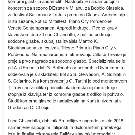
komorni glasbi in ansamblih. Nastopila je na samostojnih
koncertih za sezono DEstate v Milanu, za Bobbio Classica,
za festival Satierose v Trstu s premiero Claudia Ambrosinija
in za sezone, kot so Mittelfest, Piano City Pordenone,
Veneto Contemporanea, Approdi in druge. Redno igra v
klavirskem duu z Luco Chiandotto, zlasti na področju
sodobne glasbe, skupaj sta izvajala Mantro K.
Stockhausena za festivala Trieste Prima in Piano City v
Pordenonu. Na mednarodnem tekmovanju Città di Treviso je
prejela prvo nagrado za sodobno glasbo. Specializirala se je
pri A. d'Errico in M. G. Bellocchio v ansamblu Divertimento,
sodelovala je s skladatelji, kot so S. Gervasoni, A. Solbiati in
S. Sciarrino. Na konservatoriju G. Tartini je pod mentorstvom
T. Trevisan z odliko pridobila akademsko diplomo druge
stopnje iz klavirja ter iz komorne glasbe z odliko in pohvalo.
Študij komorne glasbe je nadaljevala na Kunstuniversitat v
Gradcu pri C. Chouju.
Luca Chiandotto, dobitnik Brunellijeve nagrade za leto 2018,
namenjene najboljšim italijanskim diplomantom preteklega
leta, in finalist tekmovanja Bajićev klavirski memorial v