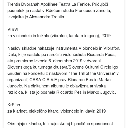
Trentin Dvoranah Apollinee Teatra La Fenice. Pričujoči
posnetek je nastal v Rdečem studiu Francesca Zanotta,
izvajalka je Alessandra Trentin.
VI&VI
za violončelo in tolkala (vibrafon, tamtam in gong), 2019
Naslov skladbe nakazuje inštrumenta VIolončelo in VIbrafon.
Delo, ki je nastalo po naročilu violončelista Riccarda Pesa,
sta premierno izvedla 6. decembra 2019 v dvorani
Slovenskega kulturnega društva/Slovene Cultural Circle Igo
Gruden na koncertu z naslovom "The Trill of the Universe" v
organizaciji CASA C.A.V.E prav Riccardo Pes in Marko
Jugovic. Na digitalnem albumu je objavljena arhivska
različica, ki sta jo posnela Riccardo Pes in Marko Jugovic.
KrElno
za klarinet, električno kitaro, violončelo in klavir, 2019
Obstajajo skladbe, ki imajo skoraj hipnotično sposobnost