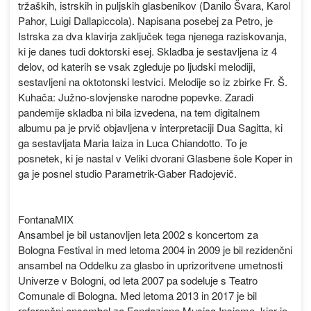
tržaških, istrskih in puljskih glasbenikov (Danilo Švara, Karol
Pahor, Luigi Dallapiccola). Napisana posebej za Petro, je
Istrska za dva klavirja zaključek tega njenega raziskovanja,
ki je danes tudi doktorski esej. Skladba je sestavljena iz 4
delov, od katerih se vsak zgleduje po ljudski melodiji,
sestavljeni na oktotonski lestvici. Melodije so iz zbirke Fr. Š.
Kuhača: Južno-slovjenske narodne popevke. Zaradi
pandemije skladba ni bila izvedena, na tem digitalnem
albumu pa je prvič objavljena v interpretaciji Dua Sagitta, ki
ga sestavljata Maria Iaiza in Luca Chiandotto. To je
posnetek, ki je nastal v Veliki dvorani Glasbene šole Koper in
ga je posnel studio Parametrik-Gaber Radojevič.
FontanaMIX
Ansambel je bil ustanovljen leta 2002 s koncertom za
Bologna Festival in med letoma 2004 in 2009 je bil rezidenčni
ansambel na Oddelku za glasbo in uprizoritvene umetnosti
Univerze v Bologni, od leta 2007 pa sodeluje s Teatro
Comunale di Bologna. Med letoma 2013 in 2017 je bil
referenčni ansambel za Fondazione Musica Insieme, kjer je