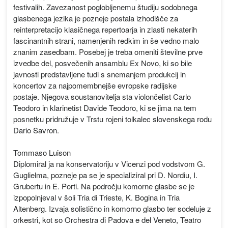
festivalih. Zavezanost poglobljenemu študiju sodobnega
glasbenega jezika je pozneje postala izhodišče za
reinterpretacijo klasičnega repertoarja in zlasti nekaterih
fascinantnih strani, namenjenih redkim in še vedno malo
znanim zasedbam. Posebej je treba omeniti številne prve
izvedbe del, posvečenih ansamblu Ex Novo, ki so bile
javnosti predstavljene tudi s snemanjem produkcij in
koncertov za najpomembnejše evropske radijske
postaje. Njegova soustanovitelja sta violončelist Carlo
Teodoro in klarinetist Davide Teodoro, ki se jima na tem
posnetku pridružuje v Trstu rojeni tolkalec slovenskega rodu
Dario Savron.
Tommaso Luison
Diplomiral ja na konservatoriju v Vicenzi pod vodstvom G.
Guglielma, pozneje pa se je specializiral pri D. Nordiu, I.
Grubertu in E. Porti. Na področju komorne glasbe se je
izpopolnjeval v šoli Tria di Trieste, K. Bogina in Tria
Altenberg. Izvaja solistično in komorno glasbo ter sodeluje z
orkestri, kot so Orchestra di Padova e del Veneto, Teatro