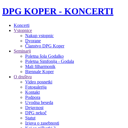
DPG KOPER - KONCERTI
Koncerti
Vstopnice
Nakup vstopnic
Dvorane
Članstvo DPG Koper
Seminarji
Poletna šola Godalko
Poletna Simfonija - Godala
Mali filharmonik
Biennale Koper
O društvu
Video posnetki
Fotogalerija
Kontakt
Podpora
Uvodna beseda
Dejavnost
DPG nekoč
Statut
Izjava o zasebnosti