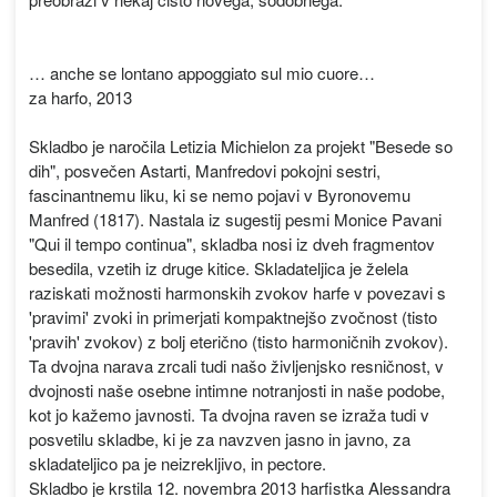
… anche se lontano appoggiato sul mio cuore…
za harfo, 2013
Skladbo je naročila Letizia Michielon za projekt "Besede so
dih", posvečen Astarti, Manfredovi pokojni sestri,
fascinantnemu liku, ki se nemo pojavi v Byronovemu
Manfred (1817). Nastala iz sugestij pesmi Monice Pavani
"Qui il tempo continua", skladba nosi iz dveh fragmentov
besedila, vzetih iz druge kitice. Skladateljica je želela
raziskati možnosti harmonskih zvokov harfe v povezavi s
'pravimi' zvoki in primerjati kompaktnejšo zvočnost (tisto
'pravih' zvokov) z bolj eterično (tisto harmoničnih zvokov).
Ta dvojna narava zrcali tudi našo življenjsko resničnost, v
dvojnosti naše osebne intimne notranjosti in naše podobe,
kot jo kažemo javnosti. Ta dvojna raven se izraža tudi v
posvetilu skladbe, ki je za navzven jasno in javno, za
skladateljico pa je neizrekljivo, in pectore.
Skladbo je krstila 12. novembra 2013 harfistka Alessandra