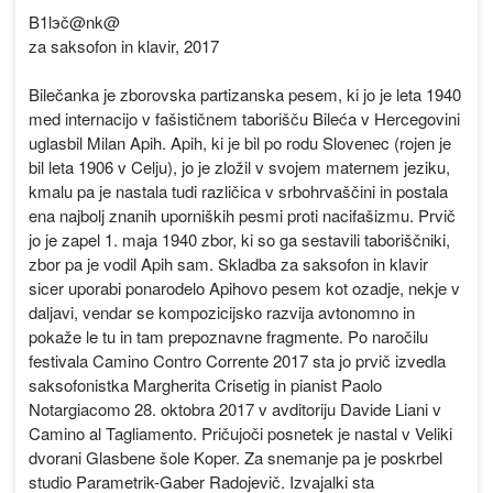
B1lэč@nk@
za saksofon in klavir, 2017
Bilečanka je zborovska partizanska pesem, ki jo je leta 1940
med internacijo v fašističnem taborišču Bileća v Hercegovini
uglasbil Milan Apih. Apih, ki je bil po rodu Slovenec (rojen je
bil leta 1906 v Celju), jo je zložil v svojem maternem jeziku,
kmalu pa je nastala tudi različica v srbohrvaščini in postala
ena najbolj znanih uporniških pesmi proti nacifašizmu. Prvič
jo je zapel 1. maja 1940 zbor, ki so ga sestavili taboriščniki,
zbor pa je vodil Apih sam. Skladba za saksofon in klavir
sicer uporabi ponarodelo Apihovo pesem kot ozadje, nekje v
daljavi, vendar se kompozicijsko razvija avtonomno in
pokaže le tu in tam prepoznavne fragmente. Po naročilu
festivala Camino Contro Corrente 2017 sta jo prvič izvedla
saksofonistka Margherita Crisetig in pianist Paolo
Notargiacomo 28. oktobra 2017 v avditoriju Davide Liani v
Camino al Tagliamento. Pričujoči posnetek je nastal v Veliki
dvorani Glasbene šole Koper. Za snemanje pa je poskrbel
studio Parametrik-Gaber Radojevič. Izvajalki sta