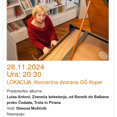
28.11.2024
Ura: 20:30
LOKACIJA: Koncertna dvorana GŠ Koper
Predstavitev albuma
Luisa Antoni, Zveneča šelestenja, od Benetk do Balkana
preko Čedada, Trsta in Pirana
Vodi:
Simona Moličnik
Nastopajo: