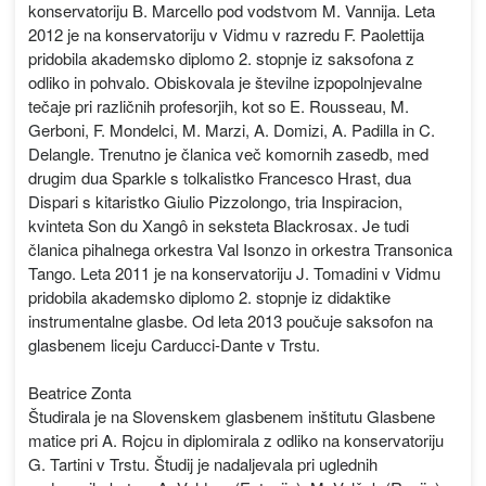
konservatoriju B. Marcello pod vodstvom M. Vannija. Leta
2012 je na konservatoriju v Vidmu v razredu F. Paolettija
pridobila akademsko diplomo 2. stopnje iz saksofona z
odliko in pohvalo. Obiskovala je številne izpopolnjevalne
tečaje pri različnih profesorjih, kot so E. Rousseau, M.
Gerboni, F. Mondelci, M. Marzi, A. Domizi, A. Padilla in C.
Delangle. Trenutno je članica več komornih zasedb, med
drugim dua Sparkle s tolkalistko Francesco Hrast, dua
Dispari s kitaristko Giulio Pizzolongo, tria Inspiracion,
kvinteta Son du Xangô in seksteta Blackrosax. Je tudi
članica pihalnega orkestra Val Isonzo in orkestra Transonica
Tango. Leta 2011 je na konservatoriju J. Tomadini v Vidmu
pridobila akademsko diplomo 2. stopnje iz didaktike
instrumentalne glasbe. Od leta 2013 poučuje saksofon na
glasbenem liceju Carducci-Dante v Trstu.
Beatrice Zonta
Študirala je na Slovenskem glasbenem inštitutu Glasbene
matice pri A. Rojcu in diplomirala z odliko na konservatoriju
G. Tartini v Trstu. Študij je nadaljevala pri uglednih