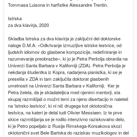
Tommasa Luisona in harfistke Alessandre Trentin.
Istrska
za dva klavirja, 2020
Skladba Istrska za dva klavirja je zaključni del doktorske
naloge D.M.A. »Odkrivanje izmuzljive istrske lestvice, od
ljudskih idiomov do glasbene kompozicije, redefiniranje in
razumevanje preobrazbe«, ki jo je Petra Peršolja obranila na
Univerzi Santa Barbara v Kaliforniji (ZDA). Petra Peršolja je
nekdanja študentka iz Kopra, nadarjena pianistka, ki se je
preselila v ZDA in tam zaključila doktorat glasbenih
umetnosti na Univerzi Santa Barbara v Kaliforniji. Ker je
Petra želela, da je skladateljica med njenimi mentorji, sta
skupaj razmišljali o možni temi za njeno disertacijo in naleteli
na 'istrsko lestvico', ki ni nič drugega kot oktotonična
lestvica, na kateri je delal tudi Olivier Messiaen. Iz te prve
skice razmišljanja se je rodilo intenzivno raziskovalno delo,
ki je Petro popeljalo iz Rusije Rimskega-Korsakova skozi
oktotonični svet Bele Bartoka do raziskav muzikologov in del