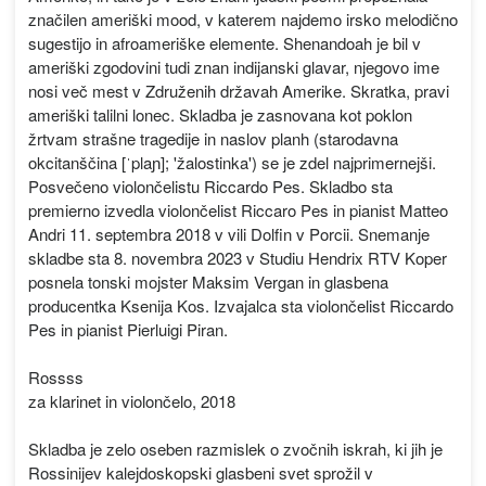
značilen ameriški mood, v katerem najdemo irsko melodično
sugestijo in afroameriške elemente. Shenandoah je bil v
ameriški zgodovini tudi znan indijanski glavar, njegovo ime
nosi več mest v Združenih državah Amerike. Skratka, pravi
ameriški talilni lonec. Skladba je zasnovana kot poklon
žrtvam strašne tragedije in naslov planh (starodavna
okcitanščina [ˈplaɲ]; 'žalostinka') se je zdel najprimernejši.
Posvečeno violončelistu Riccardo Pes. Skladbo sta
premierno izvedla violončelist Riccaro Pes in pianist Matteo
Andri 11. septembra 2018 v vili Dolfin v Porcii. Snemanje
skladbe sta 8. novembra 2023 v Studiu Hendrix RTV Koper
posnela tonski mojster Maksim Vergan in glasbena
producentka Ksenija Kos. Izvajalca sta violončelist Riccardo
Pes in pianist Pierluigi Piran.
Rossss
za klarinet in violončelo, 2018
Skladba je zelo oseben razmislek o zvočnih iskrah, ki jih je
Rossinijev kalejdoskopski glasbeni svet sprožil v