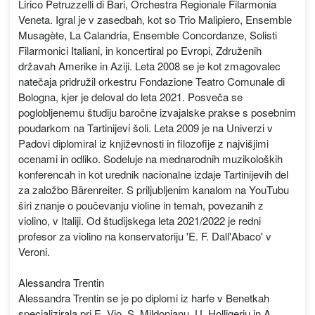
Lirico Petruzzelli di Bari, Orchestra Regionale Filarmonia
Veneta. Igral je v zasedbah, kot so Trio Malipiero, Ensemble
Musagète, La Calandria, Ensemble Concordanze, Solisti
Filarmonici Italiani, in koncertiral po Evropi, Združenih
državah Amerike in Aziji. Leta 2008 se je kot zmagovalec
natečaja pridružil orkestru Fondazione Teatro Comunale di
Bologna, kjer je deloval do leta 2021. Posveča se
poglobljenemu študiju baročne izvajalske prakse s posebnim
poudarkom na Tartinijevi šoli. Leta 2009 je na Univerzi v
Padovi diplomiral iz književnosti in filozofije z najvišjimi
ocenami in odliko. Sodeluje na mednarodnih muzikoloških
konferencah in kot urednik nacionalne izdaje Tartinijevih del
za založbo Bärenreiter. S priljubljenim kanalom na YouTubu
širi znanje o poučevanju violine in temah, povezanih z
violino, v Italiji. Od študijskega leta 2021/2022 je redni
profesor za violino na konservatoriju 'E. F. Dall'Abaco' v
Veroni.
Alessandra Trentin
Alessandra Trentin se je po diplomi iz harfe v Benetkah
specializirala pri E. Vio, S. Mildonianu, U. Holligerju in A.