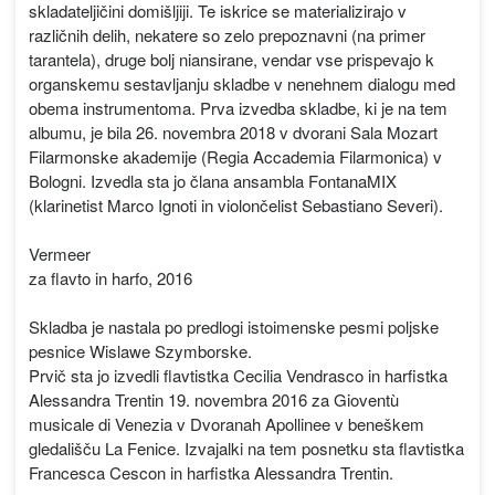
skladateljičini domišljiji. Te iskrice se materializirajo v
različnih delih, nekatere so zelo prepoznavni (na primer
tarantela), druge bolj niansirane, vendar vse prispevajo k
organskemu sestavljanju skladbe v nenehnem dialogu med
obema instrumentoma. Prva izvedba skladbe, ki je na tem
albumu, je bila 26. novembra 2018 v dvorani Sala Mozart
Filarmonske akademije (Regia Accademia Filarmonica) v
Bologni. Izvedla sta jo člana ansambla FontanaMIX
(klarinetist Marco Ignoti in violončelist Sebastiano Severi).
Vermeer
za flavto in harfo, 2016
Skladba je nastala po predlogi istoimenske pesmi poljske
pesnice Wislawe Szymborske.
Prvič sta jo izvedli flavtistka Cecilia Vendrasco in harfistka
Alessandra Trentin 19. novembra 2016 za Gioventù
musicale di Venezia v Dvoranah Apollinee v beneškem
gledališču La Fenice. Izvajalki na tem posnetku sta flavtistka
Francesca Cescon in harfistka Alessandra Trentin.