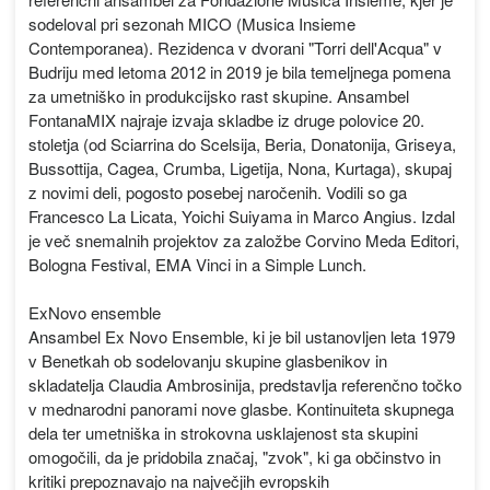
sodeloval pri sezonah MICO (Musica Insieme
Contemporanea). Rezidenca v dvorani "Torri dell'Acqua" v
Budriju med letoma 2012 in 2019 je bila temeljnega pomena
za umetniško in produkcijsko rast skupine. Ansambel
FontanaMIX najraje izvaja skladbe iz druge polovice 20.
stoletja (od Sciarrina do Scelsija, Beria, Donatonija, Griseya,
Bussottija, Cagea, Crumba, Ligetija, Nona, Kurtaga), skupaj
z novimi deli, pogosto posebej naročenih. Vodili so ga
Francesco La Licata, Yoichi Suiyama in Marco Angius. Izdal
je več snemalnih projektov za založbe Corvino Meda Editori,
Bologna Festival, EMA Vinci in a Simple Lunch.
ExNovo ensemble
Ansambel Ex Novo Ensemble, ki je bil ustanovljen leta 1979
v Benetkah ob sodelovanju skupine glasbenikov in
skladatelja Claudia Ambrosinija, predstavlja referenčno točko
v mednarodni panorami nove glasbe. Kontinuiteta skupnega
dela ter umetniška in strokovna usklajenost sta skupini
omogočili, da je pridobila značaj, "zvok", ki ga občinstvo in
kritiki prepoznavajo na največjih evropskih