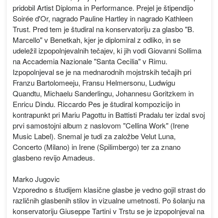
pridobil Artist Diploma in Performance. Prejel je štipendijo
Soirée d'Or, nagrado Pauline Hartley in nagrado Kathleen
Trust. Pred tem je študiral na konservatoriju za glasbo "B.
Marcello" v Benetkah, kjer je diplomiral z odliko, in se
udeležil izpopolnjevalnih tečajev, ki jih vodi Giovanni Sollima
na Accademia Nazionale "Santa Cecilia" v Rimu.
Izpopolnjeval se je na mednarodnih mojstrskih tečajih pri
Franzu Bartolomeeju, Fransu Helmersonu, Ludwigu
Quandtu, Michaelu Sanderlingu, Johannesu Goritzkem in
Enricu Dindu. Riccardo Pes je študiral kompozicijo in
kontrapunkt pri Mariu Pagottu in Battisti Pradalu ter izdal svoj
prvi samostojni album z naslovom "Cellina Work" (Irene
Music Label). Snemal je tudi za založbe Velut Luna,
Concerto (Milano) in Irene (Spilimbergo) ter za znano
glasbeno revijo Amadeus.
Marko Jugovic
Vzporedno s študijem klasične glasbe je vedno gojil strast do
različnih glasbenih stilov in vizualne umetnosti. Po šolanju na
konservatoriju Giuseppe Tartini v Trstu se je izpopolnjeval na