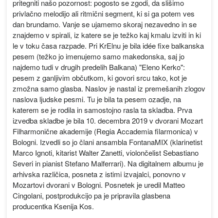
pritegniti našo pozornost: pogosto se zgodi, da slišimo
privlačno melodijo ali ritmični segment, ki si ga potem ves
dan brundamo. Vanje se ujamemo skoraj nezavedno in se
znajdemo v spirali, iz katere se je težko kaj kmalu izviti in ki
le v toku časa razpade. Pri KrElnu je bila idée fixe balkanska
pesem (težko jo imenujemo samo makedonska, saj jo
najdemo tudi v drugih predelih Balkana) "Eleno Kerko":
pesem z ganljivim občutkom, ki govori srcu tako, kot je
zmožna samo glasba. Naslov je nastal iz premešanih zlogov
naslova ljudske pesmi. Tu je bila ta pesem ozadje, na
katerem se je rodila in samostojno rasla ta skladba. Prva
izvedba skladbe je bila 10. decembra 2019 v dvorani Mozart
Filharmonične akademije (Regia Accademia filarmonica) v
Bologni. Izvedli so jo člani ansambla FontanaMIX (klarinetist
Marco Ignoti, kitarist Walter Zanetti, violončelist Sebastiano
Severi in pianist Stefano Malferrari). Na digitalnem albumu je
arhivska različica, posneta z istimi izvajalci, ponovno v
Mozartovi dvorani v Bologni. Posnetek je uredil Matteo
Cingolani, postprodukcijo pa je pripravila glasbena
producentka Ksenija Kos.