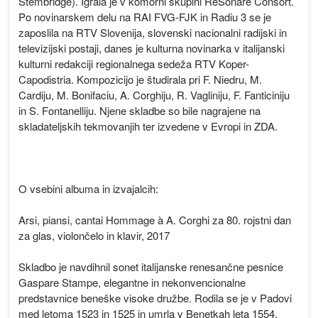
Stembridge). Igrala je v komorni skupini ReSonare Consort.
Po novinarskem delu na RAI FVG-FJK in Radiu 3 se je
zaposlila na RTV Slovenija, slovenski nacionalni radijski in
televizijski postaji, danes je kulturna novinarka v italijanski
kulturni redakciji regionalnega sedeža RTV Koper-
Capodistria. Kompozicijo je študirala pri F. Niedru, M.
Cardiju, M. Bonifaciu, A. Corghiju, R. Vagliniju, F. Fanticiniju
in S. Fontanelliju. Njene skladbe so bile nagrajene na
skladateljskih tekmovanjih ter izvedene v Evropi in ZDA.
O vsebini albuma in izvajalcih:
Arsi, piansi, cantai Hommage à A. Corghi za 80. rojstni dan
za glas, violončelo in klavir, 2017
Skladbo je navdihnil sonet italijanske renesančne pesnice
Gaspare Stampe, elegantne in nekonvencionalne
predstavnice beneške visoke družbe. Rodila se je v Padovi
med letoma 1523 in 1525 in umrla v Benetkah leta 1554,