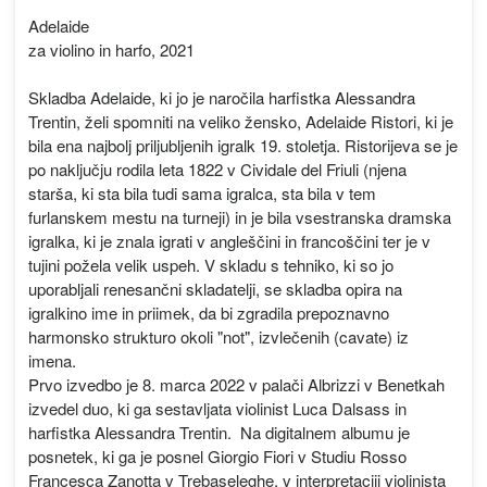
Adelaide
za violino in harfo, 2021
Skladba Adelaide, ki jo je naročila harfistka Alessandra
Trentin, želi spomniti na veliko žensko, Adelaide Ristori, ki je
bila ena najbolj priljubljenih igralk 19. stoletja. Ristorijeva se je
po naključju rodila leta 1822 v Cividale del Friuli (njena
starša, ki sta bila tudi sama igralca, sta bila v tem
furlanskem mestu na turneji) in je bila vsestranska dramska
igralka, ki je znala igrati v angleščini in francoščini ter je v
tujini požela velik uspeh. V skladu s tehniko, ki so jo
uporabljali renesančni skladatelji, se skladba opira na
igralkino ime in priimek, da bi zgradila prepoznavno
harmonsko strukturo okoli "not", izvlečenih (cavate) iz
imena.
Prvo izvedbo je 8. marca 2022 v palači Albrizzi v Benetkah
izvedel duo, ki ga sestavljata violinist Luca Dalsass in
harfistka Alessandra Trentin. Na digitalnem albumu je
posnetek, ki ga je posnel Giorgio Fiori v Studiu Rosso
Francesca Zanotta v Trebaseleghe, v interpretaciji violinista