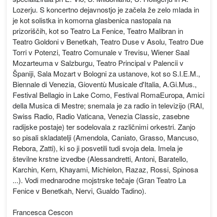
Lozerju. S koncertno dejavnostjo je začela že zelo mlada in
je kot solistka in komorna glasbenica nastopala na
prizoriščih, kot so Teatro La Fenice, Teatro Malibran in
Teatro Goldoni v Benetkah, Teatro Duse v Asolu, Teatro Due
Torri v Potenzi, Teatro Comunale v Trevisu, Wiener Saal
Mozarteuma v Salzburgu, Teatro Principal v Palencii v
Španiji, Sala Mozart v Bologni za ustanove, kot so S.I.E.M.,
Biennale di Venezia, Gioventù Musicale d'Italia, A.Gi.Mus.,
Festival Bellagio in Lake Como, Festival RomaEuropa, Amici
della Musica di Mestre; snemala je za radio in televizijo (RAI,
Swiss Radio, Radio Vaticana, Venezia Classic, zasebne
radijske postaje) ter sodelovala z različnimi orkestri. Zanjo
so pisali skladatelji (Amendola, Caniato, Grasso, Mancuso,
Rebora, Zatti), ki so ji posvetili tudi svoja dela. Imela je
številne krstne izvedbe (Alessandretti, Antoni, Baratello,
Karchin, Kern, Khayami, Michielon, Razaz, Rossi, Spinosa
...). Vodi mednarodne mojstrske tečaje (Gran Teatro La
Fenice v Benetkah, Nervi, Gualdo Tadino).
Francesca Cescon