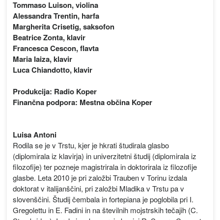
Tommaso Luison, violina
Alessandra Trentin, harfa
Margherita Crisetig, saksofon
Beatrice Zonta, klavir
Francesca Cescon, flavta
Maria Iaiza, klavir
Luca Chiandotto, klavir
Produkcija: Radio Koper
Finančna podpora: Mestna občina Koper
Luisa Antoni
Rodila se je v Trstu, kjer je hkrati študirala glasbo
(diplomirala iz klavirja) in univerzitetni študij (diplomirala iz
filozofije) ter pozneje magistrirala in doktorirala iz filozofije
glasbe. Leta 2010 je pri založbi Trauben v Torinu izdala
doktorat v italijanščini, pri založbi Mladika v Trstu pa v
slovenščini. Študij čembala in fortepiana je poglobila pri I.
Gregolettu in E. Fadini in na številnih mojstrskih tečajih (C.