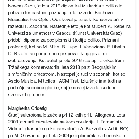
Novem Sadu, je leta 2019 diplomiral iz klavirja z odliko in
pohvalo ter častnim priznanjem ter izvedel Bachovo
Musicalisches Opfer. Obiskoval je tržaški konservatorij v
razredu F. Zaccarie. Naslednje leto je kot študent A. Ikebe na
Univerzi za umetnost v Gradcu (Kunst Universität Graz)
pridobil diplomo za podiplomski študij z odliko. Priznani
profesorji, kot so M. Mika, B. Lupo, I. Veneziano, F. Libetta,
D. Rivera, so pomembno prispevali k njegovemu
izobraževanju. Kot solist je leta 2016 nastopil z orkestrom
Tržaškega konservatorija, leta 2018 pa z Beograjskim
simfoničnim orkestrom. Nastopal je tudi v sezonah, kot so
Asolo Musica, Mittelfest, ACM Trst. Izkušnje ima tudi na
področju sodobne glasbe, saj je doslej izvedel sedem
svetovnih premier.
Margherita Crisetig
Študij saksofona je začela pri 12 letih pri L. Allegrettu. Leta
2003 je študij nadaljevala na konservatoriju J. Tomadini v
Vidmu in kasneje na konservatoriju A. Buzzolla v Adrii (RO)
pri M. Giovannelliju. Leta 2009 je diplomirala na beneškem