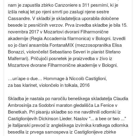
nam je zapustila zbirko Canzoniere s 311 pesmimi, ki je
izšla nekaj let po njeni smrti po zaslugi njene sestre
Cassandre. V skladbi je skladateljica uporabila določene
besede iz pesničinih verzov. Prva izvedba skladbe je bila 15.
novembra 2017 v Mozartovi dvorani Filharmonične
akademije (Regia Accademia filarmonica) v Bologni. Izvedli
so jo člani ansambla FontanaMIX (mezzosopranitka Elisa
Bonazzi, violončelist Sebastiano Severi in pianist Stefano
Malferrari). Pričujoči posnetek je praizvedba v živo iz
Mozartove dvorane Filharmonične akademije v Bologni.
…un’ape o due… Hommage à Niccolò Castiglioni,
za bas klarinet, violončelo in tolkala, 2016
Skladba je nastala po naročilu beneškega skladatelja Claudia
Ambrosinija za Sodobni maraton gledališča La Fenice v
Benetkah. Pri pisanju skladbe so me navdihnili odlomki iz
Castiglionijevih Dickinson Lieder. Naslov "... a bee or two ..."
je italijanski prevod iz angleškega izvirnika kratkega odlomka
besedila iz prvega samospeva iz Castiglionijeve zbirke