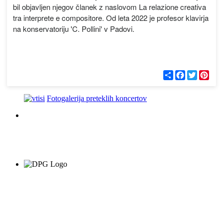
bil objavljen njegov članek z naslovom La relazione creativa
tra interprete e compositore. Od leta 2022 je profesor klavirja
na konservatoriju 'C. Pollini' v Padovi.
С
F
T
P
п
a
w
i
о
c
i
n
д
e
t
t
Fotogalerija preteklih koncertov
е
b
t
e
л
o
e
r
и
o
r
e
k
s
t