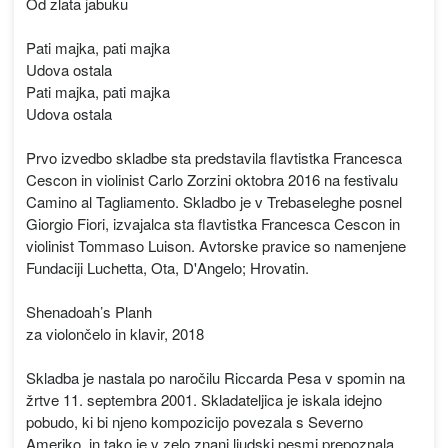
Od zlata jabuku
Pati majka, pati majka
Udova ostala
Pati majka, pati majka
Udova ostala
Prvo izvedbo skladbe sta predstavila flavtistka Francesca
Cescon in violinist Carlo Zorzini oktobra 2016 na festivalu
Camino al Tagliamento. Skladbo je v Trebaseleghe posnel
Giorgio Fiori, izvajalca sta flavtistka Francesca Cescon in
violinist Tommaso Luison. Avtorske pravice so namenjene
Fundaciji Luchetta, Ota, D'Angelo; Hrovatin.
Shenadoah’s Planh
za violončelo in klavir, 2018
Skladba je nastala po naročilu Riccarda Pesa v spomin na
žrtve 11. septembra 2001. Skladateljica je iskala idejno
pobudo, ki bi njeno kompozicijo povezala s Severno
Ameriko, in tako je v zelo znani ljudski pesmi prepoznala