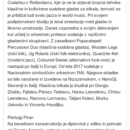
Codartsu v Rotterdamu, kjer je ne le utrjeval izrazne tehnike
klasične in kultivirane sodobne glasbe za tolkala, temveč se
je približal tudi svetu jazza in world music. Pri svojem
podiplomskem študiju je iskal sinestezijo med glasbo in
likovno umetnostjo. Danes vzporedno s svojim delovanjem
kot učitelj in orkestrski profesor sodeluje z različnimi
glasbenimi skupinami. Z zasedbami Popocatepetl
Percussion Duo (klasična-sodobna glasba), Wooden Legs
(irski folk), Jig Robots (irski folk-elektronika), Quartzite 4tet
(moderni jazz), Coloured Sweat (alternativni funk-rock) je
nastopal po Italiji in Evropi. Od leta 2017 sodeluje z
Nacionalnim simfoničnim orkestrom RAI. Njegove skladbe
so bile naročene in izvedene na Nizozemskem, v Nemčiji,
Sloveniji in Italiji. Klasična tolkala je študiral pri Giorgiu
Ziraldu, Fabiánu Pérezu Tedescu, Hansu Leendersu, Chrisu
Leendersu, Ramonu Lormansu, Tatjani Kolevi, Murku
Jiskootu in Vincentu Houdijku.
Pierluigi Piran
Na beneškem konservatoriju je diplomiral z odliko in pohvalo
pri Giorgiu Agazziju, nato pa se je pet let izpopolnjeval pri