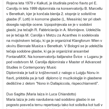
Rojena leta 1979 v Kalkuti, je študirala prečno flavto pri E.
Caroliju in leta 1999 diplomirala na konservatoriju B. Marcellu
v Benetkah, kjer je končala bienija 2. stopnje iz solistične
glasbe (F. Lotti) in komorne glasbe (L. Messinis) ter pri obeh
dosegla najvišje ocene. Izpopolnjevala se je v sodobni
glasbi, jna tečajih R. Fabbricianija in A. Morinijeve. Udeležila
se je tečaja M. Carolija v Metzu za Acanthes in sodelovala
na mojstrskem tečaju, ki ga je organiziral Klangforum Wien v
okviru Biennale Musica v Benetkah. V Bologni se je udeležila
tečaja sodobne glasbe, ki ga je organiziral ansambel
FontanaMIX. Na konservatoriju italijanske Švice v Luganu je
pod vodstvom M. Carolija diplomirala v Master of Advanced
Studies in Contemporary Music
Diplomirala je tudi iz književnosti z nalogo o Luigiju Nonu in
flavti, pridobila pa je tudi diplomo iz muzikologije in glasbene
dediščine z delom "Nono in Dallapiccola, rispecchiamenti".
Duo Sagitta (Maria Iaiza in Luca Chiandotto)
Maria Iaiza je zelo navdušena nad sodobno glasbo in se
pogosto posveča temu repertoarju tako kot solistka kot tudi v