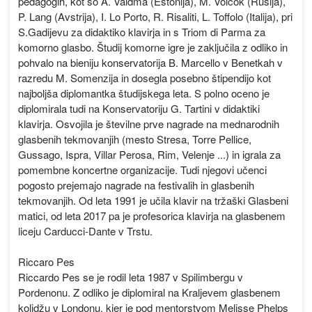
pedagogih, kot so A. Valdma (Estonija), M. Volčok (Rusija),
P. Lang (Avstrija), I. Lo Porto, R. Risaliti, L. Toffolo (Italija), pri
S.Gadijevu za didaktiko klavirja in s Triom di Parma za
komorno glasbo. Študij komorne igre je zaključila z odliko in
pohvalo na bieniju konservatorija B. Marcello v Benetkah v
razredu M. Somenzija in dosegla posebno štipendijo kot
najboljša diplomantka študijskega leta. S polno oceno je
diplomirala tudi na Konservatoriju G. Tartini v didaktiki
klavirja. Osvojila je številne prve nagrade na mednarodnih
glasbenih tekmovanjih (mesto Stresa, Torre Pellice,
Gussago, Ispra, Villar Perosa, Rim, Velenje ...) in igrala za
pomembne koncertne organizacije. Tudi njegovi učenci
pogosto prejemajo nagrade na festivalih in glasbenih
tekmovanjih. Od leta 1991 je učila klavir na tržaški Glasbeni
matici, od leta 2017 pa je profesorica klavirja na glasbenem
liceju Carducci-Dante v Trstu.
Riccaro Pes
Riccardo Pes se je rodil leta 1987 v Spilimbergu v
Pordenonu. Z odliko je diplomiral na Kraljevem glasbenem
kolidžu v Londonu, kjer je pod mentorstvom Melisse Phelps