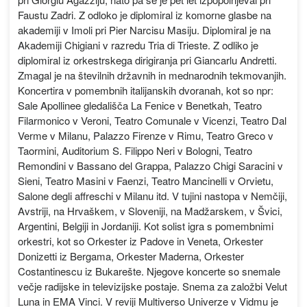
Faustu Zadri. Z odloko je diplomiral iz komorne glasbe na
akademiji v Imoli pri Pier Narcisu Masiju. Diplomiral je na
Akademiji Chigiani v razredu Tria di Trieste. Z odliko je
diplomiral iz orkestrskega dirigiranja pri Giancarlu Andretti.
Zmagal je na številnih državnih in mednarodnih tekmovanjih.
Koncertira v pomembnih italijanskih dvoranah, kot so npr:
Sale Apollinee gledališča La Fenice v Benetkah, Teatro
Filarmonico v Veroni, Teatro Comunale v Vicenzi, Teatro Dal
Verme v Milanu, Palazzo Firenze v Rimu, Teatro Greco v
Taormini, Auditorium S. Filippo Neri v Bologni, Teatro
Remondini v Bassano del Grappa, Palazzo Chigi Saracini v
Sieni, Teatro Masini v Faenzi, Teatro Mancinelli v Orvietu,
Salone degli affreschi v Milanu itd. V tujini nastopa v Nemčiji,
Avstriji, na Hrvaškem, v Sloveniji, na Madžarskem, v Švici,
Argentini, Belgiji in Jordaniji. Kot solist igra s pomembnimi
orkestri, kot so Orkester iz Padove in Veneta, Orkester
Donizetti iz Bergama, Orkester Maderna, Orkester
Costantinescu iz Bukarešte. Njegove koncerte so snemale
večje radijske in televizijske postaje. Snema za založbi Velut
Luna in EMA Vinci. V reviji Multiverso Univerze v Vidmu je