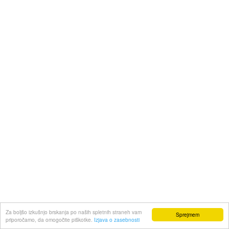
Za boljšo izkušnjo brskanja po naših spletnih straneh vam
Sprejmem
priporočamo, da omogočite piškotke.
Izjava o zasebnosti