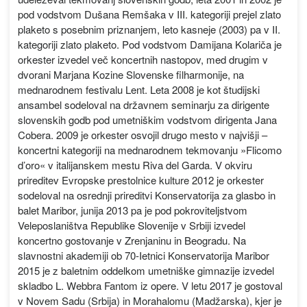
pod vodstvom Dušana Remšaka v III. kategoriji prejel zlato
plaketo s posebnim priznanjem, leto kasneje (2003) pa v II.
kategoriji zlato plaketo. Pod vodstvom Damijana Kolariča je
orkester izvedel več koncertnih nastopov, med drugim v
dvorani Marjana Kozine Slovenske filharmonije, na
mednarodnem festivalu Lent. Leta 2008 je kot študijski
ansambel sodeloval na državnem seminarju za dirigente
slovenskih godb pod umetniškim vodstvom dirigenta Jana
Cobera. 2009 je orkester osvojil drugo mesto v najvišji –
koncertni kategoriji na mednarodnem tekmovanju »Flicomo
d’oro« v italijanskem mestu Riva del Garda. V okviru
prireditev Evropske prestolnice kulture 2012 je orkester
sodeloval na osrednji prireditvi Konservatorija za glasbo in
balet Maribor, junija 2013 pa je pod pokroviteljstvom
Veleposlaništva Republike Slovenije v Srbiji izvedel
koncertno gostovanje v Zrenjaninu in Beogradu. Na
slavnostni akademiji ob 70-Ietnici Konservatorija Maribor
2015 je z baletnim oddelkom umetniške gimnazije izvedel
skladbo L. Webbra Fantom iz opere. V letu 2017 je gostoval
v Novem Sadu (Srbija) in Morahalomu (Madžarska), kjer je