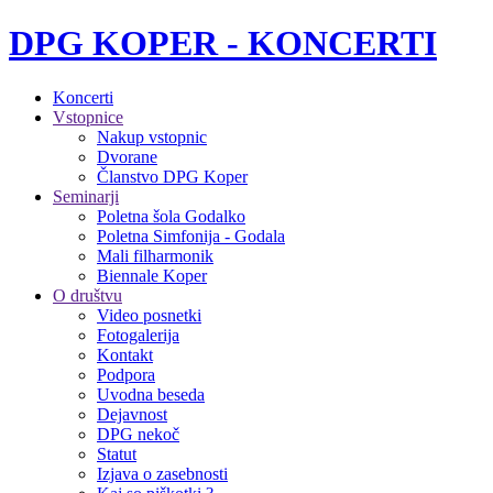
DPG KOPER - KONCERTI
Koncerti
Vstopnice
Nakup vstopnic
Dvorane
Članstvo DPG Koper
Seminarji
Poletna šola Godalko
Poletna Simfonija - Godala
Mali filharmonik
Biennale Koper
O društvu
Video posnetki
Fotogalerija
Kontakt
Podpora
Uvodna beseda
Dejavnost
DPG nekoč
Statut
Izjava o zasebnosti