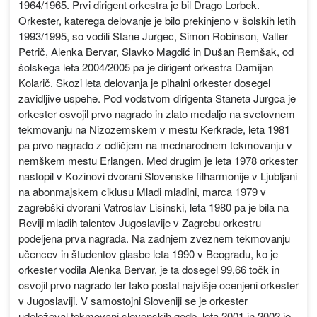
1964/1965. Prvi dirigent orkestra je bil Drago Lorbek.
Orkester, katerega delovanje je bilo prekinjeno v šolskih letih
1993/1995, so vodili Stane Jurgec, Simon Robinson, Valter
Petrič, Alenka Bervar, Slavko Magdić in Dušan Remšak, od
šolskega leta 2004/2005 pa je dirigent orkestra Damijan
Kolarič. Skozi leta delovanja je pihalni orkester dosegel
zavidljive uspehe. Pod vodstvom dirigenta Staneta Jurgca je
orkester osvojil prvo nagrado in zlato medaljo na svetovnem
tekmovanju na Nizozemskem v mestu Kerkrade, leta 1981
pa prvo nagrado z odličjem na mednarodnem tekmovanju v
nemškem mestu Erlangen. Med drugim je leta 1978 orkester
nastopil v Kozinovi dvorani Slovenske filharmonije v Ljubljani
na abonmajskem ciklusu Mladi mladini, marca 1979 v
zagrebški dvorani Vatroslav Lisinski, leta 1980 pa je bila na
Reviji mladih talentov Jugoslavije v Zagrebu orkestru
podeljena prva nagrada. Na zadnjem zveznem tekmovanju
učencev in študentov glasbe leta 1990 v Beogradu, ko je
orkester vodila Alenka Bervar, je ta dosegel 99,66 točk in
osvojil prvo nagrado ter tako postal najvišje ocenjeni orkester
v Jugoslaviji. V samostojni Sloveniji se je orkester
udeleževal tekmovanj slovenskih godb, leta 2001 in 2002 je