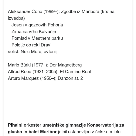
Aleksander Čonč (1989–): Zgodbe iz Maribora (krstna
izvedba)
Jesen v gozdovih Pohorja
Zima na vrhu Kalvarije
Pomlad v Mestnem parku
Poletje ob reki Dravi
solist: Nejc Merc, evfonij
Mario Bürki (1977–): Der Magnetberg
Alfred Reed (1921–2005): El Camino Real
Arturo Márquez (1950–); Danzón št. 2
Pihalni orkester umetniške gimnazije Konservatorija za
glasbo in balet Maribor
je bil ustanovljen v šolskem letu