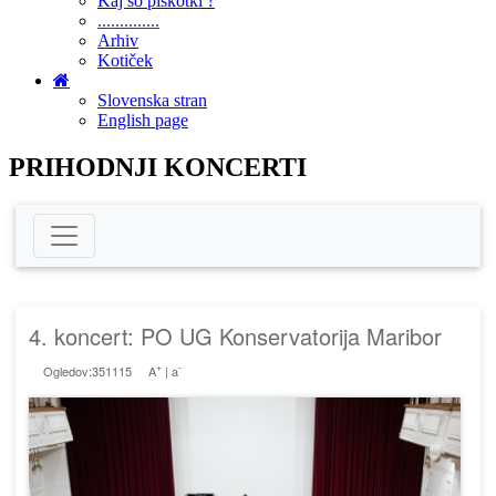
Kaj so piškotki ?
..............
Arhiv
Kotiček
Slovenska stran
English page
PRIHODNJI KONCERTI
4. koncert: PO UG Konservatorija Maribor
+
-
Ogledov:351115
A
|
a