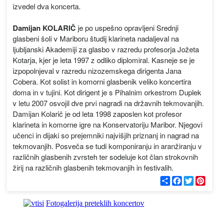
izvedel dva koncerta.
Damijan KOLARIČ
je po uspešno opravljeni Srednji
glasbeni šoli v Mariboru študij klarineta nadaljeval na
ljubljanski Akademiji za glasbo v razredu profesorja Jožeta
Kotarja, kjer je leta 1997 z odliko diplomiral. Kasneje se je
izpopolnjeval v razredu nizozemskega dirigenta Jana
Cobera. Kot solist in komorni glasbenik veliko koncertira
doma in v tujini. Kot dirigent je s Pihalnim orkestrom Duplek
v letu 2007 osvojil dve prvi nagradi na državnih tekmovanjih.
Damijan Kolarič je od leta 1998 zaposlen kot profesor
klarineta in komorne igre na Konservatoriju Maribor. Njegovi
učenci in dijaki so prejemniki najvišjih priznanj in nagrad na
tekmovanjih. Posveča se tudi komponiranju in aranžiranju v
različnih glasbenih zvrsteh ter sodeluje kot član strokovnih
žirij na različnih glasbenih tekmovanjih in festivalih.
С
F
T
P
п
a
w
i
о
c
i
n
д
e
t
t
Fotogalerija preteklih koncertov
е
b
t
e
л
o
e
r