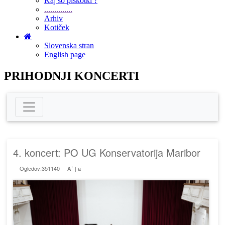
Kaj so piškotki ?
..............
Arhiv
Kotiček
Slovenska stran
English page
PRIHODNJI KONCERTI
4. koncert: PO UG Konservatorija Maribor
+
-
Ogledov:351140
A
|
a