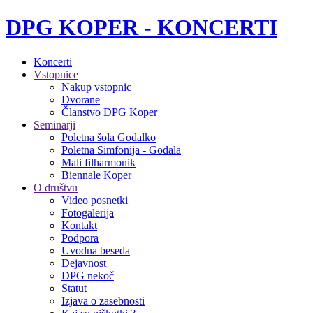
DPG KOPER - KONCERTI
Koncerti
Vstopnice
Nakup vstopnic
Dvorane
Članstvo DPG Koper
Seminarji
Poletna šola Godalko
Poletna Simfonija - Godala
Mali filharmonik
Biennale Koper
O društvu
Video posnetki
Fotogalerija
Kontakt
Podpora
Uvodna beseda
Dejavnost
DPG nekoč
Statut
Izjava o zasebnosti