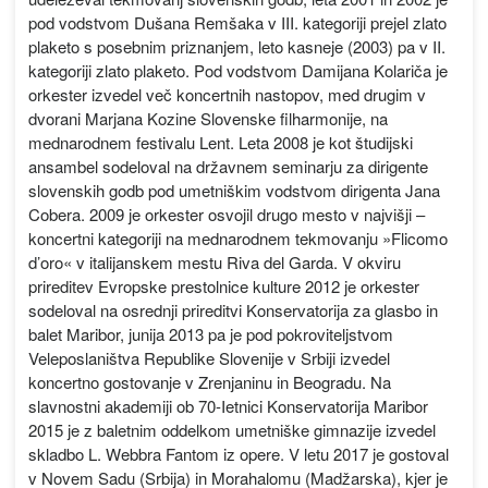
pod vodstvom Dušana Remšaka v III. kategoriji prejel zlato
plaketo s posebnim priznanjem, leto kasneje (2003) pa v II.
kategoriji zlato plaketo. Pod vodstvom Damijana Kolariča je
orkester izvedel več koncertnih nastopov, med drugim v
dvorani Marjana Kozine Slovenske filharmonije, na
mednarodnem festivalu Lent. Leta 2008 je kot študijski
ansambel sodeloval na državnem seminarju za dirigente
slovenskih godb pod umetniškim vodstvom dirigenta Jana
Cobera. 2009 je orkester osvojil drugo mesto v najvišji –
koncertni kategoriji na mednarodnem tekmovanju »Flicomo
d’oro« v italijanskem mestu Riva del Garda. V okviru
prireditev Evropske prestolnice kulture 2012 je orkester
sodeloval na osrednji prireditvi Konservatorija za glasbo in
balet Maribor, junija 2013 pa je pod pokroviteljstvom
Veleposlaništva Republike Slovenije v Srbiji izvedel
koncertno gostovanje v Zrenjaninu in Beogradu. Na
slavnostni akademiji ob 70-Ietnici Konservatorija Maribor
2015 je z baletnim oddelkom umetniške gimnazije izvedel
skladbo L. Webbra Fantom iz opere. V letu 2017 je gostoval
v Novem Sadu (Srbija) in Morahalomu (Madžarska), kjer je