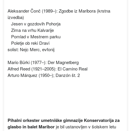
Aleksander Čonč (1989–): Zgodbe iz Maribora (krstna
izvedba)
Jesen v gozdovih Pohorja
Zima na vrhu Kalvarije
Pomlad v Mestnem parku
Poletje ob reki Dravi
solist: Nejc Merc, evfonij
Mario Bürki (1977–): Der Magnetberg
Alfred Reed (1921–2005): El Camino Real
Arturo Márquez (1950–); Danzón št. 2
Pihalni orkester umetniške gimnazije Konservatorija za
glasbo in balet Maribor
je bil ustanovljen v šolskem letu