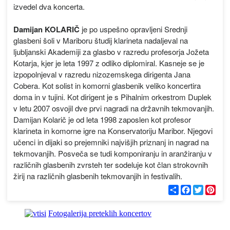
izvedel dva koncerta.
Damijan KOLARIČ
je po uspešno opravljeni Srednji
glasbeni šoli v Mariboru študij klarineta nadaljeval na
ljubljanski Akademiji za glasbo v razredu profesorja Jožeta
Kotarja, kjer je leta 1997 z odliko diplomiral. Kasneje se je
izpopolnjeval v razredu nizozemskega dirigenta Jana
Cobera. Kot solist in komorni glasbenik veliko koncertira
doma in v tujini. Kot dirigent je s Pihalnim orkestrom Duplek
v letu 2007 osvojil dve prvi nagradi na državnih tekmovanjih.
Damijan Kolarič je od leta 1998 zaposlen kot profesor
klarineta in komorne igre na Konservatoriju Maribor. Njegovi
učenci in dijaki so prejemniki najvišjih priznanj in nagrad na
tekmovanjih. Posveča se tudi komponiranju in aranžiranju v
različnih glasbenih zvrsteh ter sodeluje kot član strokovnih
žirij na različnih glasbenih tekmovanjih in festivalih.
С
F
T
P
п
a
w
i
о
c
i
n
д
e
t
t
Fotogalerija preteklih koncertov
е
b
t
e
л
o
e
r