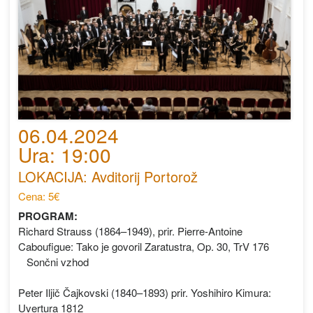
06.04.2024
Ura: 19:00
LOKACIJA: Avditorij Portorož
Cena: 5€
PROGRAM:
Richard Strauss (1864–1949), prir. Pierre-Antoine
Caboufigue: Tako je govoril Zaratustra, Op. 30, TrV 176
Sončni vzhod
Peter Iljič Čajkovski (1840–1893) prir. Yoshihiro Kimura:
Uvertura 1812