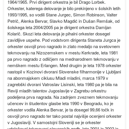
1964/1965. Prvi dirigent orkestra je bil Drago Lorbek.
Orkester, katerega delovanje je bilo prekinjeno v šolskih letih
1993/1995, so vodili Stane Jurgec, Simon Robinson, Valter
Petrič, Alenka Bervar, Slavko Magdić in Dušan Remšak, od
šolskega leta 2004/2005 pa je dirigent orkestra Damijan
Kolarič. Skozi leta delovanja je pihalni orkester dosegel
zavidljive uspehe. Pod vodstvom dirigenta Staneta Jurgca je
orkester osvojil prvo nagrado in zlato medaljo na svetovnem
tekmovanju na Nizozemskem v mestu Kerkrade, leta 1981
pa prvo nagrado z odličjem na mednarodnem tekmovanju v
nemškem mestu Erlangen. Med drugim je leta 1978 orkester
nastopil v Kozinovi dvorani Slovenske filharmonije v Ljubljani
na abonmajskem ciklusu Mladi mladini, marca 1979 v
zagrebški dvorani Vatroslav Lisinski, leta 1980 pa je bila na
Reviji mladih talentov Jugoslavije v Zagrebu orkestru
podeljena prva nagrada. Na zadnjem zveznem tekmovanju
učencev in študentov glasbe leta 1990 v Beogradu, ko je
orkester vodila Alenka Bervar, je ta dosegel 99,66 točk in
osvojil prvo nagrado ter tako postal najvišje ocenjeni orkester
v Jugoslaviji. V samostojni Sloveniji se je orkester
udeleževal tekmovanj slovenskih godb, leta 2001 in 2002 je