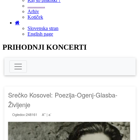
Kaj so piškotki ?
..............
Arhiv
Kotiček
Slovenska stran
English page
PRIHODNJI KONCERTI
Srečko Kosovel: Poezija-Ogenj-Glasba-
Življenje
+
-
Ogledov:248161
A
|
a