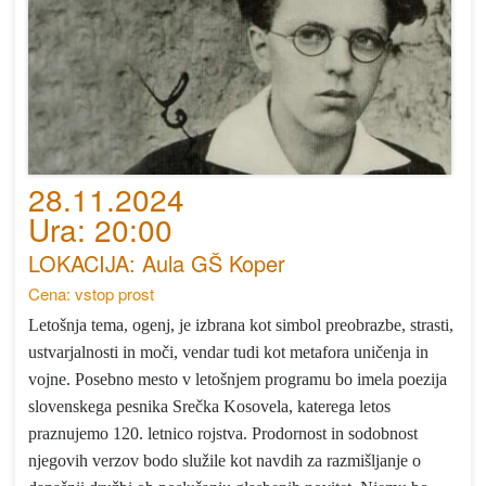
28.11.2024
Ura: 20:00
LOKACIJA: Aula GŠ Koper
Cena: vstop prost
Letošnja tema, ogenj, je izbrana kot simbol preobrazbe, strasti,
ustvarjalnosti in moči, vendar tudi kot metafora uničenja in
vojne. Posebno mesto v letošnjem programu bo imela poezija
slovenskega pesnika Srečka Kosovela, katerega letos
praznujemo 120. letnico rojstva. Prodornost in sodobnost
njegovih verzov bodo služile kot navdih za razmišljanje o