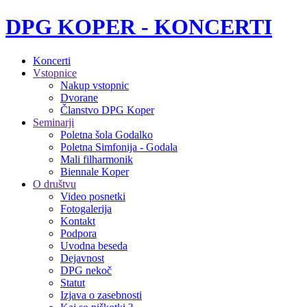
DPG KOPER - KONCERTI
Koncerti
Vstopnice
Nakup vstopnic
Dvorane
Članstvo DPG Koper
Seminarji
Poletna šola Godalko
Poletna Simfonija - Godala
Mali filharmonik
Biennale Koper
O društvu
Video posnetki
Fotogalerija
Kontakt
Podpora
Uvodna beseda
Dejavnost
DPG nekoč
Statut
Izjava o zasebnosti