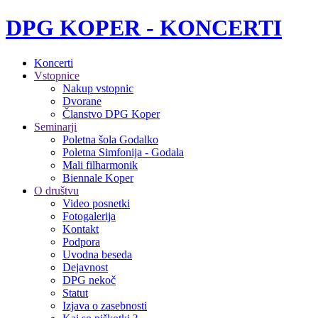
DPG KOPER - KONCERTI
Koncerti
Vstopnice
Nakup vstopnic
Dvorane
Članstvo DPG Koper
Seminarji
Poletna šola Godalko
Poletna Simfonija - Godala
Mali filharmonik
Biennale Koper
O društvu
Video posnetki
Fotogalerija
Kontakt
Podpora
Uvodna beseda
Dejavnost
DPG nekoč
Statut
Izjava o zasebnosti