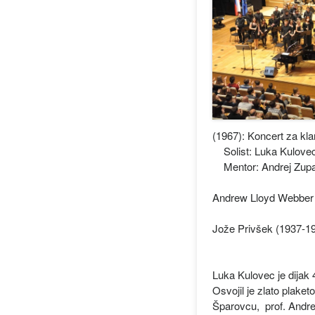
(1967): Koncert za kla
Solist: Luka Kulovec,
Mentor: Andrej Zupan
Andrew Lloyd Webber (
Jože Privšek (1937-19
Luka Kulovec je dijak 4
Osvojil je zlato plake
Šparovcu, prof. Andre