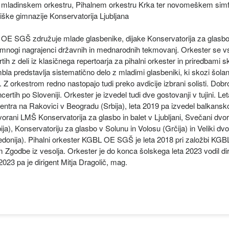
 mladinskem orkestru, Pihalnem orkestru Krka ter novomeškem simf
iške gimnazije Konservatorija Ljubljana
 OE SGŠ združuje mlade glasbenike, dijake Konservatorija za glasbo i
 mnogi nagrajenci državnih in mednarodnih tekmovanj. Orkester se vs
tih z deli iz klasičnega repertoarja za pihalni orkester in priredbami s
la predstavlja sistematično delo z mladimi glasbeniki, ki skozi šolanj
 Z orkestrom redno nastopajo tudi preko avdicije izbrani solisti. Dobr
certih po Sloveniji. Orkester je izvedel tudi dve gostovanji v tujini. Le
entra na Rakovici v Beogradu (Srbija), leta 2019 pa izvedel balkansko 
dvorani LMŠ Konservatorija za glasbo in balet v Ljubljani, Svečani d
ja), Konservatoriju za glasbo v Solunu in Volosu (Grčija) in Veliki dvo
onija). Pihalni orkester KGBL OE SGŠ je leta 2018 pri založbi KGBL
godbe iz vesolja. Orkester je do konca šolskega leta 2023 vodil diri
023 pa je dirigent Mitja Dragolič, mag.