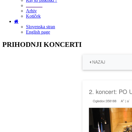
Kaj so piškotki ?
..............
Arhiv
Kotiček
Slovenska stran
English page
PRIHODNJI KONCERTI
NAZAJ
2. koncert: PO U
+
-
Ogledov:358188
A
|
a