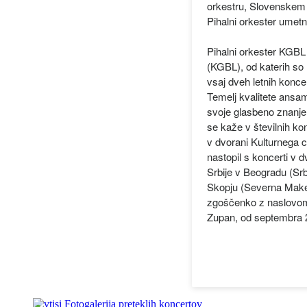
orkestru, Slovenskem
Pihalni orkester umetn
Pihalni orkester KGBL
(KGBL), od katerih so
vsaj dveh letnih koncer
Temelj kvalitete ansamb
svoje glasbeno znanje.
se kaže v številnih kon
v dvorani Kulturnega c
nastopil s koncerti v 
Srbije v Beogradu (Srbi
Skopju (Severna Maked
zgoščenko z naslovom Z
Zupan, od septembra 2
Fotogalerija preteklih koncertov