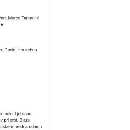
/arr. Marco Tamanini
ce
arr. Daniel Heuschen
n balet Ljubljana.
 pri prof. Blažu
ubljanskem mednarodnem