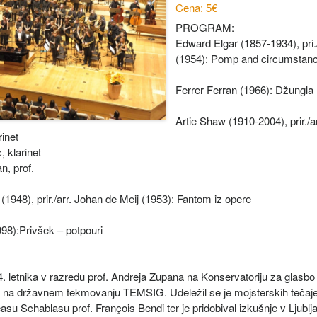
Cena: 5€
PROGRAM:
Edward Elgar (1857-1934), pri.
(1954): Pomp and circumstan
Ferrer Ferran (1966): Džungla
Artie Shaw (1910-2004), prir./
rinet
 klarinet
, prof.
1948), prir./arr. Johan de Meij (1953): Fantom iz opere
98):Privšek – potpouri
. letnika v razredu prof. Andreja Zupana na Konservatoriju za glasbo i
to na državnem tekmovanju TEMSIG. Udeležil se je mojsterskih tečajev
asu Schablasu prof. François Bendi ter je pridobival izkušnje v Lj