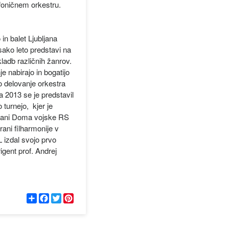
oničnem orkestru.
n balet Ljubljana
ako leto predstavi na
kladb različnih žanrov.
e nabirajo in bogatijo
o delovanje orkestra
ta 2013 se je predstavil
turnejo, kjer je
vorani Doma vojske RS
rani filharmonije v
 izdal svojo prvo
gent prof. Andrej
С
F
T
P
п
a
w
i
о
c
i
n
д
e
t
t