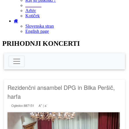
Kaj so piškotki ?
..............
Arhiv
Kotiček
Slovenska stran
English page
PRIHODNJI KONCERTI
Rezidenčni ansambel DPG in Bilka Peršič,
harfa
+
-
Ogledov:887151
A
|
a