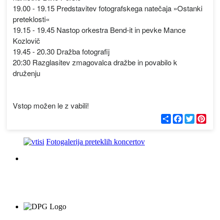
19.00 - 19.15 Predstavitev fotografskega natečaja »Ostanki
preteklosti«
19.15 - 19.45 Nastop orkestra Bend-it in pevke Mance
Kozlovič
19.45 - 20.30 Dražba fotografij
20:30 Razglasitev zmagovalca dražbe in povabilo k
druženju
Vstop možen le z vabili!
С
F
T
P
п
a
w
i
о
c
i
n
д
e
t
t
Fotogalerija preteklih koncertov
е
b
t
e
л
o
e
r
и
o
r
e
k
s
t