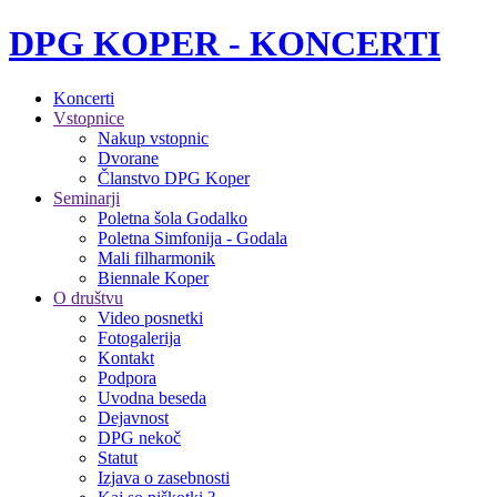
DPG KOPER - KONCERTI
Koncerti
Vstopnice
Nakup vstopnic
Dvorane
Članstvo DPG Koper
Seminarji
Poletna šola Godalko
Poletna Simfonija - Godala
Mali filharmonik
Biennale Koper
O društvu
Video posnetki
Fotogalerija
Kontakt
Podpora
Uvodna beseda
Dejavnost
DPG nekoč
Statut
Izjava o zasebnosti