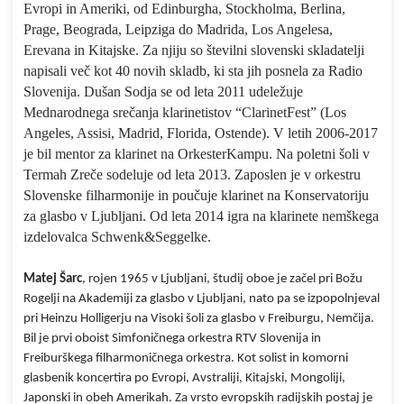
Evropi in Ameriki, od Edinburgha, Stockholma, Berlina,
Prage, Beograda, Leipziga do Madrida, Los Angelesa,
Erevana in Kitajske. Za njiju so številni slovenski skladatelji
napisali več kot 40 novih skladb, ki sta jih posnela za Radio
Slovenija.
Dušan Sodja se od leta 2011 udeležuje
Mednarodnega srečanja klarinetistov “ClarinetFest” (Los
Angeles, Assisi, Madrid, Florida, Ostende). V letih 2006-2017
je bil mentor za klarinet na OrkesterKampu. Na poletni šoli v
Termah Zreče sodeluje od leta 2013. Zaposlen je v orkestru
Slovenske filharmonije in poučuje klarinet na Konservatoriju
za glasbo v Ljubljani. Od leta 2014 igra na klarinete nemškega
izdelovalca Schwenk&Seggelke.
Matej Šarc
, rojen 1965 v Ljubljani, študij oboe je začel pri Božu
Rogelji na Akademiji za glasbo v Ljubljani, nato pa se izpopolnjeval
pri Heinzu Holligerju na Visoki šoli za glasbo v Freiburgu, Nemčija.
Bil je prvi oboist Simfoničnega orkestra RTV Slovenija in
Freiburškega filharmoničnega orkestra. Kot solist in komorni
glasbenik koncertira po Evropi, Avstraliji, Kitajski, Mongoliji,
Japonski in obeh Amerikah. Za vrsto evropskih radijskih postaj je