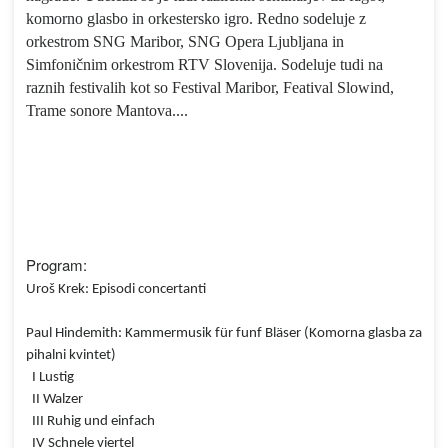
komorno glasbo in orkestersko igro. Redno sodeluje z
orkestrom SNG Maribor, SNG Opera Ljubljana in
Simfoničnim orkestrom RTV Slovenija. Sodeluje tudi na
raznih festivalih kot so Festival Maribor, Featival Slowind,
Trame sonore Mantova....
Program:
Uroš Krek: Episodi concertanti
Paul Hindemith: Kammermusik für funf Bläser (Komorna glasba za
pihalni kvintet)
I Lustig
II Walzer
III Ruhig und einfach
IV Schnele viertel