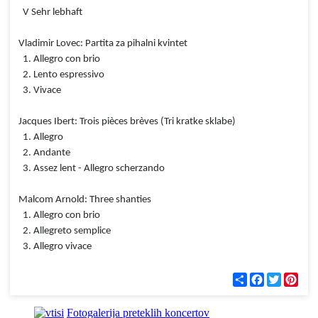
V Sehr lebhaft
Vladimir Lovec: Partita za pihalni kvintet
1. Allegro con brio
2. Lento espressivo
3. Vivace
Jacques Ibert: Trois pièces brèves (Tri kratke sklabe)
1. Allegro
2. Andante
3. Assez lent - Allegro scherzando
Malcom Arnold: Three shanties
1. Allegro con brio
2. Allegreto semplice
3. Allegro vivace
С
F
T
P
п
a
w
i
о
c
i
n
д
e
t
t
Fotogalerija preteklih koncertov