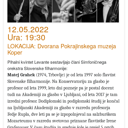
12.05.2022
Ura: 19:30
LOKACIJA: Dvorana Pokrajinskega muzeja
Koper
Pihalni kvintet Levante sestavljajo člani Simfoničnega
orekstra Slovenske filharmonije:
Matej Grahek
(1974, Trbovlje) je od leta 1997 solo flavtist
Slovenske filharmonije. Na Konservatoriju za glasbo je
profesor od leta 1999, leto dni pozneje pa je postal docent
tudi na Akademiji za glasbo v Ljubljani, od leta 2017 je tam
izredni profesor. Dodiplomski in podiplomski študij je končal
na ljubljanski Akademiji za glasbo v razredu profesorja
Fedje Rupla, dve leti pa se je izpopolnjeval na salzburškem
Mozarteumu v razredu svetovno priznane flavtistke Irene
Grafenauer. V času študija in srednje šole je prejel 5 prvih