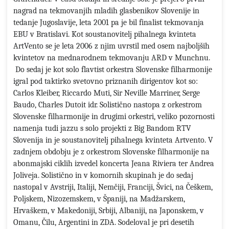
nagrad na tekmovanjih mladih glasbenikov Slovenije in
tedanje Jugoslavije, leta 2001 pa je bil finalist tekmovanja
EBU v Bratislavi. Kot soustanovitelj pihalnega kvinteta
ArtVento se je leta 2006 z njim uvrstil med osem najboljših
kvintetov na mednarodnem tekmovanju ARD v Munchnu.
Do sedaj je kot solo flavtist orkestra Slovenske filharmonije
igral pod taktirko svetovno priznanih dirigentov kot so:
Carlos Kleiber, Riccardo Muti, Sir Neville Marriner, Serge
Baudo, Charles Dutoit idr. Solistično nastopa z orkestrom
Slovenske filharmonije in drugimi orkestri, veliko pozornosti
namenja tudi jazzu s solo projekti z Big Bandom RTV
Slovenija in je soustanovitelj pihalnega kvinteta Artvento. V
zadnjem obdobju je z orkestrom Slovenske filharmonije na
abonmajski ciklih izvedel koncerta Jeana Riviera ter Andrea
Joliveja. Solistično in v komornih skupinah je do sedaj
nastopal v Avstriji, Italiji, Nemčiji, Franciji, Švici, na Češkem,
Poljskem, Nizozemskem, v Španiji, na Madžarskem,
Hrvaškem, v Makedoniji, Srbiji, Albaniji, na Japonskem, v
Omanu, Čilu, Argentini in ZDA. Sodeloval je pri desetih