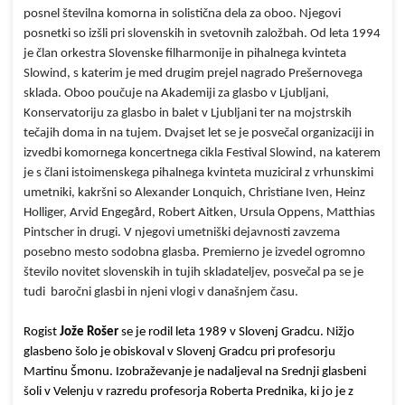
posnel številna komorna in solistična dela za oboo. Njegovi
posnetki so izšli pri slovenskih in svetovnih založbah. Od leta 1994
je član orkestra Slovenske filharmonije in pihalnega kvinteta
Slowind, s katerim je med drugim prejel nagrado Prešernovega
sklada. Oboo poučuje na Akademiji za glasbo v Ljubljani,
Konservatoriju za glasbo in balet v Ljubljani ter na mojstrskih
tečajih doma in na tujem. Dvajset let se je posvečal organizaciji in
izvedbi komornega koncertnega cikla Festival Slowind, na katerem
je s člani istoimenskega pihalnega kvinteta muziciral z vrhunskimi
umetniki, kakršni so Alexander Lonquich, Christiane Iven, Heinz
Holliger, Arvid Engegård, Robert Aitken, Ursula Oppens, Matthias
Pintscher in drugi. V njegovi umetniški dejavnosti zavzema
posebno mesto sodobna glasba. Premierno je izvedel ogromno
število novitet slovenskih in tujih skladateljev, posvečal pa se je
tudi baročni glasbi in njeni vlogi v današnjem času.
Rogist
Jože Rošer
se je rodil leta 1989 v Slovenj Gradcu. Nižjo
glasbeno šolo je obiskoval v Slovenj Gradcu pri profesorju
Martinu Šmonu. Izobraževanje je nadaljeval na Srednji glasbeni
šoli v Velenju v razredu profesorja Roberta Prednika, ki jo je z