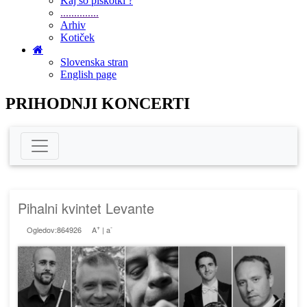
Kaj so piškotki ?
..............
Arhiv
Kotiček
Slovenska stran
English page
PRIHODNJI KONCERTI
Pihalni kvintet Levante
+
-
Ogledov:864926
A
|
a