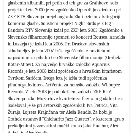
glasbenih albumih, pri petih od teh gre za Grahkove solo
projekte. Leta 2000 je za zgoščenko Opus di Jazz izdano pri
ZKP RTV Slovenija prejel nagrado Zlati petelin v kategoriji
komorna glasba. Solistični projekt Night Birds je z Big
Bandom RTV Slovenija izdal pri ZKP leta 2003. Zgoščenko s
Slovensko filharmonijo (posneti so koncerti Rousea, Arnolda
in Lazarja) je izdal leta 2005. Pri Društvu slovenskih
skladateljev je leta 2007 izšla zgoščenka z novitetami,
napisanimi za pihalni trio Slovenske filharmonije (Grahek-
Kotar-Mitev). Za največjo hrvaško založbo Aquarius
Records je leta 2008 izdal zgoščenko s hrvaškim kitaristom
Tvrtkom Sarićem. Istega leta je izšla tudi zgoščenka
pihalnega kvinteta ArtVento za nemško založbo Whoopee
Records. V letu 2013 je pod okriljem založbe ZKP RTV
Slovenija izdal Mozartove kvartete za flavto in godalni trio.
Sodeloval je še pri avtorskih zgoščenkah Iva Petriča, Vita
Žuraja, Lojzeta Krajnčana ter Aleša Rendle. Za hobi je
Grahek ustanovil “Chicharito Jazz Quartet”, v katerem igra s
prekaljenimi jazzovskimi mački kot so Jaka Pucihar, Aleš
Avbelj in Aleš Rendla.