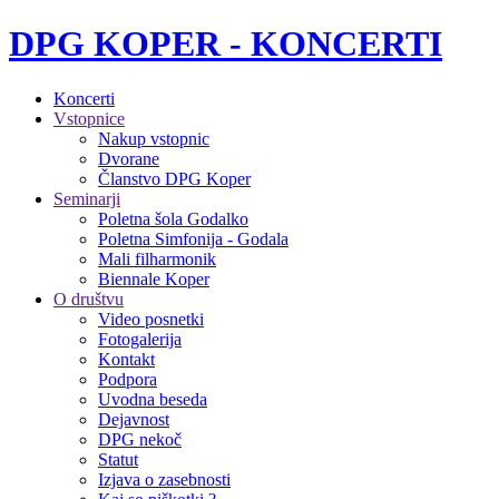
DPG KOPER - KONCERTI
Koncerti
Vstopnice
Nakup vstopnic
Dvorane
Članstvo DPG Koper
Seminarji
Poletna šola Godalko
Poletna Simfonija - Godala
Mali filharmonik
Biennale Koper
O društvu
Video posnetki
Fotogalerija
Kontakt
Podpora
Uvodna beseda
Dejavnost
DPG nekoč
Statut
Izjava o zasebnosti