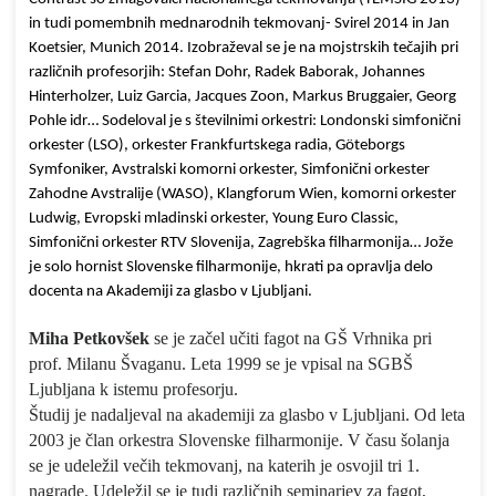
in tudi pomembnih mednarodnih tekmovanj- Svirel 2014 in Jan
Koetsier, Munich 2014. Izobraževal se je na mojstrskih tečajih pri
različnih profesorjih: Stefan Dohr, Radek Baborak, Johannes
Hinterholzer, Luiz Garcia, Jacques Zoon, Markus Bruggaier, Georg
Pohle idr… Sodeloval je s številnimi orkestri: Londonski simfonični
orkester (LSO), orkester Frankfurtskega radia, Göteborgs
Symfoniker, Avstralski komorni orkester, Simfonični orkester
Zahodne Avstralije (WASO), Klangforum Wien, komorni orkester
Ludwig, Evropski mladinski orkester, Young Euro Classic,
Simfonični orkester RTV Slovenija, Zagrebška filharmonija… Jože
je solo hornist Slovenske filharmonije, hkrati pa opravlja delo
docenta na Akademiji za glasbo v Ljubljani.
Miha Petkovšek
se je začel učiti fagot na GŠ Vrhnika pri
prof. Milanu Švaganu. Leta 1999 se je vpisal na SGBŠ
Ljubljana k istemu profesorju.
Študij je nadaljeval na akademiji za glasbo v Ljubljani. Od leta
2003 je član orkestra Slovenske filharmonije. V času šolanja
se je udeležil večih tekmovanj, na katerih je osvojil tri 1.
nagrade. Udeležil se je tudi različnih seminarjev za fagot,