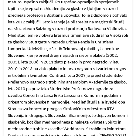
maturo uspešno zaključil. Po uspešno opravljenih sprejemnih
izpitih se je vpisal na Akademijo za glasbo v Ljubljani v razred
izrednega profesorja Boštjana Lipovška. To je z diplomo s pohvalo
leta 2012 zaključil. Leto kasneje je bil sprejet na magistrski študij
na Mozarteum Salzburg v razred profesorja Radovana Vlatkovića.
Med študijem je v okviru Erasmus izmenjave študiral na Visoki šoli
za glasbo v Stuttgartu v razredu Ericha Penzla in Christiana
Lamperta. Udeležil se je šestih Tekmovanj mladih glasbenikov
Slovenije, kjer je prejel drugi nagradi in srebrni plaketi (2002,
2005), leta 2008 in 2011 zlato plaketo in prvo nagrado, v letu
2010 in 2013 pa zlato plaketo in prvo nagrado s kvartetom rogov
in trobilnim kvintetom Contrast. Leta 2009 je prejel študentsko
Prešernovo nagrado s trobilnim ansamblom Akademije za glasbo,
leta 2010 pa prav tako študentsko Prešernovo nagrado za
izvedbo Concertina Larsa Erika Larssona s Komornim godalnim
orkestrom Slovenske filharmonije. Med leti študija je izvedel oba
Straussova koncerta: prvega s Simfoničnim orkestrom RTV
Slovenija in drugega s Slovensko filharmonijo. Je dejaven komorni
glasbenik, kot član mednarodnega pihalnega kvinteta Spirito in
mednarodne trobilne zasedbe Worldbrass. S trobilnim kvintetom
Contrast so zmagovalci nacionalnega tekmovanja (TEMSIG 2013)