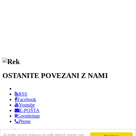
OSTANITE POVEZANI Z NAMI
RSS
Facebook
Youtube
E-POŠTA
Googlemap
Phone
DRUŠTVO PRIJATELJEV GLASBE KOPER / VSE PRAVICE
Za boljšo izkušnjo brskanja po naših spletnih straneh vam