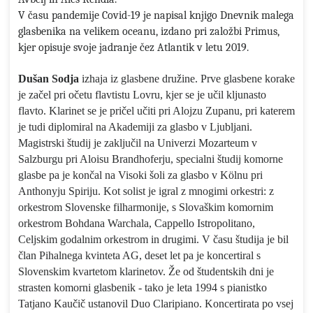
V času pandemije Covid-19 je napisal knjigo Dnevnik malega
glasbenika na velikem oceanu, izdano pri založbi Primus,
kjer opisuje svoje jadranje čez Atlantik v letu 2019.
Dušan Sodja
izhaja iz glasbene družine. Prve glasbene korake
je začel pri očetu flavtistu Lovru, kjer se je učil kljunasto
flavto. Klarinet se je pričel učiti pri Alojzu Zupanu, pri katerem
je tudi diplomiral na Akademiji za glasbo v Ljubljani.
Magistrski študij je zaključil na Univerzi Mozarteum v
Salzburgu pri Aloisu Brandhoferju, specialni študij komorne
glasbe pa je končal na Visoki šoli za glasbo v Kölnu pri
Anthonyju Spiriju. Kot solist je igral z mnogimi orkestri: z
orkestrom Slovenske filharmonije, s Slovaškim komornim
orkestrom Bohdana Warchala, Cappello Istropolitano,
Celjskim godalnim orkestrom in drugimi. V času študija je bil
član Pihalnega kvinteta AG, deset let pa je koncertiral s
Slovenskim kvartetom klarinetov.
Že od študentskih dni je
strasten komorni glasbenik - tako je leta 1994 s pianistko
Tatjano Kaučič ustanovil Duo Claripiano. Koncertirata po vsej