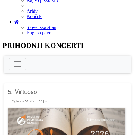
Kaj so piškotki ?
..............
Arhiv
Kotiček
Slovenska stran
English page
PRIHODNJI KONCERTI
5. Virtuoso
+
-
Ogledov:51565
A
|
a