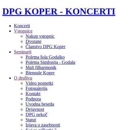
DPG KOPER - KONCERTI
Koncerti
Vstopnice
Nakup vstopnic
Dvorane
Članstvo DPG Koper
Seminarji
Poletna šola Godalko
Poletna Simfonija - Godala
Mali filharmonik
Biennale Koper
O društvu
Video posnetki
Fotogalerija
Kontakt
Podpora
Uvodna beseda
Dejavnost
DPG nekoč
Statut
Izjava o zasebnosti