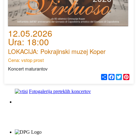
12.05.2026
Ura: 18:00
LOKACIJA: Pokrajinski muzej Koper
Cena: vstop prost
Koncert maturantov
С
F
T
P
п
a
w
i
о
c
i
n
д
e
t
t
Fotogalerija preteklih koncertov
е
b
t
e
л
o
e
r
и
o
r
e
k
s
t