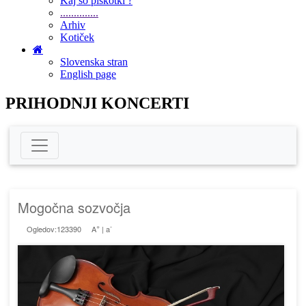
Kaj so piškotki ?
..............
Arhiv
Kotiček
Slovenska stran
English page
PRIHODNJI KONCERTI
Mogočna sozvočja
+
-
Ogledov:123390
A
|
a