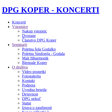
DPG KOPER - KONCERTI
Koncerti
Vstopnice
Nakup vstopnic
Dvorane
Članstvo DPG Koper
Seminarji
Poletna šola Godalko
Poletna Simfonija - Godala
Mali filharmonik
Biennale Koper
O društvu
Video posnetki
Fotogalerija
Kontakt
Podpora
Uvodna beseda
Dejavnost
DPG nekoč
Statut
Izjava o zasebnosti