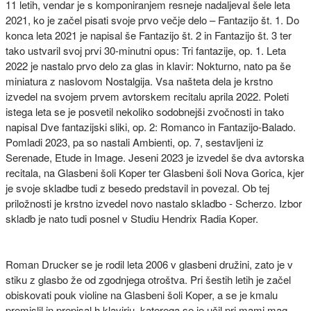
11 letih, vendar je s komponiranjem resneje nadaljeval šele leta
2021, ko je začel pisati svoje prvo večje delo – Fantazijo št. 1. Do
konca leta 2021 je napisal še Fantazijo št. 2 in Fantazijo št. 3 ter
tako ustvaril svoj prvi 30-minutni opus: Tri fantazije, op. 1. Leta
2022 je nastalo prvo delo za glas in klavir: Nokturno, nato pa še
miniatura z naslovom Nostalgija. Vsa našteta dela je krstno
izvedel na svojem prvem avtorskem recitalu aprila 2022. Poleti
istega leta se je posvetil nekoliko sodobnejši zvočnosti in tako
napisal Dve fantazijski sliki, op. 2: Romanco in Fantazijo-Balado.
Pomladi 2023, pa so nastali Ambienti, op. 7, sestavljeni iz
Serenade, Etude in Image. Jeseni 2023 je izvedel še dva avtorska
recitala, na Glasbeni šoli Koper ter Glasbeni šoli Nova Gorica, kjer
je svoje skladbe tudi z besedo predstavil in povezal. Ob tej
priložnosti je krstno izvedel novo nastalo skladbo - Scherzo. Izbor
skladb je nato tudi posnel v Studiu Hendrix Radia Koper.
Roman Drucker se je rodil leta 2006 v glasbeni družini, zato je v
stiku z glasbo že od zgodnjega otroštva. Pri šestih letih je začel
obiskovati pouk violine na Glasbeni šoli Koper, a se je kmalu
premislil in prepisal h klavirju, katerega se je učil pri mami mag.