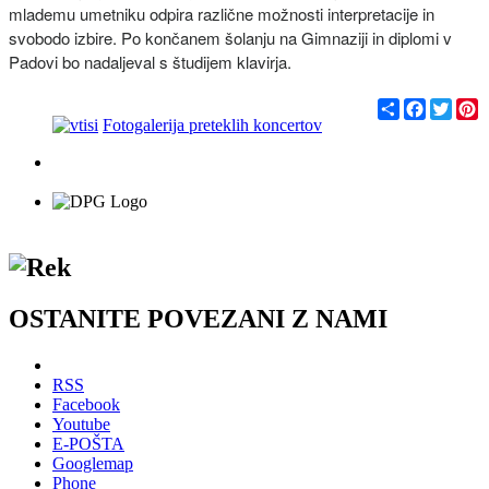
mlademu umetniku odpira različne možnosti interpretacije in
svobodo izbire. Po končanem šolanju na Gimnaziji in diplomi v
Padovi bo nadaljeval s študijem klavirja.
С
F
T
P
п
a
w
i
Fotogalerija preteklih koncertov
о
c
i
n
д
e
t
t
е
b
t
e
л
o
e
r
и
o
r
e
k
s
t
OSTANITE POVEZANI Z NAMI
RSS
Facebook
Youtube
E-POŠTA
Googlemap
Phone