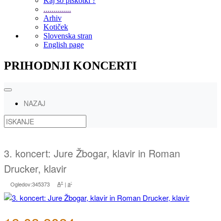
Kaj so piškotki ?
..............
Arhiv
Kotiček
Slovenska stran
English page
PRIHODNJI KONCERTI
NAZAJ
3. koncert: Jure Žbogar, klavir in Roman
Drucker, klavir
+
-
Ogledov:345373
A
|
a