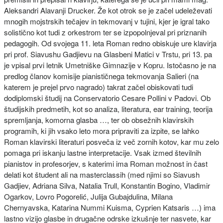
Aleksandri Alavanji Drucker. Že kot otrok se je začel udeleževati
mnogih mojstrskih tečajev in tekmovanj v tujini, kjer je igral tako
solistično kot tudi z orkestrom ter se izpopolnjeval pri priznanih
pedagogih. Od svojega 11. leta Roman redno obiskuje ure klavirja
pri prof. Siavushu Gadjievu na Glasbeni Matici v Trstu, pri 13. pa
je vpisal prvi letnik Umetniške Gimnazije v Kopru. Istočasno je na
predlog članov komisije pianističnega tekmovanja Salieri (na
katerem je prejel prvo nagrado) takrat začel obiskovati tudi
dodiplomski študij na Conservatorio Cesare Pollini v Padovi. Ob
študijskih predmetih, kot so analiza, literatura, ear training, teorija
spremljanja, komorna glasba …, ter ob obsežnih klavirskih
programih, ki jih vsako leto mora pripraviti za izpite, se lahko
Roman klavirski literaturi posveča iz več zornih kotov, kar mu zelo
pomaga pri iskanju lastne interpretacije. Vsak izmed številnih
pianistov in profesorjev, s katerimi ima Roman možnost in čast
delati kot študent ali na masterclassih (med njimi so Siavush
Gadjiev, Adriana Silva, Natalia Trull, Konstantin Bogino, Vladimir
Ogarkov, Lovro Pogorelić, Julija Gubajdulina, Milana
Chernyavska, Katarina Nummi Kuisma, Cyprien Katsaris …) ima
lastno vizijo glasbe in drugačne odrske izkušnje ter nasvete, kar