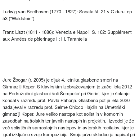
Ludwig van Beethoven (1770 - 1827): Sonata št. 21 v C duru, op.
53 (“Waldstein”)
Franz Liszt (1811 - 1886): Venezia e Napoli, S. 162: Supplément
aux Années de pèlerinage II: III. Tarantella
Jure Žbogar (r. 2005) je dijak 4. letnika glasbene smeri na
Gimnaziji Koper. S klavirskim izobraževanjem je začel leta 2012
na Podružnični glasbeni šoli Šempeter pri Gorici, kjer je šolanje
končal v razredu prof. Pavla Pahorja. Glasbeno pot je leta 2020
nadaljeval v razredu prof. Selme Chicco Hajdin na Umetniški
gimnaziji Koper. Jure veliko nastopa kot solist in v komornih
zasedbah na šolskih ter javnih nastopih in projektih. Izvedel je že
več solističnih samostojnih nastopov in avtorskih recitalov, kjer je
igral izključno svoje kompozicije. Svojo prvo skladbo je napisal pri