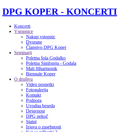
DPG KOPER - KONCERTI
Koncerti
Vstopnice
Nakup vstopnic
Dvorane
Članstvo DPG Koper
Seminarji
Poletna šola Godalko
Poletna Simfonija - Godala
Mali filharmonik
Biennale Koper
O društvu
Video posnetki
Fotogalerija
Kontakt
Podpora
Uvodna beseda
Dejavnost
DPG nekoč
Statut
Izjava o zasebnosti