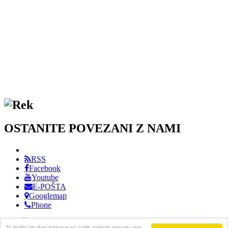
OSTANITE POVEZANI Z NAMI
RSS
Facebook
Youtube
E-POŠTA
Googlemap
Phone
DRUŠTVO PRIJATELJEV GLASBE KOPER / VSE PRAVICE
Za boljšo izkušnjo brskanja po naših spletnih straneh vam