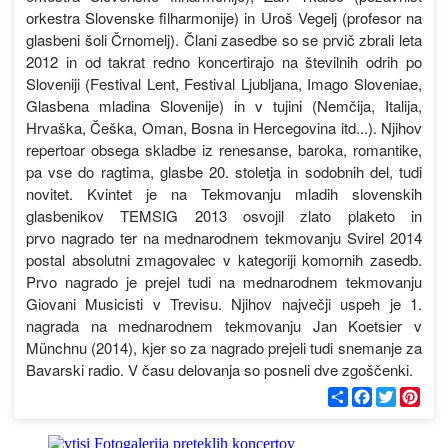
orkestra Slovenske filharmonije) in Uroš Vegelj (profesor na
glasbeni šoli Črnomelj). Člani zasedbe so se prvič zbrali leta
2012 in od takrat redno koncertirajo na številnih odrih po
Sloveniji (Festival Lent, Festival Ljubljana, Imago Sloveniae,
Glasbena mladina Slovenije) in v tujini (Nemčija, Italija,
Hrvaška, Češka, Oman, Bosna in Hercegovina itd...). Njihov
repertoar obsega skladbe iz renesanse, baroka, romantike,
pa vse do ragtima, glasbe 20. stoletja in sodobnih del, tudi
novitet. Kvintet je na Tekmovanju mladih slovenskih
glasbenikov TEMSIG 2013 osvojil zlato plaketo in
prvo nagrado ter na mednarodnem tekmovanju Svirel 2014
postal absolutni zmagovalec v kategoriji komornih zasedb.
Prvo nagrado je prejel tudi na mednarodnem tekmovanju
Giovani Musicisti v Trevisu. Njihov največji uspeh je 1.
nagrada na mednarodnem tekmovanju Jan Koetsier v
Münchnu (2014), kjer so za nagrado prejeli tudi snemanje za
Bavarski radio. V času delovanja so posneli dve zgoščenki.
С
F
T
P
п
a
w
i
о
c
i
n
д
e
t
t
Fotogalerija preteklih koncertov