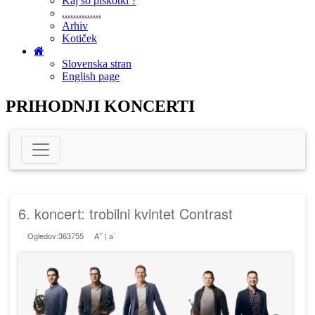
Kaj so piškotki ?
..............
Arhiv
Kotiček
Slovenska stran
English page
PRIHODNJI KONCERTI
6. koncert: trobilni kvintet Contrast
+
-
Ogledov:363755
A
|
a