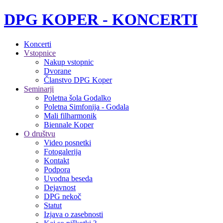
DPG KOPER - KONCERTI
Koncerti
Vstopnice
Nakup vstopnic
Dvorane
Članstvo DPG Koper
Seminarji
Poletna šola Godalko
Poletna Simfonija - Godala
Mali filharmonik
Biennale Koper
O društvu
Video posnetki
Fotogalerija
Kontakt
Podpora
Uvodna beseda
Dejavnost
DPG nekoč
Statut
Izjava o zasebnosti