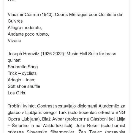
****
Vladimir Cosma (1940): Courts Métrages pour Quintette de
Cuivres
Allegro moderato,
Andante poco rubato,
Vivace
Joseph Horovitz (1926-2022): Music Hall Suite for brass
quintet
Soubrette Song
Trick – cyclists
Adagio – team
Soft shoe shuffle
Les Girls.
Trobilni kvintet Contrast sestavljajo diplomanti Akademije za
glasbo v Ljubljani: Gregor Turk (solo trobentač orkestra SNG
Opera Ljubljana), Blaž Avbar (profesor na Glasbeni šoli Litija
– Šmartno in na Waldorfski šoli), Jože Rošer (solo hornist
orkestra Slovenske filharmonije), Žan Tkalec (pozavnist