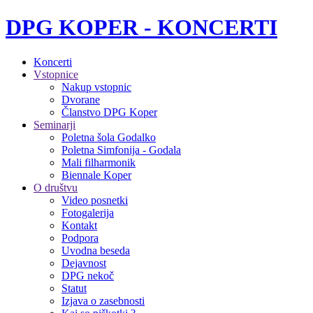
DPG KOPER - KONCERTI
Koncerti
Vstopnice
Nakup vstopnic
Dvorane
Članstvo DPG Koper
Seminarji
Poletna šola Godalko
Poletna Simfonija - Godala
Mali filharmonik
Biennale Koper
O društvu
Video posnetki
Fotogalerija
Kontakt
Podpora
Uvodna beseda
Dejavnost
DPG nekoč
Statut
Izjava o zasebnosti