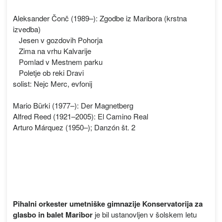
Aleksander Čonč (1989–): Zgodbe iz Maribora (krstna
izvedba)
Jesen v gozdovih Pohorja
Zima na vrhu Kalvarije
Pomlad v Mestnem parku
Poletje ob reki Dravi
solist: Nejc Merc, evfonij
Mario Bürki (1977–): Der Magnetberg
Alfred Reed (1921–2005): El Camino Real
Arturo Márquez (1950–); Danzón št. 2
Pihalni orkester umetniške gimnazije Konservatorija za
glasbo in balet Maribor
je bil ustanovljen v šolskem letu