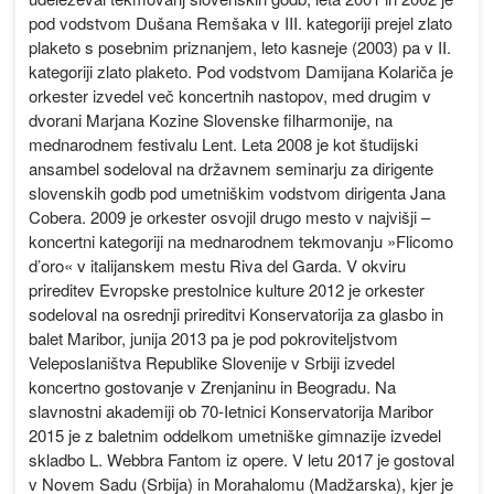
pod vodstvom Dušana Remšaka v III. kategoriji prejel zlato
plaketo s posebnim priznanjem, leto kasneje (2003) pa v II.
kategoriji zlato plaketo. Pod vodstvom Damijana Kolariča je
orkester izvedel več koncertnih nastopov, med drugim v
dvorani Marjana Kozine Slovenske filharmonije, na
mednarodnem festivalu Lent. Leta 2008 je kot študijski
ansambel sodeloval na državnem seminarju za dirigente
slovenskih godb pod umetniškim vodstvom dirigenta Jana
Cobera. 2009 je orkester osvojil drugo mesto v najvišji –
koncertni kategoriji na mednarodnem tekmovanju »Flicomo
d’oro« v italijanskem mestu Riva del Garda. V okviru
prireditev Evropske prestolnice kulture 2012 je orkester
sodeloval na osrednji prireditvi Konservatorija za glasbo in
balet Maribor, junija 2013 pa je pod pokroviteljstvom
Veleposlaništva Republike Slovenije v Srbiji izvedel
koncertno gostovanje v Zrenjaninu in Beogradu. Na
slavnostni akademiji ob 70-Ietnici Konservatorija Maribor
2015 je z baletnim oddelkom umetniške gimnazije izvedel
skladbo L. Webbra Fantom iz opere. V letu 2017 je gostoval
v Novem Sadu (Srbija) in Morahalomu (Madžarska), kjer je