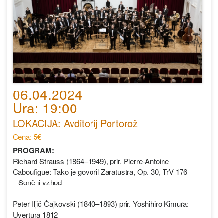
06.04.2024
Ura: 19:00
LOKACIJA: Avditorij Portorož
Cena: 5€
PROGRAM:
Richard Strauss (1864–1949), prir. Pierre-Antoine
Caboufigue: Tako je govoril Zaratustra, Op. 30, TrV 176
Sončni vzhod
Peter Iljič Čajkovski (1840–1893) prir. Yoshihiro Kimura:
Uvertura 1812