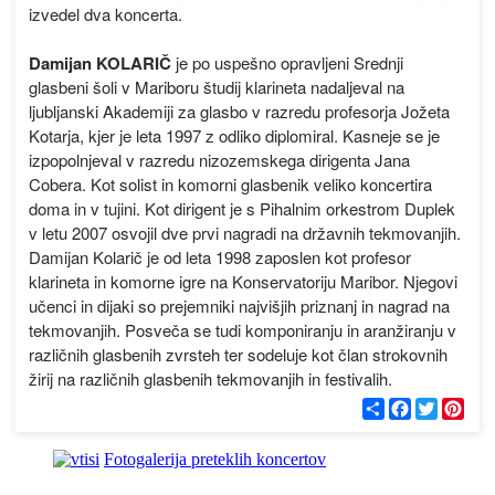
izvedel dva koncerta.
Damijan KOLARIČ
je po uspešno opravljeni Srednji
glasbeni šoli v Mariboru študij klarineta nadaljeval na
ljubljanski Akademiji za glasbo v razredu profesorja Jožeta
Kotarja, kjer je leta 1997 z odliko diplomiral. Kasneje se je
izpopolnjeval v razredu nizozemskega dirigenta Jana
Cobera. Kot solist in komorni glasbenik veliko koncertira
doma in v tujini. Kot dirigent je s Pihalnim orkestrom Duplek
v letu 2007 osvojil dve prvi nagradi na državnih tekmovanjih.
Damijan Kolarič je od leta 1998 zaposlen kot profesor
klarineta in komorne igre na Konservatoriju Maribor. Njegovi
učenci in dijaki so prejemniki najvišjih priznanj in nagrad na
tekmovanjih. Posveča se tudi komponiranju in aranžiranju v
različnih glasbenih zvrsteh ter sodeluje kot član strokovnih
žirij na različnih glasbenih tekmovanjih in festivalih.
С
F
T
P
п
a
w
i
о
c
i
n
д
e
t
t
Fotogalerija preteklih koncertov
е
b
t
e
л
o
e
r