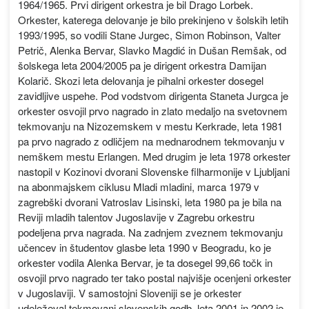
1964/1965. Prvi dirigent orkestra je bil Drago Lorbek.
Orkester, katerega delovanje je bilo prekinjeno v šolskih letih
1993/1995, so vodili Stane Jurgec, Simon Robinson, Valter
Petrič, Alenka Bervar, Slavko Magdić in Dušan Remšak, od
šolskega leta 2004/2005 pa je dirigent orkestra Damijan
Kolarič. Skozi leta delovanja je pihalni orkester dosegel
zavidljive uspehe. Pod vodstvom dirigenta Staneta Jurgca je
orkester osvojil prvo nagrado in zlato medaljo na svetovnem
tekmovanju na Nizozemskem v mestu Kerkrade, leta 1981
pa prvo nagrado z odličjem na mednarodnem tekmovanju v
nemškem mestu Erlangen. Med drugim je leta 1978 orkester
nastopil v Kozinovi dvorani Slovenske filharmonije v Ljubljani
na abonmajskem ciklusu Mladi mladini, marca 1979 v
zagrebški dvorani Vatroslav Lisinski, leta 1980 pa je bila na
Reviji mladih talentov Jugoslavije v Zagrebu orkestru
podeljena prva nagrada. Na zadnjem zveznem tekmovanju
učencev in študentov glasbe leta 1990 v Beogradu, ko je
orkester vodila Alenka Bervar, je ta dosegel 99,66 točk in
osvojil prvo nagrado ter tako postal najvišje ocenjeni orkester
v Jugoslaviji. V samostojni Sloveniji se je orkester
udeleževal tekmovanj slovenskih godb, leta 2001 in 2002 je