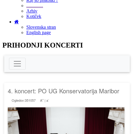
Kaj so piškotki ?
..............
Arhiv
Kotiček
Slovenska stran
English page
PRIHODNJI KONCERTI
4. koncert: PO UG Konservatorija Maribor
+
-
Ogledov:351057
A
|
a