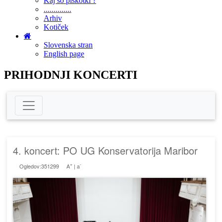
Kaj so piškotki ?
..............
Arhiv
Kotiček
Slovenska stran
English page
PRIHODNJI KONCERTI
4. koncert: PO UG Konservatorija Maribor
+
-
Ogledov:351299
A
|
a