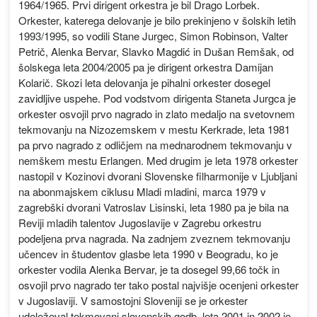
1964/1965. Prvi dirigent orkestra je bil Drago Lorbek.
Orkester, katerega delovanje je bilo prekinjeno v šolskih letih
1993/1995, so vodili Stane Jurgec, Simon Robinson, Valter
Petrič, Alenka Bervar, Slavko Magdić in Dušan Remšak, od
šolskega leta 2004/2005 pa je dirigent orkestra Damijan
Kolarič. Skozi leta delovanja je pihalni orkester dosegel
zavidljive uspehe. Pod vodstvom dirigenta Staneta Jurgca je
orkester osvojil prvo nagrado in zlato medaljo na svetovnem
tekmovanju na Nizozemskem v mestu Kerkrade, leta 1981
pa prvo nagrado z odličjem na mednarodnem tekmovanju v
nemškem mestu Erlangen. Med drugim je leta 1978 orkester
nastopil v Kozinovi dvorani Slovenske filharmonije v Ljubljani
na abonmajskem ciklusu Mladi mladini, marca 1979 v
zagrebški dvorani Vatroslav Lisinski, leta 1980 pa je bila na
Reviji mladih talentov Jugoslavije v Zagrebu orkestru
podeljena prva nagrada. Na zadnjem zveznem tekmovanju
učencev in študentov glasbe leta 1990 v Beogradu, ko je
orkester vodila Alenka Bervar, je ta dosegel 99,66 točk in
osvojil prvo nagrado ter tako postal najvišje ocenjeni orkester
v Jugoslaviji. V samostojni Sloveniji se je orkester
udeleževal tekmovanj slovenskih godb, leta 2001 in 2002 je