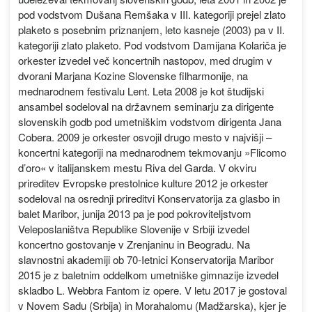
pod vodstvom Dušana Remšaka v III. kategoriji prejel zlato
plaketo s posebnim priznanjem, leto kasneje (2003) pa v II.
kategoriji zlato plaketo. Pod vodstvom Damijana Kolariča je
orkester izvedel več koncertnih nastopov, med drugim v
dvorani Marjana Kozine Slovenske filharmonije, na
mednarodnem festivalu Lent. Leta 2008 je kot študijski
ansambel sodeloval na državnem seminarju za dirigente
slovenskih godb pod umetniškim vodstvom dirigenta Jana
Cobera. 2009 je orkester osvojil drugo mesto v najvišji –
koncertni kategoriji na mednarodnem tekmovanju »Flicomo
d’oro« v italijanskem mestu Riva del Garda. V okviru
prireditev Evropske prestolnice kulture 2012 je orkester
sodeloval na osrednji prireditvi Konservatorija za glasbo in
balet Maribor, junija 2013 pa je pod pokroviteljstvom
Veleposlaništva Republike Slovenije v Srbiji izvedel
koncertno gostovanje v Zrenjaninu in Beogradu. Na
slavnostni akademiji ob 70-Ietnici Konservatorija Maribor
2015 je z baletnim oddelkom umetniške gimnazije izvedel
skladbo L. Webbra Fantom iz opere. V letu 2017 je gostoval
v Novem Sadu (Srbija) in Morahalomu (Madžarska), kjer je