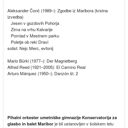
Aleksander Čonč (1989–): Zgodbe iz Maribora (krstna
izvedba)
Jesen v gozdovih Pohorja
Zima na vrhu Kalvarije
Pomlad v Mestnem parku
Poletje ob reki Dravi
solist: Nejc Merc, evfonij
Mario Bürki (1977–): Der Magnetberg
Alfred Reed (1921–2005): El Camino Real
Arturo Márquez (1950–); Danzón št. 2
Pihalni orkester umetniške gimnazije Konservatorija za
glasbo in balet Maribor
je bil ustanovljen v šolskem letu