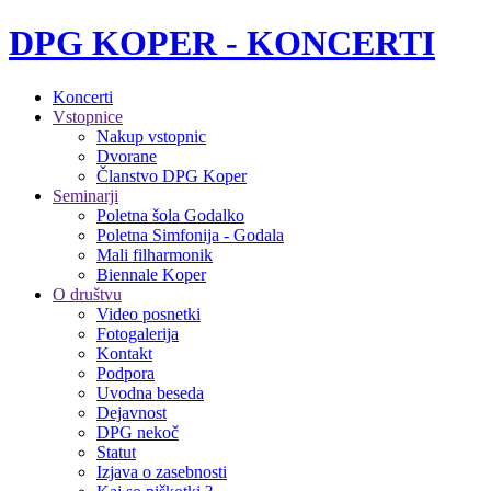
DPG KOPER - KONCERTI
Koncerti
Vstopnice
Nakup vstopnic
Dvorane
Članstvo DPG Koper
Seminarji
Poletna šola Godalko
Poletna Simfonija - Godala
Mali filharmonik
Biennale Koper
O društvu
Video posnetki
Fotogalerija
Kontakt
Podpora
Uvodna beseda
Dejavnost
DPG nekoč
Statut
Izjava o zasebnosti