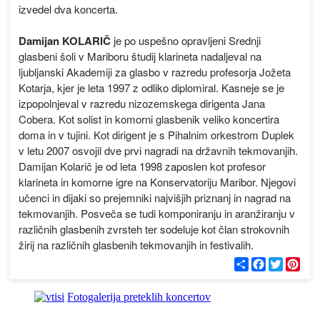
izvedel dva koncerta.
Damijan KOLARIČ
je po uspešno opravljeni Srednji
glasbeni šoli v Mariboru študij klarineta nadaljeval na
ljubljanski Akademiji za glasbo v razredu profesorja Jožeta
Kotarja, kjer je leta 1997 z odliko diplomiral. Kasneje se je
izpopolnjeval v razredu nizozemskega dirigenta Jana
Cobera. Kot solist in komorni glasbenik veliko koncertira
doma in v tujini. Kot dirigent je s Pihalnim orkestrom Duplek
v letu 2007 osvojil dve prvi nagradi na državnih tekmovanjih.
Damijan Kolarič je od leta 1998 zaposlen kot profesor
klarineta in komorne igre na Konservatoriju Maribor. Njegovi
učenci in dijaki so prejemniki najvišjih priznanj in nagrad na
tekmovanjih. Posveča se tudi komponiranju in aranžiranju v
različnih glasbenih zvrsteh ter sodeluje kot član strokovnih
žirij na različnih glasbenih tekmovanjih in festivalih.
С
F
T
P
п
a
w
i
о
c
i
n
д
e
t
t
Fotogalerija preteklih koncertov
е
b
t
e
л
o
e
r