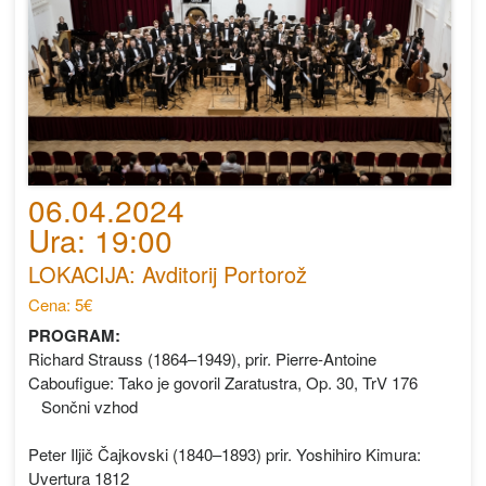
06.04.2024
Ura: 19:00
LOKACIJA: Avditorij Portorož
Cena: 5€
PROGRAM:
Richard Strauss (1864–1949), prir. Pierre-Antoine
Caboufigue: Tako je govoril Zaratustra, Op. 30, TrV 176
Sončni vzhod
Peter Iljič Čajkovski (1840–1893) prir. Yoshihiro Kimura:
Uvertura 1812