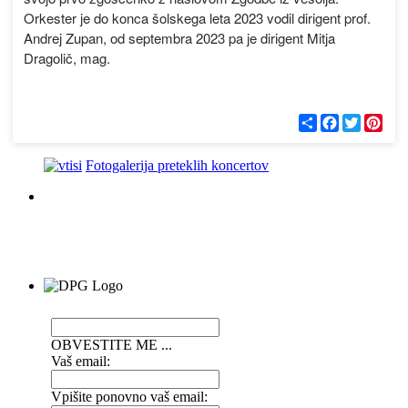
Orkester je do konca šolskega leta 2023 vodil dirigent prof.
Andrej Zupan, od septembra 2023 pa je dirigent Mitja
Dragolič, mag.
С
F
T
P
п
a
w
i
о
c
i
n
д
e
t
t
Fotogalerija preteklih koncertov
е
b
t
e
л
o
e
r
и
o
r
e
k
s
t