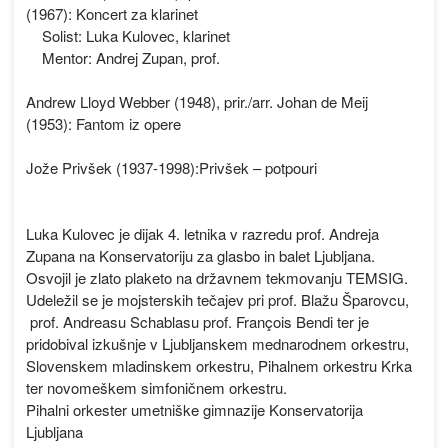
(1967): Koncert za klarinet
Solist: Luka Kulovec, klarinet
Mentor: Andrej Zupan, prof.
Andrew Lloyd Webber (1948), prir./arr. Johan de Meij
(1953): Fantom iz opere
Jože Privšek (1937-1998):Privšek – potpouri
Luka Kulovec je dijak 4. letnika v razredu prof. Andreja
Zupana na Konservatoriju za glasbo in balet Ljubljana.
Osvojil je zlato plaketo na državnem tekmovanju TEMSIG.
Udeležil se je mojsterskih tečajev pri prof. Blažu Šparovcu,
prof. Andreasu Schablasu prof. François Bendi ter je
pridobival izkušnje v Ljubljanskem mednarodnem orkestru,
Slovenskem mladinskem orkestru, Pihalnem orkestru Krka
ter novomeškem simfoničnem orkestru.
Pihalni orkester umetniške gimnazije Konservatorija
Ljubljana