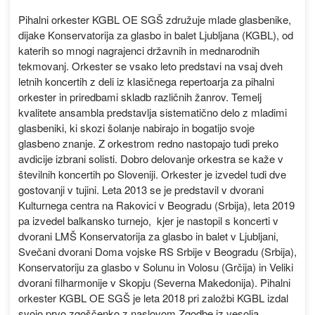
Pihalni orkester KGBL OE SGŠ združuje mlade glasbenike,
dijake Konservatorija za glasbo in balet Ljubljana (KGBL), od
katerih so mnogi nagrajenci državnih in mednarodnih
tekmovanj. Orkester se vsako leto predstavi na vsaj dveh
letnih koncertih z deli iz klasičnega repertoarja za pihalni
orkester in priredbami skladb različnih žanrov. Temelj
kvalitete ansambla predstavlja sistematično delo z mladimi
glasbeniki, ki skozi šolanje nabirajo in bogatijo svoje
glasbeno znanje. Z orkestrom redno nastopajo tudi preko
avdicije izbrani solisti. Dobro delovanje orkestra se kaže v
številnih koncertih po Sloveniji. Orkester je izvedel tudi dve
gostovanji v tujini. Leta 2013 se je predstavil v dvorani
Kulturnega centra na Rakovici v Beogradu (Srbija), leta 2019
pa izvedel balkansko turnejo, kjer je nastopil s koncerti v
dvorani LMŠ Konservatorija za glasbo in balet v Ljubljani,
Svečani dvorani Doma vojske RS Srbije v Beogradu (Srbija),
Konservatoriju za glasbo v Solunu in Volosu (Grčija) in Veliki
dvorani filharmonije v Skopju (Severna Makedonija). Pihalni
orkester KGBL OE SGŠ je leta 2018 pri založbi KGBL izdal
svojo prvo zgoščenko z naslovom Zgodbe iz vesolja.