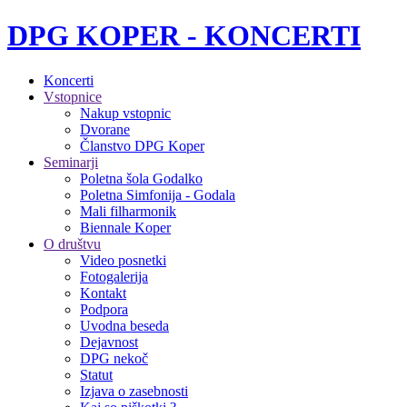
DPG KOPER - KONCERTI
Koncerti
Vstopnice
Nakup vstopnic
Dvorane
Članstvo DPG Koper
Seminarji
Poletna šola Godalko
Poletna Simfonija - Godala
Mali filharmonik
Biennale Koper
O društvu
Video posnetki
Fotogalerija
Kontakt
Podpora
Uvodna beseda
Dejavnost
DPG nekoč
Statut
Izjava o zasebnosti