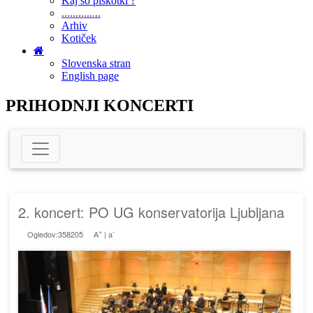
Kaj so piškotki ?
..............
Arhiv
Kotiček
Slovenska stran
English page
PRIHODNJI KONCERTI
2. koncert: PO UG konservatorija Ljubljana
+
-
Ogledov:358205
A
|
a