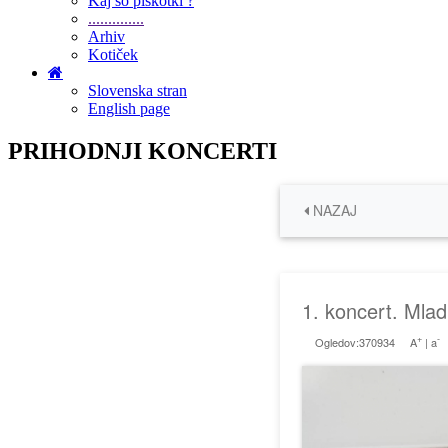
Kaj so piškotki ?
..............
Arhiv
Kotiček
Slovenska stran
English page
PRIHODNJI KONCERTI
NAZAJ
1. koncert. Mla
+
-
Ogledov:370934
A
|
a