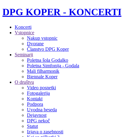
DPG KOPER - KONCERTI
Koncerti
Vstopnice
Nakup vstopnic
Dvorane
Članstvo DPG Koper
Seminarji
Poletna šola Godalko
Poletna Simfonija - Godala
Mali filharmonik
Biennale Koper
O društvu
Video posnetki
Fotogalerija
Kontakt
Podpora
Uvodna beseda
Dejavnost
DPG nekoč
Statut
Izjava o zasebnosti