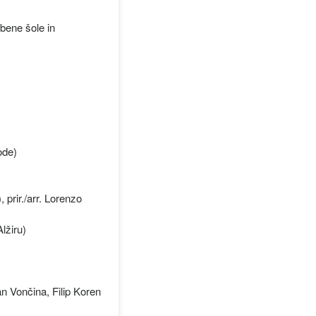
sbene šole in
ode)
prir./arr. Lorenzo
Alžiru)
an Vončina, Filip Koren