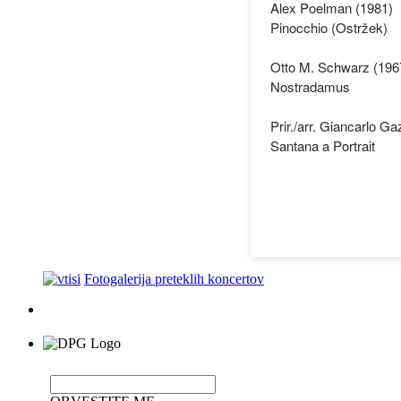
Alex Poelman (1981)
Pinocchio (Ostržek)
Otto M. Schwarz (196
Nostradamus
Prir./arr. Giancarlo G
Santana a Portrait
Fotogalerija preteklih koncertov