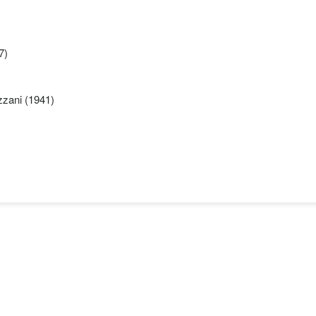
7)
azzani (1941)