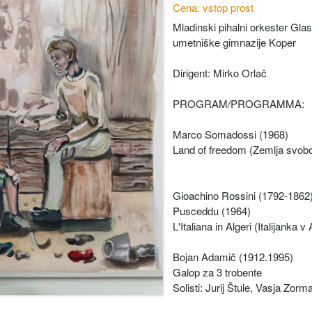
Cena: vstop prost
Mladinski pihalni orkester Gla
umetniške gimnazije Koper
Dirigent: Mirko Orlač
PROGRAM/PROGRAMMA:
Marco Somadossi (1968)
Land of freedom (Zemlja svob
Gioachino Rossini (1792-1862), 
Pusceddu (1964)
L'Italiana in Algeri (Italijanka v 
Bojan Adamič (1912.1995)
Galop za 3 trobente
Solisti: Jurij Štule, Vasja Zorm