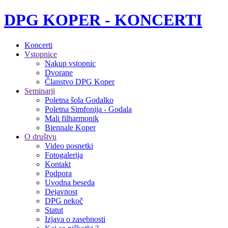
DPG KOPER - KONCERTI
Koncerti
Vstopnice
Nakup vstopnic
Dvorane
Članstvo DPG Koper
Seminarji
Poletna šola Godalko
Poletna Simfonija - Godala
Mali filharmonik
Biennale Koper
O društvu
Video posnetki
Fotogalerija
Kontakt
Podpora
Uvodna beseda
Dejavnost
DPG nekoč
Statut
Izjava o zasebnosti