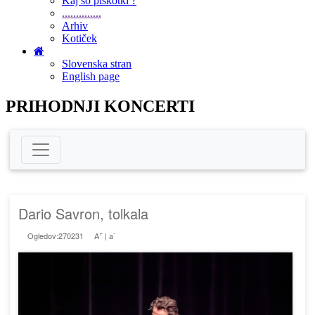
Kaj so piškotki ?
..............
Arhiv
Kotiček
Slovenska stran
English page
PRIHODNJI KONCERTI
Dario Savron, tolkala
+
-
Ogledov:270231
A
|
a