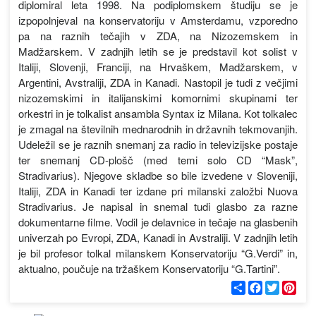
diplomiral leta 1998. Na podiplomskem študiju se je
izpopolnjeval na konservatoriju v Amsterdamu, vzporedno
pa na raznih tečajih v ZDA, na Nizozemskem in
Madžarskem. V zadnjih letih se je predstavil kot solist v
Italiji, Slovenji, Franciji, na Hrvaškem, Madžarskem, v
Argentini, Avstraliji, ZDA in Kanadi. Nastopil je tudi z večjimi
nizozemskimi in italijanskimi komornimi skupinami ter
orkestri in je tolkalist ansambla Syntax iz Milana. Kot tolkalec
je zmagal na številnih mednarodnih in državnih tekmovanjih.
Udeležil se je raznih snemanj za radio in televizijske postaje
ter snemanj CD-plošč (med temi solo CD “Mask”,
Stradivarius). Njegove skladbe so bile izvedene v Sloveniji,
Italiji, ZDA in Kanadi ter izdane pri milanski založbi Nuova
Stradivarius. Je napisal in snemal tudi glasbo za razne
dokumentarne filme. Vodil je delavnice in tečaje na glasbenih
univerzah po Evropi, ZDA, Kanadi in Avstraliji. V zadnjih letih
je bil profesor tolkal milanskem Konservatoriju “G.Verdi” in,
aktualno, poučuje na tržaškem Konservatoriju “G.Tartini”.
С
F
T
P
п
a
w
i
о
c
i
n