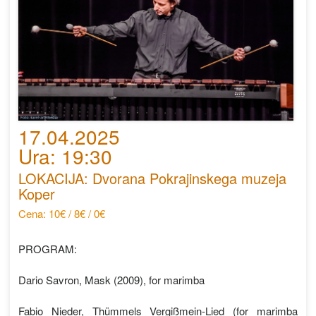
17.04.2025
Ura: 19:30
LOKACIJA: Dvorana Pokrajinskega muzeja
Koper
Cena: 10€ / 8€ / 0€
PROGRAM:
Dario Savron, Mask (2009), for marimba
Fabio Nieder, Thümmels Vergißmein-Lied (for marimba