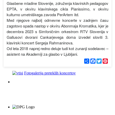
Glasbene mladine Slovenije, združenja klavirskih pedagogov
EPTA, v okviru klavirskega cikla Pianissimo, v okviru
kulturno umetniškega zavoda PerArtem itd.
Med njegove najbolj odmevne koncerte v zadnjem času
zagotovo spada nastop v okviru Abonmaja Kromatika, kjer je
decembra 2023 s Simfoničnim orkestrom RTV Slovenija v
Gallusovi dvorani Cankarjevega doma izvedel sloviti 3.
klavirski koncert Sergeja Rahmaninova.
Od leta 2018 naprej redno deluje tudi kot zunanji sodelavec –
asistent na Akademiji za glasbo v Ljubljani.
С
F
T
P
п
a
w
i
о
c
i
n
д
e
t
t
Fotogalerija preteklih koncertov
е
b
t
e
л
o
e
r
и
o
r
e
k
s
t