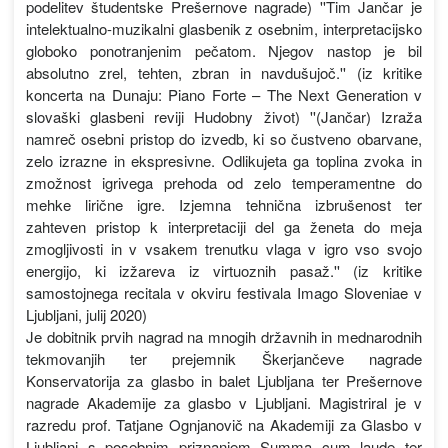
podelitev študentske Prešernove nagrade) ''Tim Jančar je
intelektualno-muzikalni glasbenik z osebnim, interpretacijsko
globoko ponotranjenim pečatom. Njegov nastop je bil
absolutno zrel, tehten, zbran in navdušujoč.'' (iz kritike
koncerta na Dunaju: Piano Forte – The Next Generation v
slovaški glasbeni reviji Hudobny život) ''(Jančar) Izraža
namreč osebni pristop do izvedb, ki so čustveno obarvane,
zelo izrazne in ekspresivne. Odlikujeta ga toplina zvoka in
zmožnost igrivega prehoda od zelo temperamentne do
mehke lirične igre. Izjemna tehnična izbrušenost ter
zahteven pristop k interpretaciji del ga ženeta do meja
zmogljivosti in v vsakem trenutku vlaga v igro vso svojo
energijo, ki izžareva iz virtuoznih pasaž.'' (iz kritike
samostojnega recitala v okviru festivala Imago Sloveniae v
Ljubljani, julij 2020)
Je dobitnik prvih nagrad na mnogih državnih in mednarodnih
tekmovanjih ter prejemnik Škerjančeve nagrade
Konservatorija za glasbo in balet Ljubljana ter Prešernove
nagrade Akademije za glasbo v Ljubljani. Magistriral je v
razredu prof. Tatjane Ognjanovič na Akademiji za Glasbo v
Ljubljani s posebnim priznanjem Summa cum laude ter