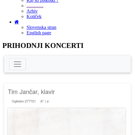
Kaj so piškotki ?
..............
Arhiv
Kotiček
Slovenska stran
English page
PRIHODNJI KONCERTI
Tim Jančar, klavir
+
-
Ogledov:277721
A
|
a