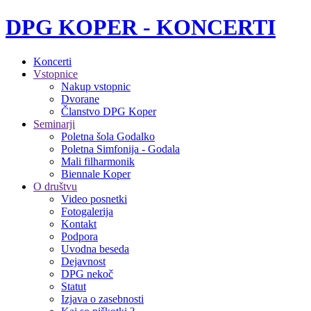
DPG KOPER - KONCERTI
Koncerti
Vstopnice
Nakup vstopnic
Dvorane
Članstvo DPG Koper
Seminarji
Poletna šola Godalko
Poletna Simfonija - Godala
Mali filharmonik
Biennale Koper
O društvu
Video posnetki
Fotogalerija
Kontakt
Podpora
Uvodna beseda
Dejavnost
DPG nekoč
Statut
Izjava o zasebnosti