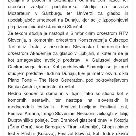
uspešno zaključil podiplomska študija na univerzi
Mozarteum v Salzburgu ter Univerzi za glasbo in
upodabljajoče umetnosti na Dunaju, kjer se je izpopolnjeval
pri priznani pianistki Jasminki Stančul.
Že tekom študija je nastopil s Simfoničnim orkestrom RTV
Slovenija, s komornim orkestrom Konservatorija Guiseppe
Tartini iz Trsta, z orkestrom Slovenske filharmonije ter
orkestrom Akademije za glasbo v Ljubljani, s katerim se je
kot zmagovalec avdicije predstavil v Gallusovi dvorani
Cankarjevega doma. Kot predstavnik Slovenije se je med
študijem predstavil tudi na Dunaju, kjer je imel v okviru cikla
Piano Forte – The Next Generation, pod pokroviteljstvom
Banke Avstrije, samostojni recital.
Redno koncertira doma in v tujini, tako solistično kot v
komornih sestavih, ter nastopa na slovenskih in
mednarodnih festivalih - Festival Ljubljana, Festival Lent,
Festival Arsana, Imago Sloveniae, Neisuoni Deiluoghi v Italiji,
Dubrovniško poletje, Don Brankovi glasbeni dnevi v Kotorju
(Črna Gora), Vox Baroque v Tirani (Albanija), Chopin piano
fest v Prištini (Kosovo), Festival Slowind, kot tudi v okviru