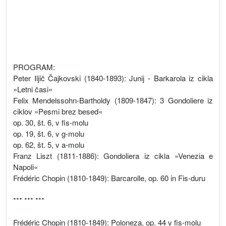
PROGRAM:
Peter Iljič Čajkovski (1840-1893): Junij - Barkarola iz cikla
»Letni časi«
Felix Mendelssohn-Bartholdy (1809-1847): 3 Gondoliere iz
ciklov »Pesmi brez besed«
op. 30, št. 6, v fis-molu
op. 19, št. 6, v g-molu
op. 62, št. 5, v a-molu
Franz Liszt (1811-1886): Gondoliera iz cikla »Venezia e
Napoli«
Frédéric Chopin (1810-1849): Barcarolle, op. 60 in Fis-duru
*** *** ***
Frédéric Chopin (1810-1849): Poloneza, op. 44 v fis-molu