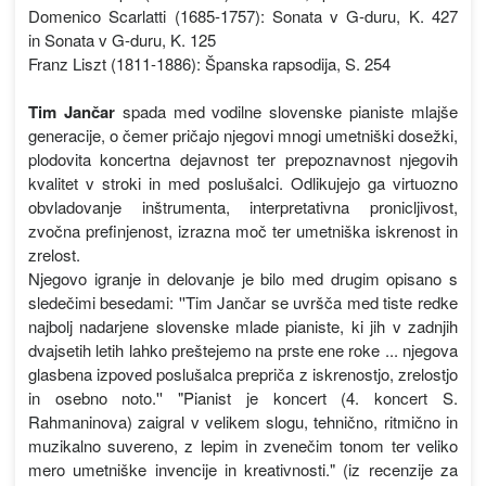
Domenico Scarlatti (1685-1757): Sonata v G-duru, K. 427
in Sonata v G-duru, K. 125
Franz Liszt (1811-1886): Španska rapsodija, S. 254
Tim Jančar
spada med vodilne slovenske pianiste mlajše
generacije, o čemer pričajo njegovi mnogi umetniški dosežki,
plodovita koncertna dejavnost ter prepoznavnost njegovih
kvalitet v stroki in med poslušalci. Odlikujejo ga virtuozno
obvladovanje inštrumenta, interpretativna pronicljivost,
zvočna prefinjenost, izrazna moč ter umetniška iskrenost in
zrelost.
Njegovo igranje in delovanje je bilo med drugim opisano s
sledečimi besedami: ''Tim Jančar se uvršča med tiste redke
najbolj nadarjene slovenske mlade pianiste, ki jih v zadnjih
dvajsetih letih lahko preštejemo na prste ene roke ... njegova
glasbena izpoved poslušalca prepriča z iskrenostjo, zrelostjo
in osebno noto.'' "Pianist je koncert (4. koncert S.
Rahmaninova) zaigral v velikem slogu, tehnično, ritmično in
muzikalno suvereno, z lepim in zvenečim tonom ter veliko
mero umetniške invencije in kreativnosti." (iz recenzije za