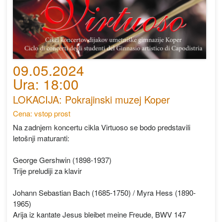
09.05.2024
Ura: 18:00
LOKACIJA: Pokrajinski muzej Koper
Cena: vstop prost
Na zadnjem koncertu cikla Virtuoso se bodo predstavili
letošnji maturanti:
George Gershwin (1898-1937)
Trije preludiji za klavir
Johann Sebastian Bach (1685-1750) / Myra Hess (1890-
1965)
Arija iz kantate Jesus bleibet meine Freude, BWV 147