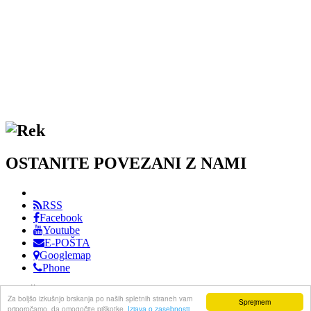
OSTANITE POVEZANI Z NAMI
RSS
Facebook
Youtube
E-POŠTA
Googlemap
Phone
DRUŠTVO PRIJATELJEV GLASBE KOPER / VSE PRAVICE
Za boljšo izkušnjo brskanja po naših spletnih straneh vam
Sprejmem
PRIDRŽANE / IZVEDBA: F.KING
priporočamo, da omogočite piškotke.
Izjava o zasebnosti