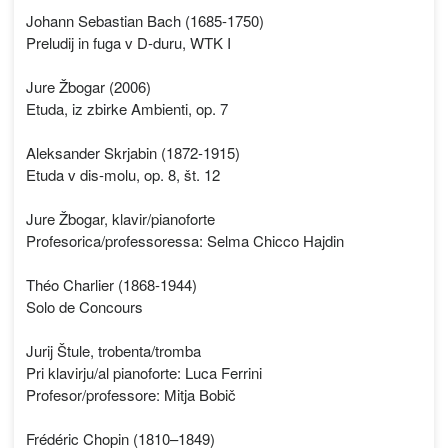
Johann Sebastian Bach (1685-1750)
Preludij in fuga v D-duru, WTK I
Jure Žbogar (2006)
Etuda, iz zbirke Ambienti, op. 7
Aleksander Skrjabin (1872-1915)
Etuda v dis-molu, op. 8, št. 12
Jure Žbogar, klavir/pianoforte
Profesorica/professoressa: Selma Chicco Hajdin
Théo Charlier (1868-1944)
Solo de Concours
Jurij Štule, trobenta/tromba
Pri klavirju/al pianoforte: Luca Ferrini
Profesor/professore: Mitja Bobič
Frédéric Chopin (1810–1849)