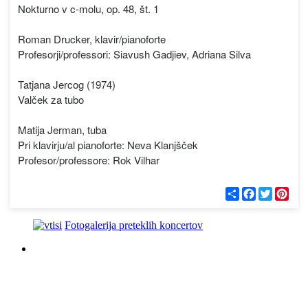
Nokturno v c-molu, op. 48, št. 1
Roman Drucker, klavir/pianoforte
Profesorji/professori: Siavush Gadjiev, Adriana Silva
Tatjana Jercog (1974)
Valček za tubo
Matija Jerman, tuba
Pri klavirju/al pianoforte: Neva Klanjšček
Profesor/professore: Rok Vilhar
С
F
T
P
п
a
w
i
о
c
i
n
д
e
t
t
Fotogalerija preteklih koncertov
е
b
t
e
л
o
e
r
и
o
r
e
k
s
t