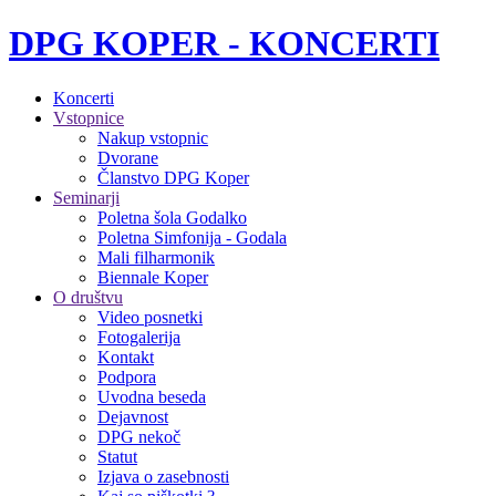
DPG KOPER - KONCERTI
Koncerti
Vstopnice
Nakup vstopnic
Dvorane
Članstvo DPG Koper
Seminarji
Poletna šola Godalko
Poletna Simfonija - Godala
Mali filharmonik
Biennale Koper
O društvu
Video posnetki
Fotogalerija
Kontakt
Podpora
Uvodna beseda
Dejavnost
DPG nekoč
Statut
Izjava o zasebnosti