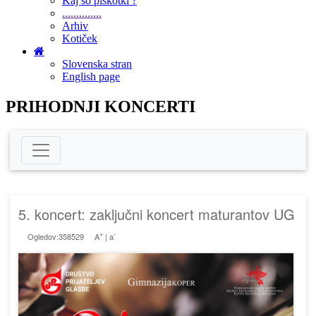
Kaj so piškotki ?
..............
Arhiv
Kotiček
Slovenska stran
English page
PRIHODNJI KONCERTI
5. koncert: zaključni koncert maturantov UG
+
-
Ogledov:358529
A
|
a